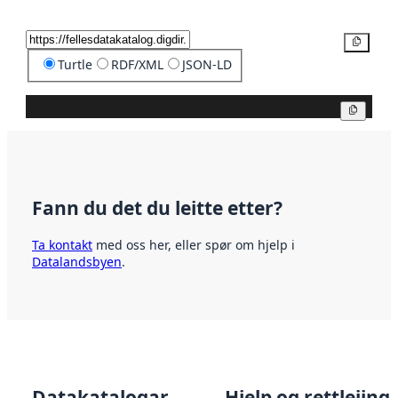
Kopier
Turtle
RDF/XML
JSON-LD
Kopier
Fann du det du leitte etter?
Ta kontakt
med oss her, eller spør om hjelp i
Datalandsbyen
.
Datakatalogar
Hjelp og rettleiing