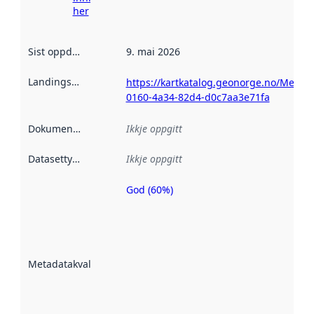
her
Sist oppdatert
:
9. mai 2026
Landingsside
:
https://kartkatalog.geonorge.no/Metad
0160-4a34-82d4-d0c7aa3e71fa
Dokumentasjon
:
Ikkje oppgitt
Datasettype
:
Ikkje oppgitt
God (60%)
Metadatakvalitet
er ein indikator
på kor godt
datasettene er
beskrive ved
Metadatakvalitet
:
hjelp av
metadata.
Les meir om