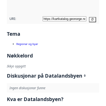
metadatakvalitet
her
URI:
Kopier
Tema
Regionar og byar
Nøkkelord
Ikkje oppgitt
Diskusjonar på Datalandsbyen
0
Ingen diskusjonar funne
Kva er Datalandsbyen?