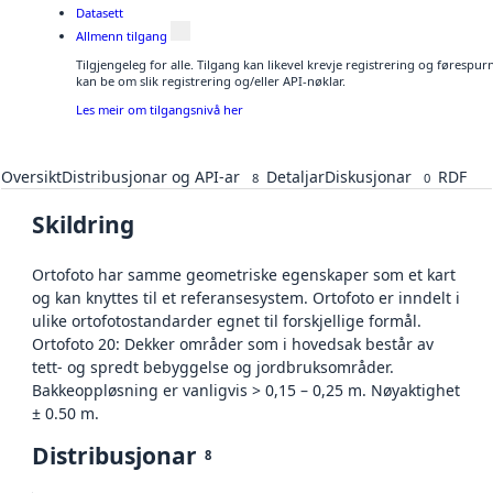
Datasett
Allmenn tilgang
Tilgjengeleg for alle. Tilgang kan likevel krevje registrering og førespu
kan be om slik registrering og/eller API-nøklar.
Les meir om tilgangsnivå her
Oversikt
Distribusjonar og API-ar
Detaljar
Diskusjonar
RDF
8
0
Skildring
Ortofoto har samme geometriske egenskaper som et kart
og kan knyttes til et referansesystem. Ortofoto er inndelt i
ulike ortofotostandarder egnet til forskjellige formål.
Ortofoto 20: Dekker områder som i hovedsak består av
tett- og spredt bebyggelse og jordbruksområder.
Bakkeoppløsning er vanligvis > 0,15 – 0,25 m. Nøyaktighet
± 0.50 m.
Distribusjonar
8