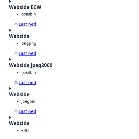
Webside ECW
octet
bin
Last ned
Webside
png
png
Last ned
Webside Jpeg2000
octet
bin
Last ned
Webside
jpeg
bin
Last ned
Webside
tiff
tif