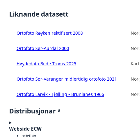
Liknande datasett
Ortofoto Røyken rektifisert 2008
Norg
Ortofoto Sør-Aurdal 2000
Norg
Høydedata Bilde Troms 2025
Kart
Ortofoto Sør-Varanger midlertidig ortofoto 2021
Norg
Ortofoto Larvik - Tjølling - Brunlanes 1966
Norg
Distribusjonar
8
Webside ECW
octet
bin