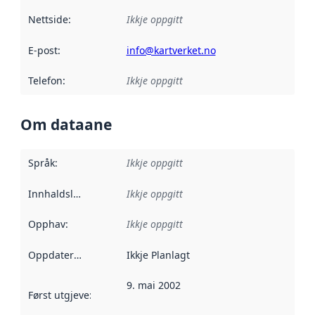
Nettside
:
Ikkje oppgitt
E-post
:
info@kartverket.no
Telefon
:
Ikkje oppgitt
Om dataane
Språk
:
Ikkje oppgitt
Innhaldsleverandørar
Ikkje oppgitt
:
Opphav
:
Ikkje oppgitt
Oppdateringsfrekvens
Ikkje Planlagt
:
9. mai 2002
Først utgjeve
:
Denne datoen seier når dataa i dette datasettet 