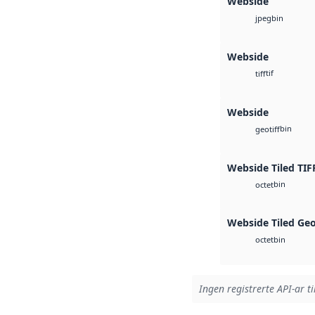
Webside
bin
jpeg
Webside
tif
tiff
Webside
bin
geotiff
Webside Tiled TIF
bin
octet
Webside Tiled Ge
bin
octet
Ingen registrerte API-ar ti