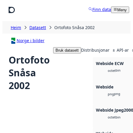
Hopp til hovudinnhald
Finn data
Meny
Heim
Datasett
Ortofoto Snåsa 2002
Norge i bilder
Distribusjonar
API-ar
Bruk datasett
8
Ortofoto
Webside ECW
Snåsa
bin
octet
2002
Webside
png
png
Webside Jpeg200
bin
octet