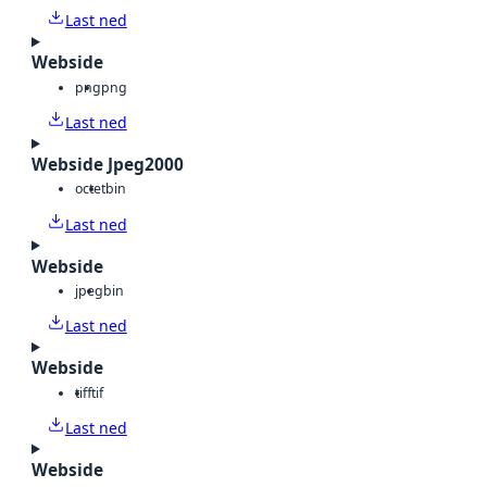
Last ned
Webside
png
png
Last ned
Webside Jpeg2000
octet
bin
Last ned
Webside
jpeg
bin
Last ned
Webside
tiff
tif
Last ned
Webside