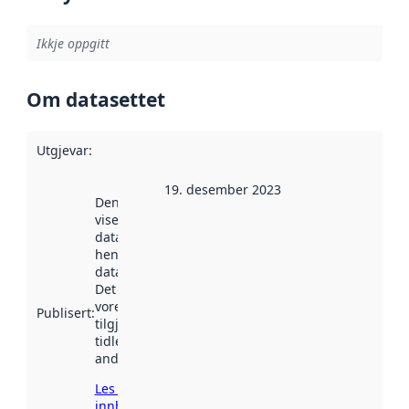
Ikkje oppgitt
Om datasettet
Utgjevar
:
19. desember 2023
Denne datoen
viser når
datasettet vart
henta inn av
data.norge.no.
Det kan ha
vore
Publisert
:
tilgjengeleg
tidlegare
andre stader.
Les meir om
innhenting