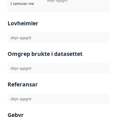
Ikkje oppgitt
I samsvar med
:
Referanse til ei implementeringsregel eller an
Lovheimler
Ikkje oppgitt
Omgrep brukte i datasettet
Ikkje oppgitt
Referansar
Ikkje oppgitt
Gebyr