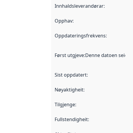
Innhaldsleverandørar
:
Opphav
:
Oppdateringsfrekvens
:
Først utgjeve
:
Denne datoen seier nå
Sist oppdatert
:
Nøyaktigheit
:
Tilgjenge
:
Fullstendigheit
: