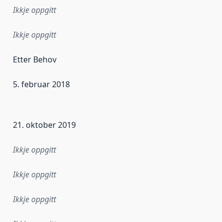
Ikkje oppgitt
Ikkje oppgitt
Etter Behov
5. februar 2018
r dataa i dette datasettet først blei utgitt. Det kan ha skje
21. oktober 2019
Ikkje oppgitt
Ikkje oppgitt
Ikkje oppgitt