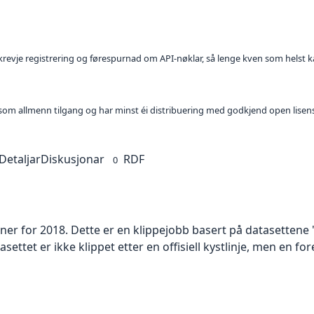
l krevje registrering og førespurnad om API-nøklar, så lenge kven som helst ka
t som allmenn tilgang og har minst éi distribuering med godkjend open lisen
Detaljar
Diskusjonar
RDF
0
er for 2018. Dette er en klippejobb basert på datasettene "
settet er ikke klippet etter en offisiell kystlinje, men en fo