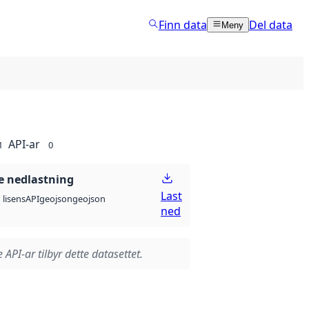
Finn data
Del data
Meny
API-ar
1
0
 nedlastning
Last
API
geojson
geojson
lisens
ned
 API-ar tilbyr dette datasettet.