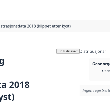
trasjonsdata 2018 (klippet etter kyst)
Distribusjonar
Bruk datasett
og
Geonorge
Open 
ta 2018
Ingen registrerte
yst)