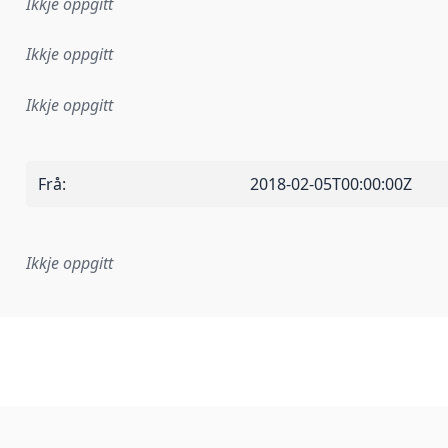
Ikkje oppgitt
Ikkje oppgitt
Ikkje oppgitt
Frå
:
2018-02-05T00:00:00Z
Ikkje oppgitt
lementeringsregel eller anna spesifikasjon som ligg til grun