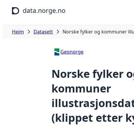
Hopp til hovudinnhald
data.norge.no
Heim
Datasett
Norske fylker og kommuner illus
Geonorge
Norske fylker 
kommuner
illustrasjonsda
(klippet etter k