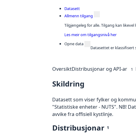
Datasett
Allmenn tilgang
Tilgjengeleg for alle. Tilgang kan likeve
Les meir om tilgangsnivå her
Opne data
Datasettet er klassifiser
Oversikt
Distribusjonar og API-ar
1
Skildring
Datasett som viser fylker og kommun
"Statistiske enheter - NUTS". NB! Data
avvike fra offisiell kystlinje.
Distribusjonar
1