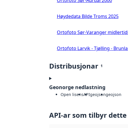
Ortofoto Sør-Aurdal 2000
Høydedata Bilde Troms 2025
Ortofoto Sør-Varanger midlertid
Ortofoto Larvik - Tjølling - Brunl
Distribusjonar
1
Geonorge nedlastning
Open lisens
API
geojson
geojson
API-ar som tilbyr dette