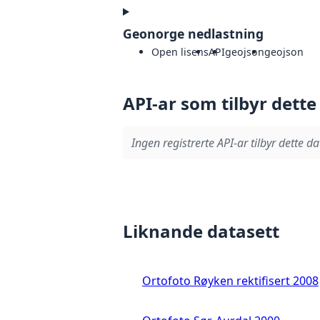
Geonorge nedlastning
Open lisens
API
geojson
geojson
API-ar som tilbyr dette
Ingen registrerte API-ar tilbyr dette da
Liknande datasett
Ortofoto Røyken rektifisert 2008