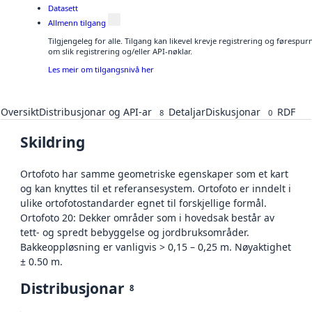
Datasett
Allmenn tilgang
Tilgjengeleg for alle. Tilgang kan likevel krevje registrering og føresp
om slik registrering og/eller API-nøklar.
Les meir om tilgangsnivå her
Oversikt
Distribusjonar og API-ar
Detaljar
Diskusjonar
RDF
8
0
Skildring
Ortofoto har samme geometriske egenskaper som et kart
og kan knyttes til et referansesystem. Ortofoto er inndelt i
ulike ortofotostandarder egnet til forskjellige formål.
Ortofoto 20: Dekker områder som i hovedsak består av
tett- og spredt bebyggelse og jordbruksområder.
Bakkeoppløsning er vanligvis > 0,15 – 0,25 m. Nøyaktighet
± 0.50 m.
Distribusjonar
8