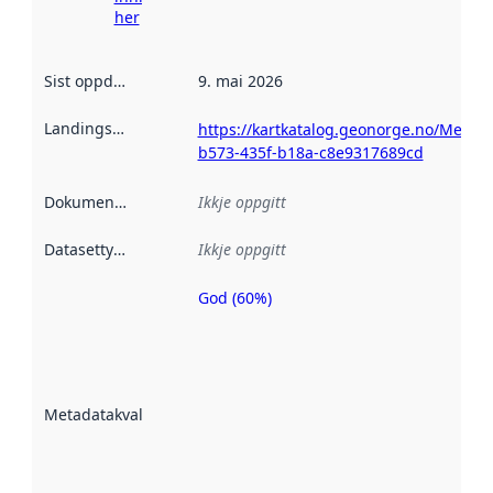
her
Sist oppdatert
:
9. mai 2026
Landingsside
:
https://kartkatalog.geonorge.no/Metad
b573-435f-b18a-c8e9317689cd
Dokumentasjon
:
Ikkje oppgitt
Datasettype
:
Ikkje oppgitt
God (60%)
Metadatakvalitet
er ein indikator
på kor godt
datasettene er
beskrive ved
Metadatakvalitet
:
hjelp av
metadata.
Les meir om