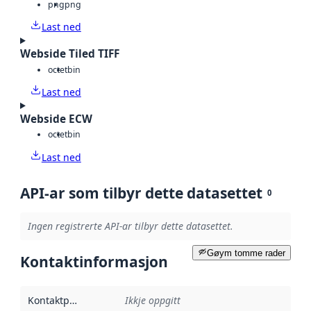
png
png
Last ned
Webside Tiled TIFF
octet
bin
Last ned
Webside ECW
octet
bin
Last ned
API-ar som tilbyr dette datasettet
0
Ingen registrerte API-ar tilbyr dette datasettet.
Gøym tomme rader
Kontaktinformasjon
Kontaktpunkt
:
Ikkje oppgitt