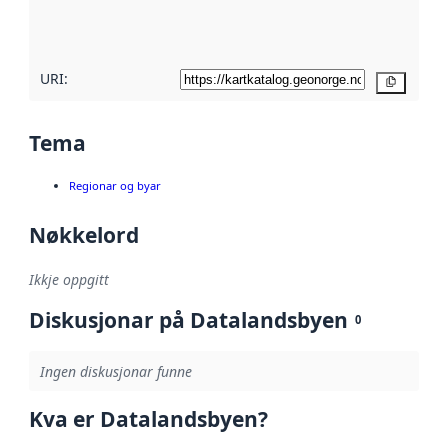
metadatakvalitet
her
URI:
Kopier
Tema
Regionar og byar
Nøkkelord
Ikkje oppgitt
Diskusjonar på Datalandsbyen
0
Ingen diskusjonar funne
Kva er Datalandsbyen?