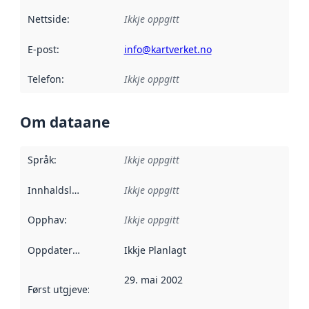
Nettside
:
Ikkje oppgitt
E-post
:
info@kartverket.no
Telefon
:
Ikkje oppgitt
Om dataane
Språk
:
Ikkje oppgitt
Innhaldsleverandørar
Ikkje oppgitt
:
Opphav
:
Ikkje oppgitt
Oppdateringsfrekvens
Ikkje Planlagt
:
29. mai 2002
Først utgjeve
:
Denne datoen seier når dataa i dette datasettet 