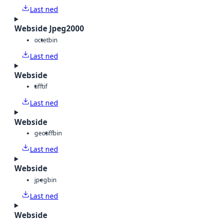
Last ned
Webside Jpeg2000
octet
bin
Last ned
Webside
tiff
tif
Last ned
Webside
geotiff
bin
Last ned
Webside
jpeg
bin
Last ned
Webside