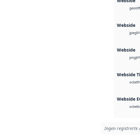
Webside
geotif
Webside
b
jpeg
Webside
p
png
Webside Ti
b
octet
Webside 
b
octet
Ingen registrerte 