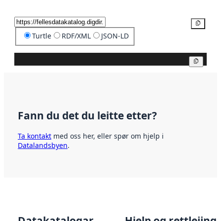
Kopier
Turtle
RDF/XML
JSON-LD
Kopier
Fann du det du leitte etter?
Ta kontakt
med oss her, eller spør om hjelp i
Datalandsbyen
.
Datakatalogar
Hjelp og rettleiing