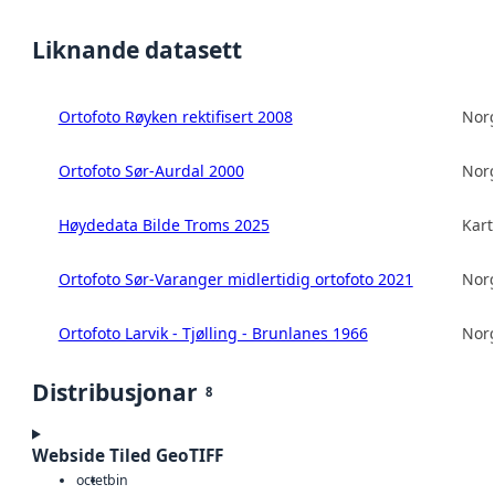
Liknande datasett
Ortofoto Røyken rektifisert 2008
Norg
Ortofoto Sør-Aurdal 2000
Norg
Høydedata Bilde Troms 2025
Kart
Ortofoto Sør-Varanger midlertidig ortofoto 2021
Norg
Ortofoto Larvik - Tjølling - Brunlanes 1966
Norg
Distribusjonar
8
Webside Tiled GeoTIFF
octet
bin