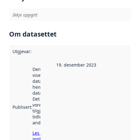
Ikkje oppgitt
Om datasettet
Utgjevar
:
19. desember 2023
Denne datoen
viser når
datasettet vart
henta inn av
data.norge.no.
Det kan ha
vore
Publisert
:
tilgjengeleg
tidlegare
andre stader.
Les meir om
innhenting