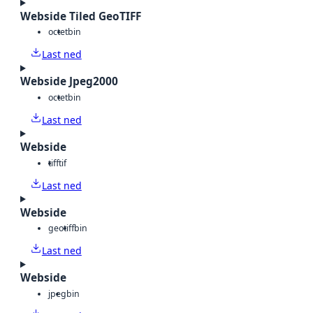
Webside Tiled GeoTIFF
octet
bin
Last ned
Webside Jpeg2000
octet
bin
Last ned
Webside
tiff
tif
Last ned
Webside
geotiff
bin
Last ned
Webside
jpeg
bin