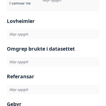
Ikkje oppgitt
I samsvar med
:
Referanse til ei implementeringsregel eller an
Lovheimler
Ikkje oppgitt
Omgrep brukte i datasettet
Ikkje oppgitt
Referansar
Ikkje oppgitt
Gebyr