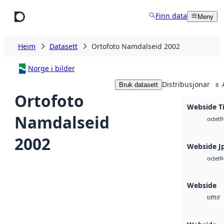
Hopp til hovudinnhald
Finn data
Meny
Heim
Datasett
Ortofoto Namdalseid 2002
Norge i bilder
Distribusjonar
Bruk datasett
8
Ortofoto
Webside T
Namdalseid
b
octet
2002
Webside J
b
octet
Webside
tif
tiff