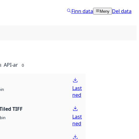
Finn data
Del data
Meny
API-ar
8
0
Last
bin
ned
Tiled TIFF
Last
bin
ned