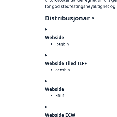
for god stedfestingsnøyaktighet og 
Distribusjonar
8
Webside
jpeg
bin
Webside Tiled TIFF
octet
bin
Webside
tiff
tif
Webside ECW