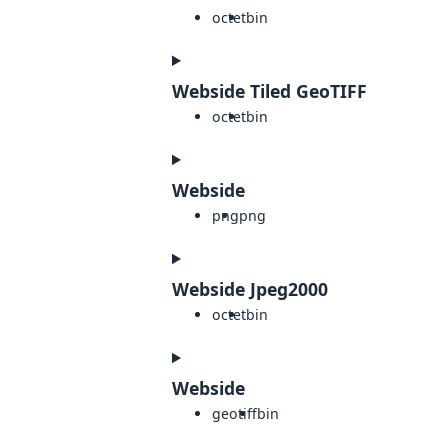
octet
bin
Webside Tiled GeoTIFF
octet
bin
Webside
png
png
Webside Jpeg2000
octet
bin
Webside
geotiff
bin