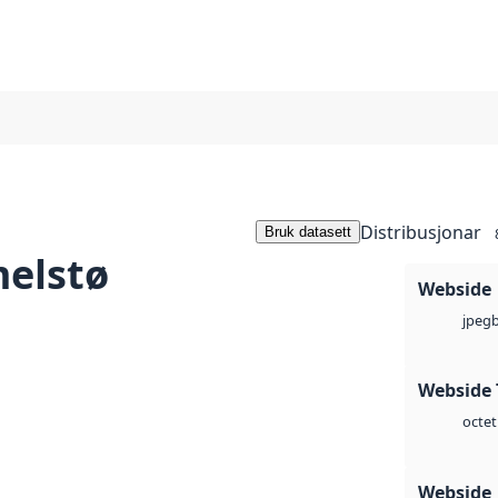
Distribusjonar
Bruk datasett
elstø
Webside
jpeg
Webside 
octet
Webside