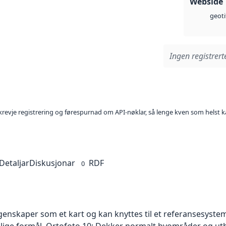
Webside
geoti
Ingen registrerte
l krevje registrering og førespurnad om API-nøklar, så lenge kven som helst ka
Detaljar
Diskusjonar
RDF
0
skaper som et kart og kan knyttes til et referansesystem. 
ellige formål. Ortofoto 10: Dekker normalt byområder og 