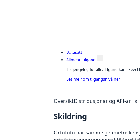
Datasett
Allmenn tilgang
Tilgjengeleg for alle. Tilgang kan likeve
Les meir om tilgangsnivå her
Oversikt
Distribusjonar og API-ar
8
Skildring
Ortofoto har samme geometriske egen
ortofotostandarder egnet til forskj