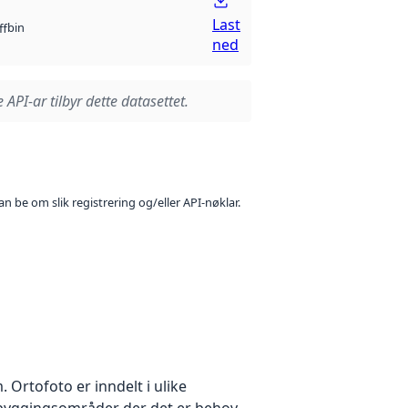
Last
bin
ff
ned
 API-ar tilbyr dette datasettet.
n be om slik registrering og/eller API-nøklar.
Ortofoto er inndelt i ulike
utbyggingsområder der det er behov