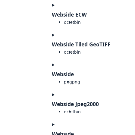
Webside ECW
octet
bin
Webside Tiled GeoTIFF
octet
bin
Webside
png
png
Webside Jpeg2000
octet
bin
Webside