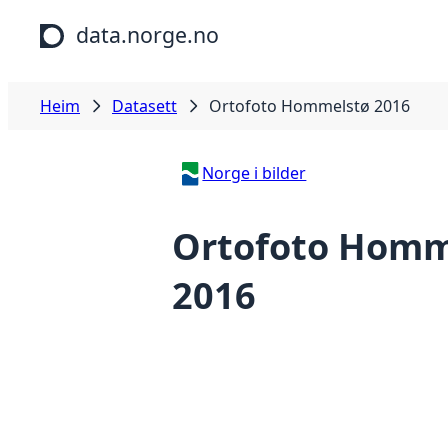
Hopp til hovudinnhald
data.norge.no
Heim
Datasett
Ortofoto Hommelstø 2016
Norge i bilder
Ortofoto Homm
2016