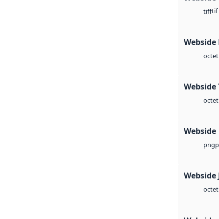
tif
tiff
Webside
octet
Webside 
octet
Webside
p
png
Webside 
octet