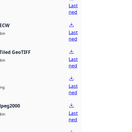
Last
ned
 ECW
Last
bin
ned
Tiled GeoTIFF
Last
bin
ned
Last
ng
ned
Jpeg2000
Last
bin
ned