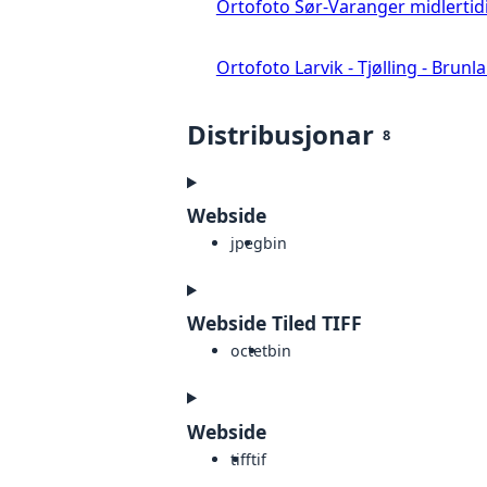
Ortofoto Sør-Varanger midlertid
Ortofoto Larvik - Tjølling - Brunl
Distribusjonar
8
Webside
jpeg
bin
Webside Tiled TIFF
octet
bin
Webside
tiff
tif