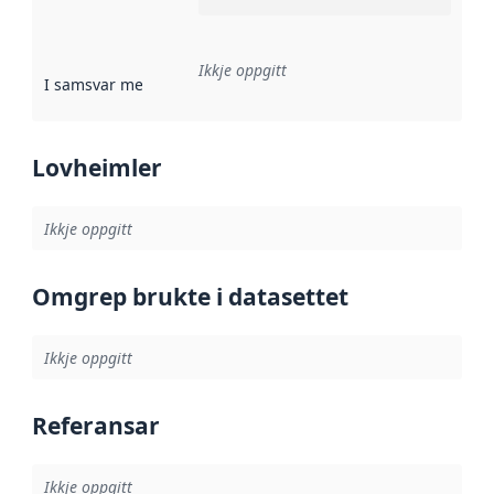
Ikkje oppgitt
I samsvar med
:
Referanse til ei implementeringsregel eller an
Lovheimler
Ikkje oppgitt
Omgrep brukte i datasettet
Ikkje oppgitt
Referansar
Ikkje oppgitt