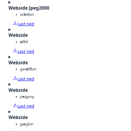
Webside Jpeg2000
octet
bin
Last ned
Webside
tiff
tif
Last ned
Webside
geotiff
bin
Last ned
Webside
png
png
Last ned
Webside
jpeg
bin