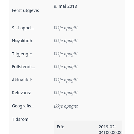
9. mai 2018
Først utgjeve
:
Denne datoen seier når dataa i dette datasettet 
Sist oppdatert
:
Ikkje oppgitt
Nøyaktigheit
:
Ikkje oppgitt
Tilgjenge
:
Ikkje oppgitt
Fullstendigheit
:
Ikkje oppgitt
Aktualitet
:
Ikkje oppgitt
Relevans
:
Ikkje oppgitt
Geografisk område
:
Ikkje oppgitt
Tidsrom
:
Frå
:
2019-02-
04T00:00:00Z