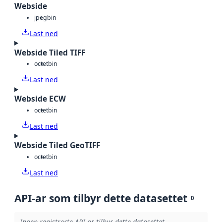
Webside
jpeg
bin
Last ned
Webside Tiled TIFF
octet
bin
Last ned
Webside ECW
octet
bin
Last ned
Webside Tiled GeoTIFF
octet
bin
Last ned
API-ar som tilbyr dette datasettet
0
Ingen registrerte API-ar tilbyr dette datasettet.