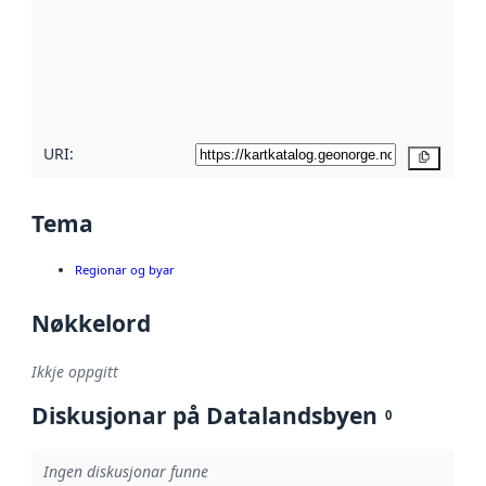
metadata.
Les meir om
metadatakvalitet
her
URI:
Kopier
Tema
Regionar og byar
Nøkkelord
Ikkje oppgitt
Diskusjonar på Datalandsbyen
0
Ingen diskusjonar funne