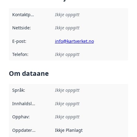
Kontaktpunkt
:
Ikkje oppgitt
Nettside
:
Ikkje oppgitt
E-post
:
info@kartverket.no
Telefon
:
Ikkje oppgitt
Om dataane
Språk
:
Ikkje oppgitt
Innhaldsleverandørar
Ikkje oppgitt
:
Opphav
:
Ikkje oppgitt
Oppdateringsfrekvens
Ikkje Planlagt
: