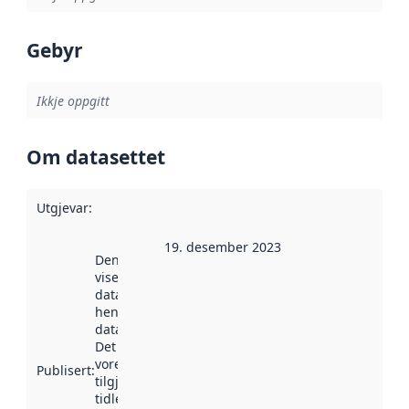
Gebyr
Ikkje oppgitt
Om datasettet
Utgjevar
:
19. desember 2023
Denne datoen
viser når
datasettet vart
henta inn av
data.norge.no.
Det kan ha
vore
Publisert
:
tilgjengeleg
tidlegare