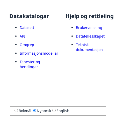
Datakatalogar
Hjelp og rettleiing
Datasett
Brukerveileiing
API
Datafellesskapet
Omgrep
Teknisk
dokumentasjon
Informasjonsmodellar
Tenester og
hendingar
Bokmål
Nynorsk
English