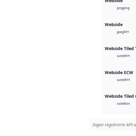
Webside
png
png
Webside
bin
jpeg
Webside Tiled 
bin
octet
Webside ECW
bin
octet
Webside Tiled
bin
octet
Ingen registrerte API-a