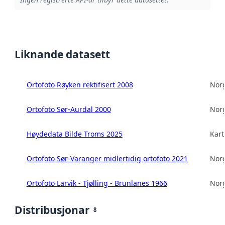
Liknande datasett
Ortofoto Røyken rektifisert 2008
Norg
Ortofoto Sør-Aurdal 2000
Norg
Høydedata Bilde Troms 2025
Kart
Ortofoto Sør-Varanger midlertidig ortofoto 2021
Norg
Ortofoto Larvik - Tjølling - Brunlanes 1966
Norg
Distribusjonar
8