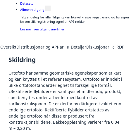
Datasett
Allmenn tilgang
Tilgjengeleg for alle. Tilgang kan likevel krevje registrering og førespu
be om slik registrering og/eller API-nøklar.
Les meir om tilgangsnivå her
Oversikt
Distribusjonar og API-ar
Detaljar
Diskusjonar
RDF
8
0
Skildring
Ortofoto har samme geometriske egenskaper som et kart
og kan knyttes til et referansesystem. Ortofoto er inndelt i
ulike ortofotostandarder egnet til forskjellige formål.
«Rektifiserte flybilder» er vanligvis et midlertidig produkt,
som benyttes under arbeidet med kontroll av
kartkonstruksjonen. De er derfor av dårligere kvalitet enn
endelige ortofoto. Rektifiserte flybilder ertstattes av
endelige ortofoto når disse er produsert fra
konstruksjonsbildene. Bakkeoppløsning varierer fra 0,04
m – 0,20 m.