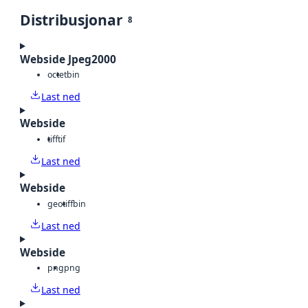
Distribusjonar
8
Webside Jpeg2000
octet
bin
Last ned
Webside
tiff
tif
Last ned
Webside
geotiff
bin
Last ned
Webside
png
png
Last ned