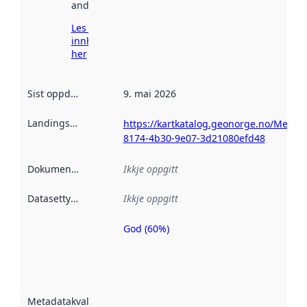
andre stader.
Les meir om
innhenting
her
Sist oppdatert
:
9. mai 2026
Landingsside
:
https://kartkatalog.geonorge.no/Metad
8174-4b30-9e07-3d21080efd48
Dokumentasjon
:
Ikkje oppgitt
Datasettype
:
Ikkje oppgitt
God (60%)
Metadatakvalitet
er ein indikator
på kor godt
datasettene er
beskrive ved
Metadatakvalitet
:
hjelp av