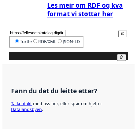
Les meir om RDF og kva
format vi støttar her
Kopier
Turtle
RDF/XML
JSON-LD
Kopier
Fann du det du leitte etter?
Ta kontakt
med oss her, eller spør om hjelp i
Datalandsbyen
.