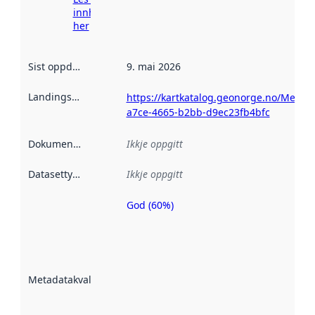
innhenting
her
Sist oppdatert
:
9. mai 2026
Landingsside
:
https://kartkatalog.geonorge.no/Metad
a7ce-4665-b2bb-d9ec23fb4bfc
Dokumentasjon
:
Ikkje oppgitt
Datasettype
:
Ikkje oppgitt
God (60%)
Metadatakvalitet
er ein indikator
på kor godt
datasettene er
beskrive ved
Metadatakvalitet
:
hjelp av
metadata.