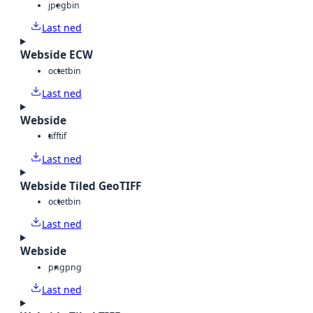
jpeg
bin
Last ned
Webside ECW
octet
bin
Last ned
Webside
tiff
tif
Last ned
Webside Tiled GeoTIFF
octet
bin
Last ned
Webside
png
png
Last ned