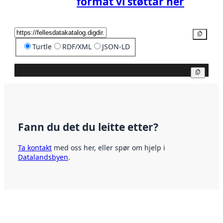
format vi støttar her
Kopier
Turtle
RDF/XML
JSON-LD
Kopier
Fann du det du leitte etter?
Ta kontakt
med oss her, eller spør om hjelp i
Datalandsbyen
.