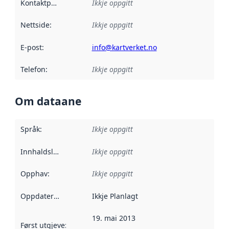
Kontaktpunkt
:
Ikkje oppgitt
Nettside
:
Ikkje oppgitt
E-post
:
info@kartverket.no
Telefon
:
Ikkje oppgitt
Om dataane
Språk
:
Ikkje oppgitt
Innhaldsleverandørar
Ikkje oppgitt
:
Opphav
:
Ikkje oppgitt
Oppdateringsfrekvens
Ikkje Planlagt
:
19. mai 2013
Først utgjeve
:
Denne datoen seier når dataa i dette datasettet 