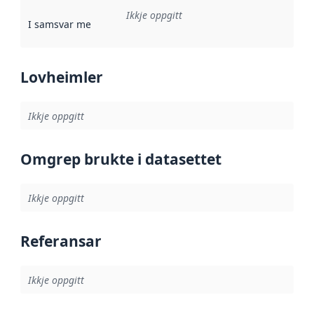
Ikkje oppgitt
I samsvar med
:
Referanse til ei implementeringsregel eller an
Lovheimler
Ikkje oppgitt
Omgrep brukte i datasettet
Ikkje oppgitt
Referansar
Ikkje oppgitt