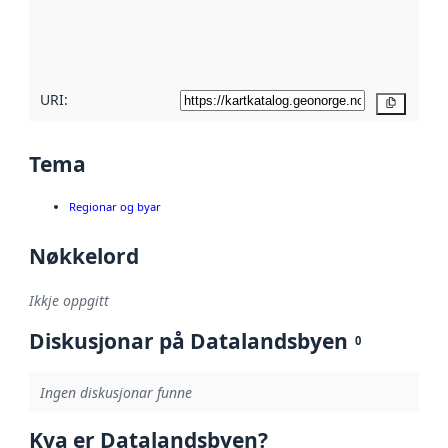
Les meir om
metadatakvalitet
her
URI:
Kopier
Tema
Regionar og byar
Nøkkelord
Ikkje oppgitt
Diskusjonar på Datalandsbyen
0
Ingen diskusjonar funne
Kva er Datalandsbyen?