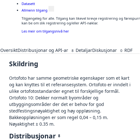
Datasett
Allmenn tilgang
Tilgjengeleg for alle. Tilgang kan likevel krevje registrering og førespu
kan be om slik registrering og/eller API-nøklar.
Les meir om tilgangsnivå her
Oversikt
Distribusjonar og API-ar
Detaljar
Diskusjonar
RDF
8
0
Skildring
Ortofoto har samme geometriske egenskaper som et kart
og kan knyttes til et referansesystem. Ortofoto er inndelt i
ulike ortofotostandarder egnet til forskjellige formål.
Ortofoto 10: Dekker normalt byområder og
utbyggingsområder der det er behov for god
stedfestingsnøyaktighet og høy oppløsning.
Bakkeoppløsningen er som regel 0,04 – 0,15 m.
Nøyaktighet ± 0.35 m.
Distribusjonar
8