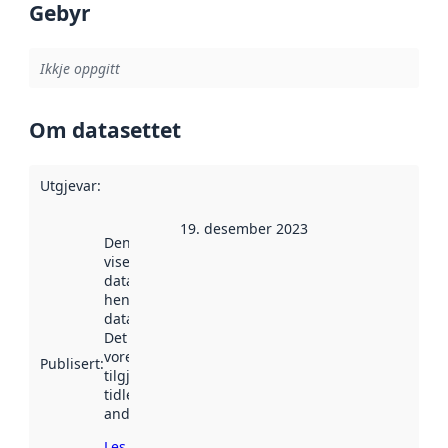
Gebyr
Ikkje oppgitt
Om datasettet
Utgjevar
:
19. desember 2023
Denne datoen
viser når
datasettet vart
henta inn av
data.norge.no.
Det kan ha
vore
Publisert
:
tilgjengeleg
tidlegare
andre stader.
Les meir om