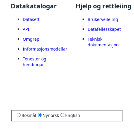
Datakatalogar
Hjelp og rettleiing
Datasett
Brukerveileiing
API
Datafellesskapet
Omgrep
Teknisk
dokumentasjon
Informasjonsmodellar
Tenester og
hendingar
Bokmål
Nynorsk
English