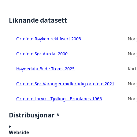
Liknande datasett
Ortofoto Røyken rektifisert 2008
Norg
Ortofoto Sør-Aurdal 2000
Norg
Høydedata Bilde Troms 2025
Kart
Ortofoto Sør-Varanger midlertidig ortofoto 2021
Norg
Ortofoto Larvik - Tjølling - Brunlanes 1966
Norg
Distribusjonar
8
Webside