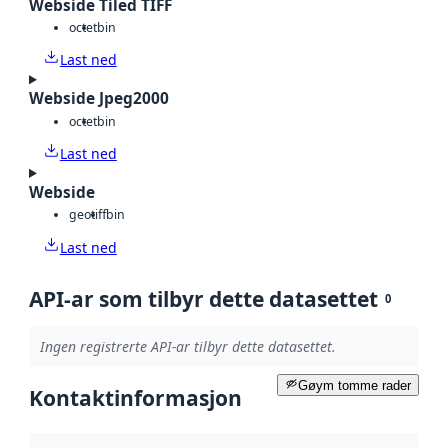
Webside Tiled TIFF
octet
bin
Last ned
Webside Jpeg2000
octet
bin
Last ned
Webside
geotiff
bin
Last ned
API-ar som tilbyr dette datasettet
0
Ingen registrerte API-ar tilbyr dette datasettet.
Gøym tomme rader
Kontaktinformasjon