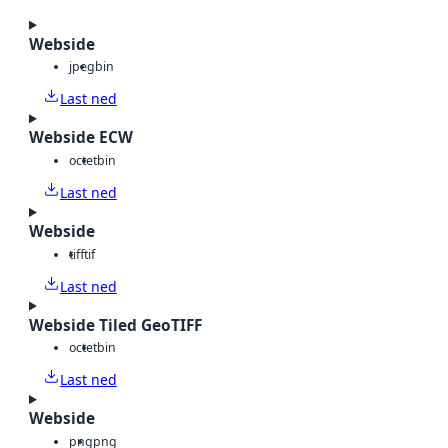
Webside
jpeg
bin
Last ned
Webside ECW
octet
bin
Last ned
Webside
tiff
tif
Last ned
Webside Tiled GeoTIFF
octet
bin
Last ned
Webside
png
png