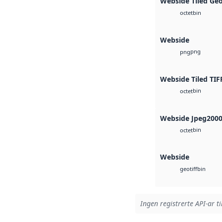
Webside Tiled Ge
bin
octet
Webside
png
png
Webside Tiled TIF
bin
octet
Webside Jpeg200
bin
octet
Webside
bin
geotiff
Ingen registrerte API-ar ti