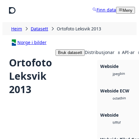
Hopp til hovudinnhald
Finn data
Meny
Heim
Datasett
Ortofoto Leksvik 2013
Norge i bilder
Distribusjonar
API-ar
Bruk datasett
8
Ortofoto
Webside
Leksvik
bin
jpeg
2013
Webside ECW
bin
octet
Webside
tif
tiff