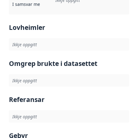
Ikkje oppgitt
I samsvar med
:
Referanse til ei implementeringsregel eller an
Lovheimler
Ikkje oppgitt
Omgrep brukte i datasettet
Ikkje oppgitt
Referansar
Ikkje oppgitt
Gebyr