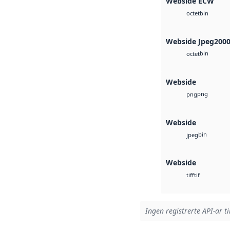
Webside ECW
bin
octet
Webside Jpeg200
bin
octet
Webside
png
png
Webside
bin
jpeg
Webside
tif
tiff
Ingen registrerte API-ar ti