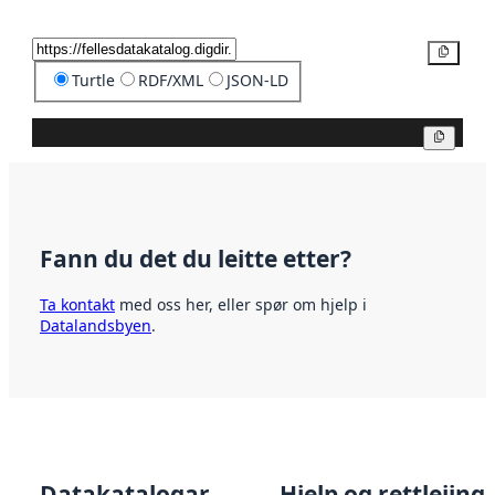
Kopier
Turtle
RDF/XML
JSON-LD
Kopier
Fann du det du leitte etter?
Ta kontakt
med oss her, eller spør om hjelp i
Datalandsbyen
.
Datakatalogar
Hjelp og rettleiing