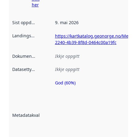
her
Sist oppdatert
:
9. mai 2026
Landingsside
:
https://kartkatalog.geonorge.no/Metad
2240-4b39-8f8d-0464c00a19fc
Dokumentasjon
:
Ikkje oppgitt
Datasettype
:
Ikkje oppgitt
God (60%)
Metadatakvalitet
er ein indikator
på kor godt
datasettene er
beskrive ved
Metadatakvalitet
:
hjelp av
metadata.
Les meir om