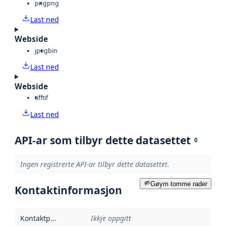
png
png
Last ned
Webside
jpeg
bin
Last ned
Webside
tiff
tif
Last ned
API-ar som tilbyr dette datasettet
0
Ingen registrerte API-ar tilbyr dette datasettet.
Gøym tomme rader
Kontaktinformasjon
Kontaktpunkt
:
Ikkje oppgitt