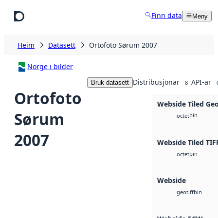
Hopp til hovudinnhald
Finn data
Meny
Heim
Datasett
Ortofoto Sørum 2007
Norge i bilder
Distribusjonar
API-ar
Bruk datasett
8
Ortofoto
Webside Tiled Ge
Sørum
bin
octet
2007
Webside Tiled TIF
bin
octet
Webside
bin
geotiff