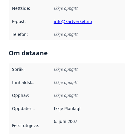
Nettside
:
Ikkje oppgitt
E-post
:
info@kartverket.no
Telefon
:
Ikkje oppgitt
Om dataane
Språk
:
Ikkje oppgitt
Innhaldsleverandørar
Ikkje oppgitt
:
Opphav
:
Ikkje oppgitt
Oppdateringsfrekvens
Ikkje Planlagt
:
6. juni 2007
Først utgjeve
:
Denne datoen seier når dataa i dette datasettet 