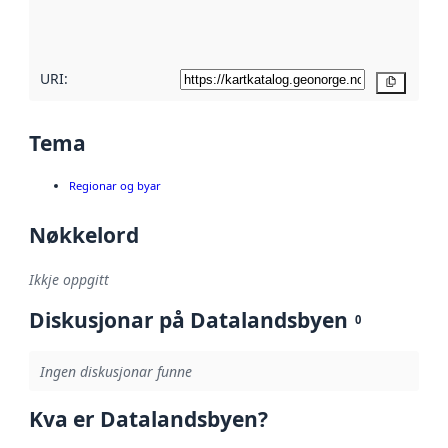
metadatakvalitet
her
URI:
Kopier
Tema
Regionar og byar
Nøkkelord
Ikkje oppgitt
Diskusjonar på Datalandsbyen
0
Ingen diskusjonar funne
Kva er Datalandsbyen?