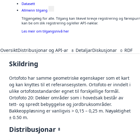
Datasett
Allmenn tilgang
Tilgjengeleg for alle. Tilgang kan likevel krevje registrering og førespu
kan be om slik registrering og/eller API-nøklar.
Les meir om tilgangsnivå her
Oversikt
Distribusjonar og API-ar
Detaljar
Diskusjonar
RDF
8
0
Skildring
Ortofoto har samme geometriske egenskaper som et kart
og kan knyttes til et referansesystem. Ortofoto er inndelt i
ulike ortofotostandarder egnet til forskjellige formål.
Ortofoto 20: Dekker områder som i hovedsak består av
tett- og spredt bebyggelse og jordbruksområder.
Bakkeoppløsning er vanligvis > 0,15 – 0,25 m. Nøyaktighet
± 0.50 m.
Distribusjonar
8