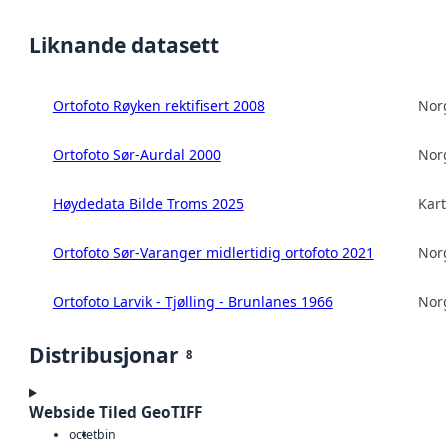
Liknande datasett
Ortofoto Røyken rektifisert 2008
Norg
Ortofoto Sør-Aurdal 2000
Norg
Høydedata Bilde Troms 2025
Kart
Ortofoto Sør-Varanger midlertidig ortofoto 2021
Norg
Ortofoto Larvik - Tjølling - Brunlanes 1966
Norg
Distribusjonar
8
Webside Tiled GeoTIFF
octet
bin