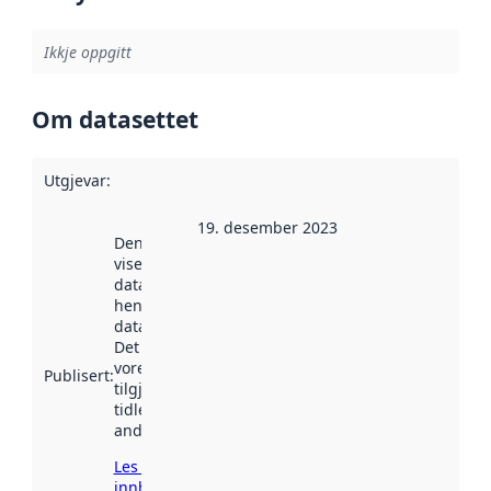
Ikkje oppgitt
Om datasettet
Utgjevar
:
19. desember 2023
Denne datoen
viser når
datasettet vart
henta inn av
data.norge.no.
Det kan ha
vore
Publisert
:
tilgjengeleg
tidlegare
andre stader.
Les meir om
innhenting