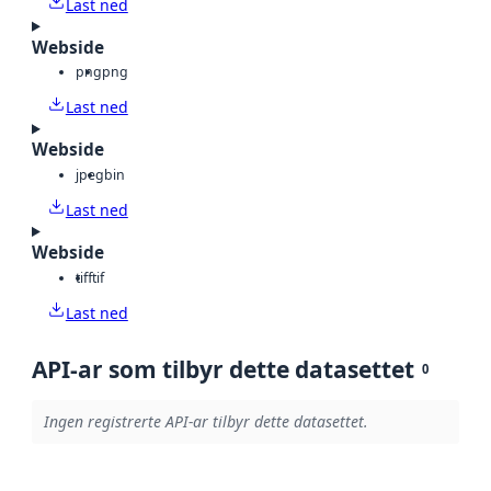
Last ned
Webside
png
png
Last ned
Webside
jpeg
bin
Last ned
Webside
tiff
tif
Last ned
API-ar som tilbyr dette datasettet
0
Ingen registrerte API-ar tilbyr dette datasettet.