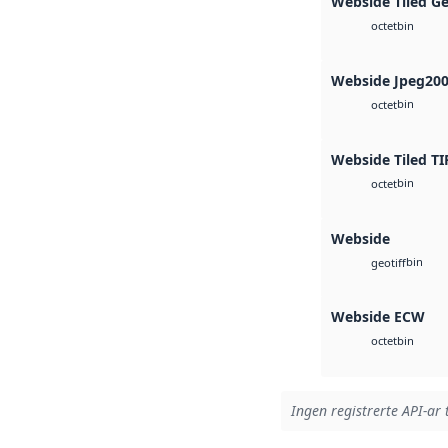
Webside Tiled G
bin
octet
Webside Jpeg20
bin
octet
Webside Tiled TI
bin
octet
Webside
bin
geotiff
Webside ECW
bin
octet
Ingen registrerte API-ar 