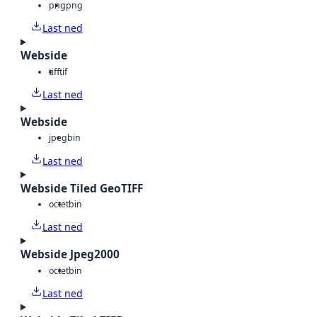
png
png
Last ned
Webside
tiff
tif
Last ned
Webside
jpeg
bin
Last ned
Webside Tiled GeoTIFF
octet
bin
Last ned
Webside Jpeg2000
octet
bin
Last ned