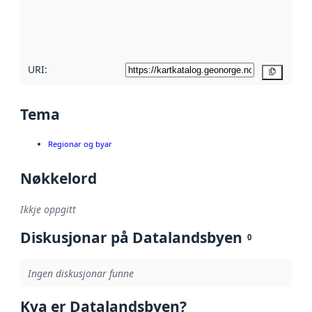
Les meir om
metadatakvalitet
her
URI:
Kopier
Tema
Regionar og byar
Nøkkelord
Ikkje oppgitt
Diskusjonar på Datalandsbyen
0
Ingen diskusjonar funne
Kva er Datalandsbyen?