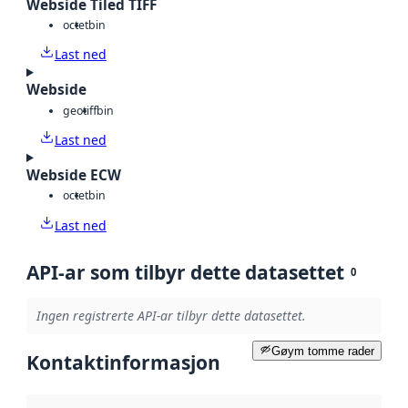
Webside Tiled TIFF
octet
bin
Last ned
Webside
geotiff
bin
Last ned
Webside ECW
octet
bin
Last ned
API-ar som tilbyr dette datasettet
0
Ingen registrerte API-ar tilbyr dette datasettet.
Gøym tomme rader
Kontaktinformasjon