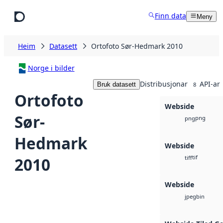
Hopp til hovudinnhald
Finn data
Meny
Heim
Datasett
Ortofoto Sør-Hedmark 2010
Norge i bilder
Distribusjonar
API-ar
Bruk datasett
8
Ortofoto
Webside
Sør-
png
png
Hedmark
Webside
tif
2010
tiff
Webside
bin
jpeg