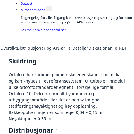
Datasett
Allmenn tilgang
Tilgjengeleg for alle. Tilgang kan likevel krevje registrering og førespu
kan be om slik registrering og/eller API-nøklar.
Les meir om tilgangsnivå her
Oversikt
Distribusjonar og API-ar
Detaljar
Diskusjonar
RDF
8
0
Skildring
Ortofoto har samme geometriske egenskaper som et kart
og kan knyttes til et referansesystem. Ortofoto er inndelt i
ulike ortofotostandarder egnet til forskjellige formål.
Ortofoto 10: Dekker normalt byområder og
utbyggingsområder der det er behov for god
stedfestingsnøyaktighet og høy oppløsning.
Bakkeoppløsningen er som regel 0,04 – 0,15 m.
Nøyaktighet ± 0.35 m.
Distribusjonar
8