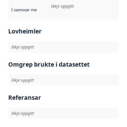
Ikkje oppgitt
I samsvar med
:
Referanse til ei implementeringsregel eller an
Lovheimler
Ikkje oppgitt
Omgrep brukte i datasettet
Ikkje oppgitt
Referansar
Ikkje oppgitt