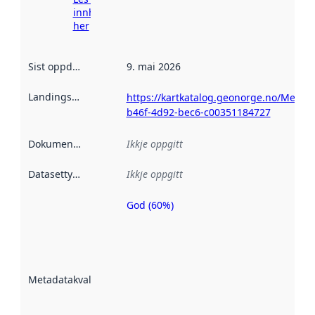
innhenting
her
Sist oppdatert
:
9. mai 2026
Landingsside
:
https://kartkatalog.geonorge.no/Metad
b46f-4d92-bec6-c00351184727
Dokumentasjon
:
Ikkje oppgitt
Datasettype
:
Ikkje oppgitt
God (60%)
Metadatakvalitet
er ein indikator
på kor godt
datasettene er
beskrive ved
Metadatakvalitet
:
hjelp av
metadata.