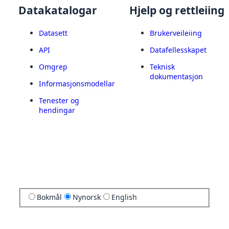
Datakatalogar
Hjelp og rettleiing
Datasett
Brukerveileiing
API
Datafellesskapet
Omgrep
Teknisk
dokumentasjon
Informasjonsmodellar
Tenester og
hendingar
Bokmål
Nynorsk
English