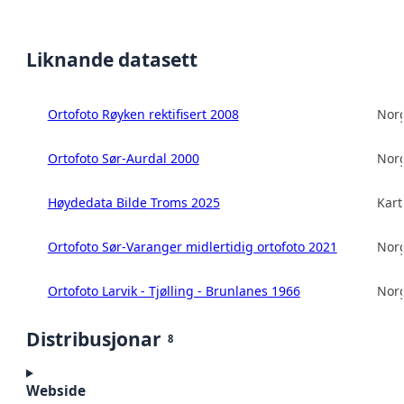
Liknande datasett
Ortofoto Røyken rektifisert 2008
Norg
Ortofoto Sør-Aurdal 2000
Norg
Høydedata Bilde Troms 2025
Kart
Ortofoto Sør-Varanger midlertidig ortofoto 2021
Norg
Ortofoto Larvik - Tjølling - Brunlanes 1966
Norg
Distribusjonar
8
Webside