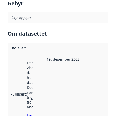
Gebyr
Ikkje oppgitt
Om datasettet
Utgjevar
:
19. desember 2023
Denne datoen
viser når
datasettet vart
henta inn av
data.norge.no.
Det kan ha
vore
Publisert
:
tilgjengeleg
tidlegare
andre stader.
Les meir om