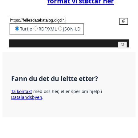
format vi støttar her
Kopier
Turtle
RDF/XML
JSON-LD
Kopier
Fann du det du leitte etter?
Ta kontakt
med oss her, eller spør om hjelp i
Datalandsbyen
.