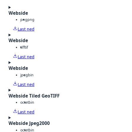
Webside
png
png
Last ned
Webside
tiff
tif
Last ned
Webside
jpeg
bin
Last ned
Webside Tiled GeoTIFF
octet
bin
Last ned
Webside Jpeg2000
octet
bin