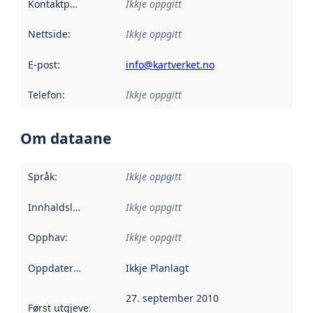
Kontaktpunkt
:
Ikkje oppgitt
Nettside
:
Ikkje oppgitt
E-post
:
info@kartverket.no
Telefon
:
Ikkje oppgitt
Om dataane
Språk
:
Ikkje oppgitt
Innhaldsleverandørar
Ikkje oppgitt
:
Opphav
:
Ikkje oppgitt
Oppdateringsfrekvens
Ikkje Planlagt
:
27. september 2010
Først utgjeve
:
Denne datoen seier når dataa i dette datasettet 