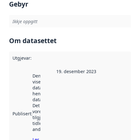
Gebyr
Ikkje oppgitt
Om datasettet
Utgjevar
:
19. desember 2023
Denne datoen
viser når
datasettet vart
henta inn av
data.norge.no.
Det kan ha
vore
Publisert
:
tilgjengeleg
tidlegare
andre stader.
Les meir om