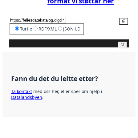
format vi støttar her
Kopier
Turtle
RDF/XML
JSON-LD
Kopier
Fann du det du leitte etter?
Ta kontakt
med oss her, eller spør om hjelp i
Datalandsbyen
.