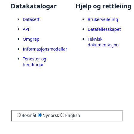
Datakatalogar
Hjelp og rettleiing
Datasett
Brukerveileiing
API
Datafellesskapet
Omgrep
Teknisk
dokumentasjon
Informasjonsmodellar
Tenester og
hendingar
Bokmål
Nynorsk
English