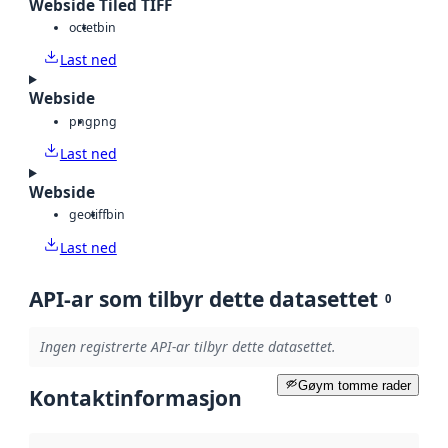
Webside Tiled TIFF
octet
bin
Last ned
Webside
png
png
Last ned
Webside
geotiff
bin
Last ned
API-ar som tilbyr dette datasettet
0
Ingen registrerte API-ar tilbyr dette datasettet.
Gøym tomme rader
Kontaktinformasjon