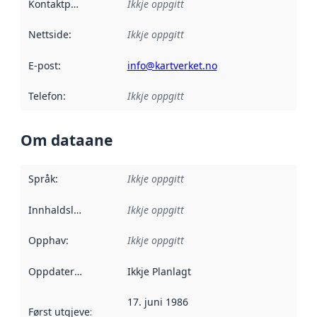
Kontaktpunkt
:
Ikkje oppgitt
Nettside
:
Ikkje oppgitt
E-post
:
info@kartverket.no
Telefon
:
Ikkje oppgitt
Om dataane
Språk
:
Ikkje oppgitt
Innhaldsleverandørar
Ikkje oppgitt
:
Opphav
:
Ikkje oppgitt
Oppdateringsfrekvens
Ikkje Planlagt
:
17. juni 1986
Først utgjeve
:
Denne datoen seier når dataa i dette datasettet 