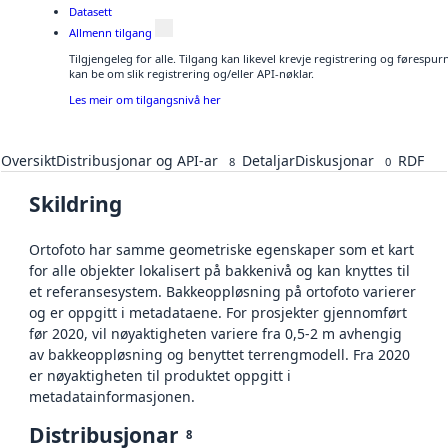
Datasett
Allmenn tilgang
Tilgjengeleg for alle. Tilgang kan likevel krevje registrering og førespu
kan be om slik registrering og/eller API-nøklar.
Les meir om tilgangsnivå her
Oversikt
Distribusjonar og API-ar
Detaljar
Diskusjonar
RDF
8
0
Skildring
Ortofoto har samme geometriske egenskaper som et kart
for alle objekter lokalisert på bakkenivå og kan knyttes til
et referansesystem. Bakkeoppløsning på ortofoto varierer
og er oppgitt i metadataene. For prosjekter gjennomført
før 2020, vil nøyaktigheten variere fra 0,5-2 m avhengig
av bakkeoppløsning og benyttet terrengmodell. Fra 2020
er nøyaktigheten til produktet oppgitt i
metadatainformasjonen.
Distribusjonar
8