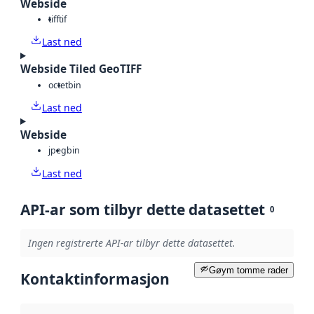
Webside
tiff
tif
Last ned
Webside Tiled GeoTIFF
octet
bin
Last ned
Webside
jpeg
bin
Last ned
API-ar som tilbyr dette datasettet
0
Ingen registrerte API-ar tilbyr dette datasettet.
Gøym tomme rader
Kontaktinformasjon