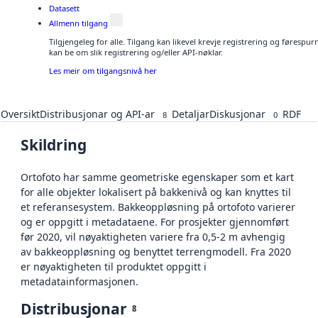
Datasett
Allmenn tilgang
Tilgjengeleg for alle. Tilgang kan likevel krevje registrering og førespu
kan be om slik registrering og/eller API-nøklar.
Les meir om tilgangsnivå her
Oversikt
Distribusjonar og API-ar
Detaljar
Diskusjonar
RDF
8
0
Skildring
Ortofoto har samme geometriske egenskaper som et kart
for alle objekter lokalisert på bakkenivå og kan knyttes til
et referansesystem. Bakkeoppløsning på ortofoto varierer
og er oppgitt i metadataene. For prosjekter gjennomført
før 2020, vil nøyaktigheten variere fra 0,5-2 m avhengig
av bakkeoppløsning og benyttet terrengmodell. Fra 2020
er nøyaktigheten til produktet oppgitt i
metadatainformasjonen.
Distribusjonar
8