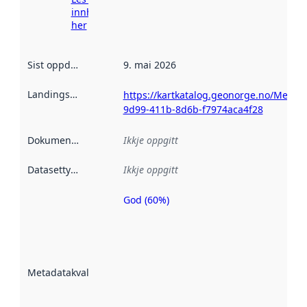
innhenting
her
Sist oppdatert
:
9. mai 2026
Landingsside
:
https://kartkatalog.geonorge.no/Metad
9d99-411b-8d6b-f7974aca4f28
Dokumentasjon
:
Ikkje oppgitt
Datasettype
:
Ikkje oppgitt
God (60%)
Metadatakvalitet
er ein indikator
på kor godt
datasettene er
beskrive ved
Metadatakvalitet
:
hjelp av
metadata.