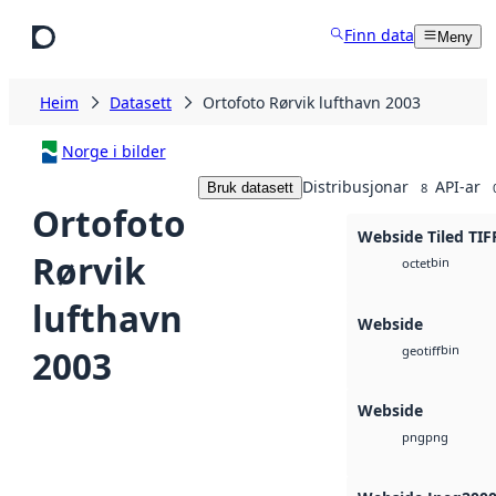
Hopp til hovudinnhald
Finn data
Meny
Heim
Datasett
Ortofoto Rørvik lufthavn 2003
Norge i bilder
Distribusjonar
API-ar
Bruk datasett
8
Ortofoto
Webside Tiled TIF
Rørvik
bin
octet
lufthavn
Webside
bin
2003
geotiff
Webside
png
png