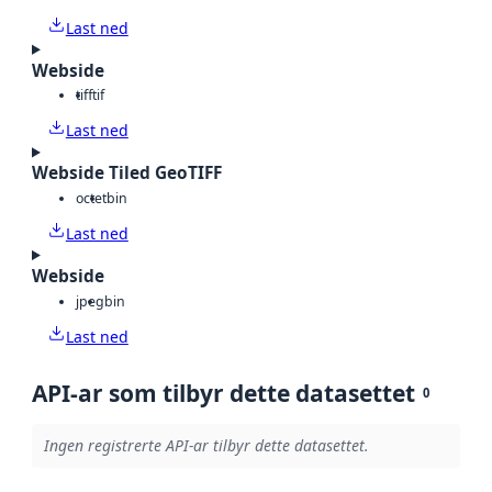
Last ned
Webside
tiff
tif
Last ned
Webside Tiled GeoTIFF
octet
bin
Last ned
Webside
jpeg
bin
Last ned
API-ar som tilbyr dette datasettet
0
Ingen registrerte API-ar tilbyr dette datasettet.