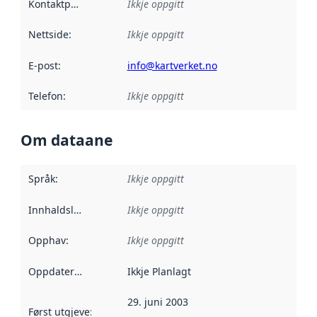
Kontaktpunkt
:
Ikkje oppgitt
Nettside
:
Ikkje oppgitt
E-post
:
info@kartverket.no
Telefon
:
Ikkje oppgitt
Om dataane
Språk
:
Ikkje oppgitt
Innhaldsleverandørar
Ikkje oppgitt
:
Opphav
:
Ikkje oppgitt
Oppdateringsfrekvens
Ikkje Planlagt
:
29. juni 2003
Først utgjeve
:
Denne datoen seier når dataa i dette datasettet 