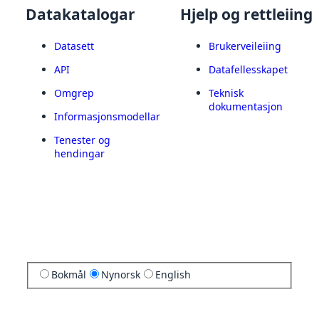
Datakatalogar
Hjelp og rettleiing
Datasett
Brukerveileiing
API
Datafellesskapet
Omgrep
Teknisk
dokumentasjon
Informasjonsmodellar
Tenester og
hendingar
Bokmål
Nynorsk
English