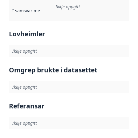
Ikkje oppgitt
I samsvar med
:
Referanse til ei implementeringsregel eller an
Lovheimler
Ikkje oppgitt
Omgrep brukte i datasettet
Ikkje oppgitt
Referansar
Ikkje oppgitt