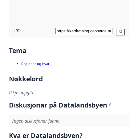
Les meir om
metadatakvalitet
her
URI:
Kopier
Tema
Regionar og byar
Nøkkelord
Ikkje oppgitt
Diskusjonar på Datalandsbyen
0
Ingen diskusjonar funne
Kva er Datalandsbyen?