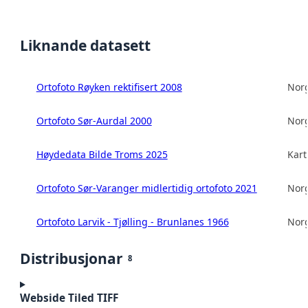
Liknande datasett
Ortofoto Røyken rektifisert 2008
Norg
Ortofoto Sør-Aurdal 2000
Norg
Høydedata Bilde Troms 2025
Kart
Ortofoto Sør-Varanger midlertidig ortofoto 2021
Norg
Ortofoto Larvik - Tjølling - Brunlanes 1966
Norg
Distribusjonar
8
Webside Tiled TIFF