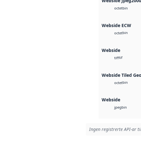
Webside Jpeg200
bin
octet
Webside ECW
bin
octet
Webside
tif
tiff
Webside Tiled Ge
bin
octet
Webside
bin
jpeg
Ingen registrerte API-ar ti