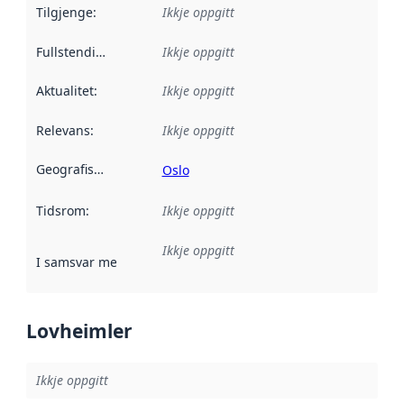
Tilgjenge
:
Ikkje oppgitt
Fullstendigheit
:
Ikkje oppgitt
Aktualitet
:
Ikkje oppgitt
Relevans
:
Ikkje oppgitt
Geografisk område
:
Oslo
Tidsrom
:
Ikkje oppgitt
Ikkje oppgitt
I samsvar med
:
Referanse til ei implementeringsregel eller an
Lovheimler
Ikkje oppgitt