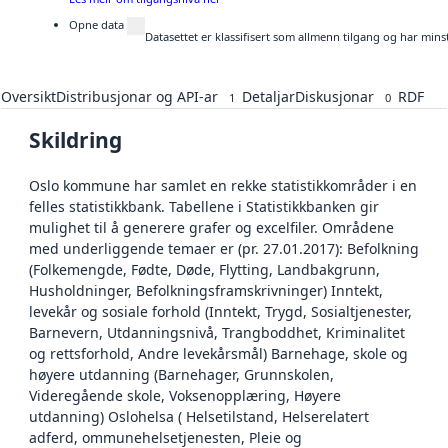
Opne data
Datasettet er klassifisert som allmenn tilgang og har mins
Oversikt
Distribusjonar og API-ar
Detaljar
Diskusjonar
RDF
1
0
Skildring
Oslo kommune har samlet en rekke statistikkområder i en
felles statistikkbank. Tabellene i Statistikkbanken gir
mulighet til å generere grafer og excelfiler. Områdene
med underliggende temaer er (pr. 27.01.2017): Befolkning
(Folkemengde, Fødte, Døde, Flytting, Landbakgrunn,
Husholdninger, Befolkningsframskrivninger) Inntekt,
levekår og sosiale forhold (Inntekt, Trygd, Sosialtjenester,
Barnevern, Utdanningsnivå, Trangboddhet, Kriminalitet
og rettsforhold, Andre levekårsmål) Barnehage, skole og
høyere utdanning (Barnehager, Grunnskolen,
Videregående skole, Voksenopplæring, Høyere
utdanning) Oslohelsa ( Helsetilstand, Helserelatert
adferd, ommunehelsetjenesten, Pleie og