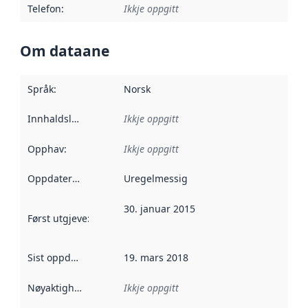
Telefon
:
Ikkje oppgitt
Om dataane
Språk
:
Norsk
Innhaldsleverandørar
Ikkje oppgitt
:
Opphav
:
Ikkje oppgitt
Oppdateringsfrekvens
Uregelmessig
:
30. januar 2015
Først utgjeve
:
Denne datoen seier når dataa i dette datasettet 
Sist oppdatert
:
19. mars 2018
Nøyaktigheit
:
Ikkje oppgitt