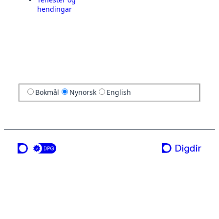
hendingar
Bokmål
Nynorsk
English
ei teneste frå