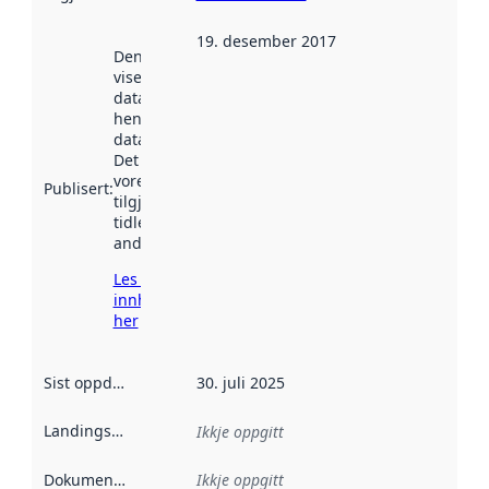
19. desember 2017
Denne datoen
viser når
datasettet vart
henta inn av
data.norge.no.
Det kan ha
vore
Publisert
:
tilgjengeleg
tidlegare
andre stader.
Les meir om
innhenting
her
Sist oppdatert
:
30. juli 2025
Landingsside
:
Ikkje oppgitt
Dokumentasjon
:
Ikkje oppgitt