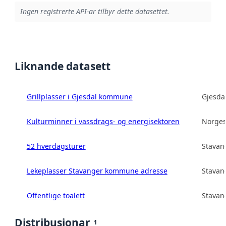
Ingen registrerte API-ar tilbyr dette datasettet.
Liknande datasett
Grillplasser i Gjesdal kommune
Gjesd
Kulturminner i vassdrags- og energisektoren
Norges
52 hverdagsturer
Stava
Lekeplasser Stavanger kommune adresse
Stava
Offentlige toalett
Stava
Distribusjonar
1