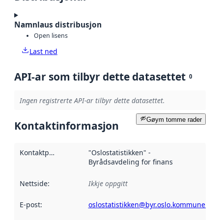
Namnlaus distribusjon
Open lisens
Last ned
API-ar som tilbyr dette datasettet
0
Ingen registrerte API-ar tilbyr dette datasettet.
Gøym tomme rader
Kontaktinformasjon
Kontaktpunkt
:
"Oslostatistikken" -
Byrådsavdeling for finans
Nettside
:
Ikkje oppgitt
E-post
:
oslostatistikken@byr.oslo.kommune.no