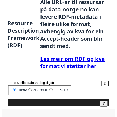
Alle URL-ar til ressursar
på data.norge.no kan
levere RDF-metadata i
Resource
fleire ulike format,
Description
avhengig av kva for ein
Framework
Accept-header som blir
(RDF)
sendt med.
Les meir om RDF og kva
format vi støttar her
Kopier
Turtle
RDF/XML
JSON-LD
Kopier