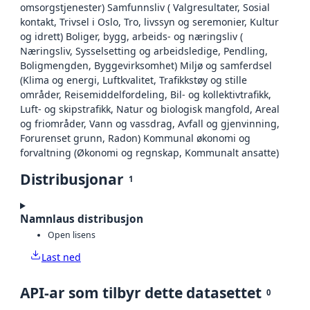
omsorgstjenester) Samfunnsliv ( Valgresultater, Sosial
kontakt, Trivsel i Oslo, Tro, livssyn og seremonier, Kultur
og idrett) Boliger, bygg, arbeids- og næringsliv (
Næringsliv, Sysselsetting og arbeidsledige, Pendling,
Boligmengden, Byggevirksomhet) Miljø og samferdsel
(Klima og energi, Luftkvalitet, Trafikkstøy og stille
områder, Reisemiddelfordeling, Bil- og kollektivtrafikk,
Luft- og skipstrafikk, Natur og biologisk mangfold, Areal
og friområder, Vann og vassdrag, Avfall og gjenvinning,
Forurenset grunn, Radon) Kommunal økonomi og
forvaltning (Økonomi og regnskap, Kommunalt ansatte)
Distribusjonar
1
Namnlaus distribusjon
Open lisens
Last ned
API-ar som tilbyr dette datasettet
0