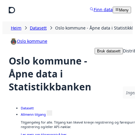
Hopp til hovudinnhald
Finn data
Meny
Heim
Datasett
Oslo kommune - Åpne data i Statistikk
Oslo kommune
Distr
Bruk datasett
Oslo kommune -
Åpne data i
Statistikkbanken
Inge
Datasett
Allmenn tilgang
Tilgjengeleg for alle. Tilgang kan likevel krevje registrering og førespu
registrering og/eller API-nøklar.
Les meir om tilgangsnivå her