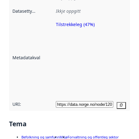
Datasettype
:
Ikkje oppgitt
Tilstrekkeleg (47%)
Metadatakvalitet
er ein indikator
på kor godt
datasettene er
beskrive ved
Metadatakvalitet
:
hjelp av
metadata.
Les meir om
metadatakvalitet
her
URI:
Kopier
Tema
Befolkning og samfunn
Miljø
Forvaltning og offentleg sektor