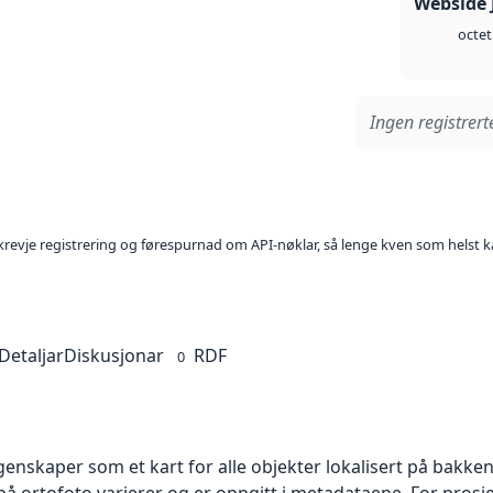
Webside 
octet
Ingen registrerte
l krevje registrering og førespurnad om API-nøklar, så lenge kven som helst ka
Detaljar
Diskusjonar
RDF
0
skaper som et kart for alle objekter lokalisert på bakkeniv
 ortofoto varierer og er oppgitt i metadataene. For prosje