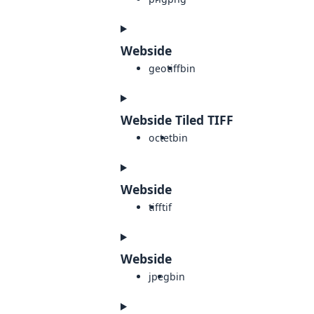
Webside
geotiff
bin
Webside Tiled TIFF
octet
bin
Webside
tiff
tif
Webside
jpeg
bin