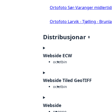
Ortofoto Sør-Varanger midlertid
Ortofoto Larvik - Tjølling - Brunl
Distribusjonar
8
Webside ECW
octet
bin
Webside Tiled GeoTIFF
octet
bin
Webside
png
png