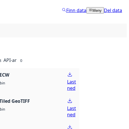
Finn data
Del data
Meny
API-ar
8
0
 ECW
Last
bin
ned
Tiled GeoTIFF
Last
bin
ned