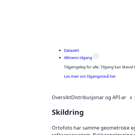
Datasett
Allmenn tilgang
Tilgjengeleg for alle. Tilgang kan likeve
Les meir om tilgangsnivå her
Oversikt
Distribusjonar og API-ar
8
Skildring
Ortofoto har samme geometriske egen
referansesystem. Bakkeoppløsning på