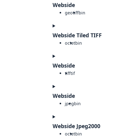
Webside
geotiff
bin
Webside Tiled TIFF
octet
bin
Webside
tiff
tif
Webside
jpeg
bin
Webside Jpeg2000
octet
bin