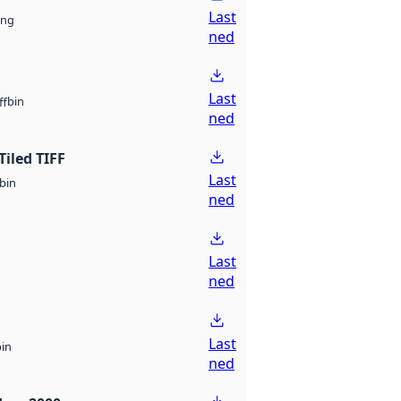
Last
ng
ned
Last
bin
ff
ned
Tiled TIFF
Last
bin
ned
Last
ned
Last
bin
ned