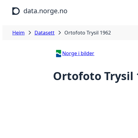
Hopp til hovudinnhald
data.norge.no
Heim
Datasett
Ortofoto Trysil 1962
Norge i bilder
Ortofoto Trysil