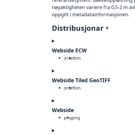
nøyaktigheten variere fra 0,5-2 m a
oppgitt i metadatainformasjonen.
Distribusjonar
8
Webside ECW
octet
bin
Webside Tiled GeoTIFF
octet
bin
Webside
png
png