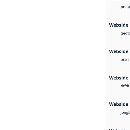
p
png
Webside
geoti
Webside 
octet
Webside
tif
tiff
Webside
jpeg