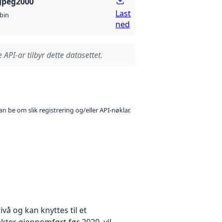
Jpeg2000
Last
bin
ned
 API-ar tilbyr dette datasettet.
n be om slik registrering og/eller API-nøklar.
å og kan knyttes til et
kter gjennomført før 2020, vil