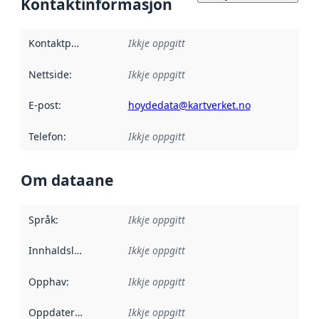
Kontaktinformasjon
Kontaktpunkt
:
Ikkje oppgitt
Nettside
:
Ikkje oppgitt
E-post
:
hoydedata@kartverket.no
Telefon
:
Ikkje oppgitt
Om dataane
Språk
:
Ikkje oppgitt
Innhaldsleverandørar
Ikkje oppgitt
:
Opphav
:
Ikkje oppgitt
Oppdateringsfrekvens
Ikkje oppgitt
: