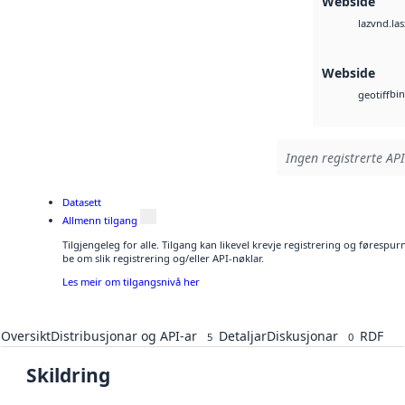
Webside
vnd.las
laz
Webside
bin
geotiff
Ingen registrerte API
Datasett
Allmenn tilgang
Tilgjengeleg for alle. Tilgang kan likevel krevje registrering og førespu
be om slik registrering og/eller API-nøklar.
Les meir om tilgangsnivå her
Oversikt
Distribusjonar og API-ar
Detaljar
Diskusjonar
RDF
5
0
Skildring