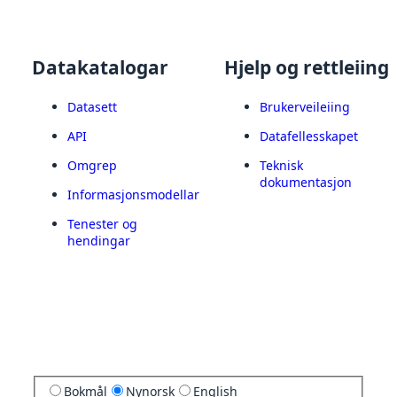
Datakatalogar
Hjelp og rettleiing
Datasett
Brukerveileiing
API
Datafellesskapet
Omgrep
Teknisk
dokumentasjon
Informasjonsmodellar
Tenester og
hendingar
Bokmål
Nynorsk
English