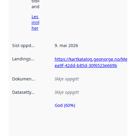
tidlegare
andre stader.
Les meir om
innhenting
her
Sist oppdatert
:
9. mai 2026
Landingsside
:
https://kartkatalog.geonorge.no/Metad
ea9f-42dd-b85d-30f6523e669b
Dokumentasjon
:
Ikkje oppgitt
Datasettype
:
Ikkje oppgitt
God (60%)
Metadatakvalitet
er ein indikator
på kor godt
datasettene er
beskrive ved