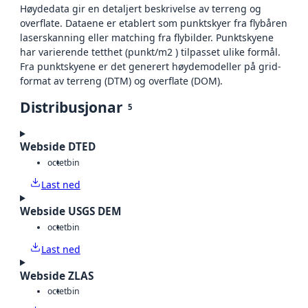
Høydedata gir en detaljert beskrivelse av terreng og
overflate. Dataene er etablert som punktskyer fra flybåren
laserskanning eller matching fra flybilder. Punktskyene
har varierende tetthet (punkt/m2 ) tilpasset ulike formål.
Fra punktskyene er det generert høydemodeller på grid-
format av terreng (DTM) og overflate (DOM).
Distribusjonar
5
Webside DTED
octet
bin
Last ned
Webside USGS DEM
octet
bin
Last ned
Webside ZLAS
octet
bin