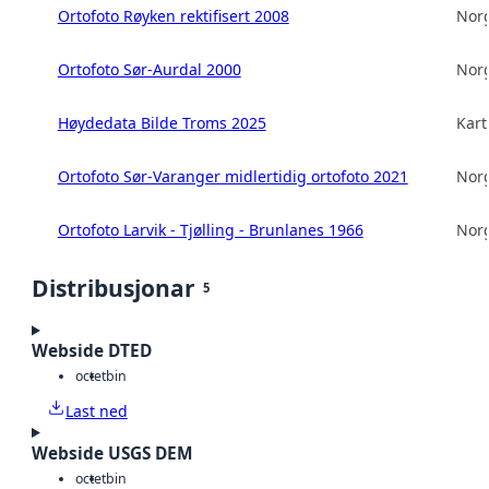
Ortofoto Røyken rektifisert 2008
Norg
Ortofoto Sør-Aurdal 2000
Norg
Høydedata Bilde Troms 2025
Kart
Ortofoto Sør-Varanger midlertidig ortofoto 2021
Norg
Ortofoto Larvik - Tjølling - Brunlanes 1966
Norg
Distribusjonar
5
Webside DTED
octet
bin
Last ned
Webside USGS DEM
octet
bin