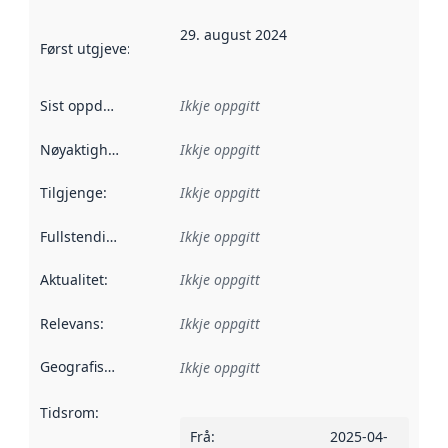
29. august 2024
Først utgjeve
:
Denne datoen seier når dataa i dette datasettet 
Sist oppdatert
:
Ikkje oppgitt
Nøyaktigheit
:
Ikkje oppgitt
Tilgjenge
:
Ikkje oppgitt
Fullstendigheit
:
Ikkje oppgitt
Aktualitet
:
Ikkje oppgitt
Relevans
:
Ikkje oppgitt
Geografisk område
:
Ikkje oppgitt
Tidsrom
:
Frå
:
2025-04-