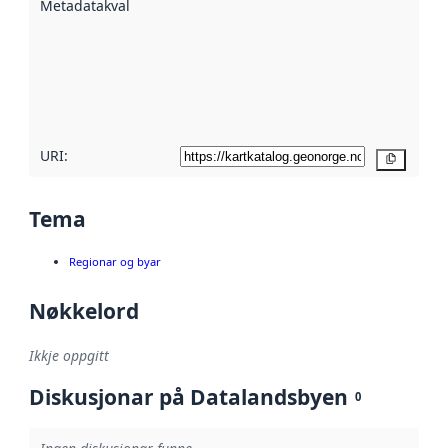
Metadatakvalitet
:
hjelp av
metadata.
Les meir om
metadatakvalitet
her
URI:
Kopier
Tema
Regionar og byar
Nøkkelord
Ikkje oppgitt
Diskusjonar på Datalandsbyen
0