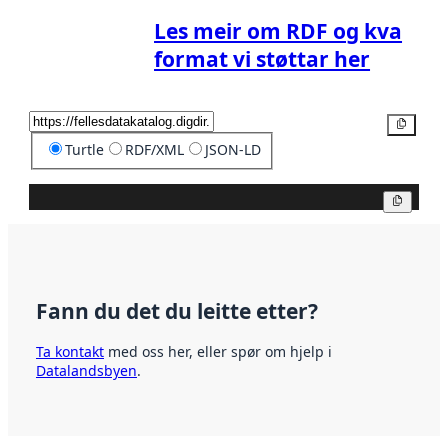
Les meir om RDF og kva
format vi støttar her
Kopier
Turtle
RDF/XML
JSON-LD
Kopier
Fann du det du leitte etter?
Ta kontakt
med oss her, eller spør om hjelp i
Datalandsbyen
.