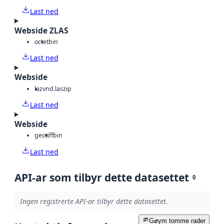
Last ned
Webside ZLAS
octet
bin
Last ned
Webside
laz
vnd.laszip
Last ned
Webside
geotiff
bin
Last ned
API-ar som tilbyr dette datasettet
0
Ingen registrerte API-ar tilbyr dette datasettet.
Gøym tomme rader