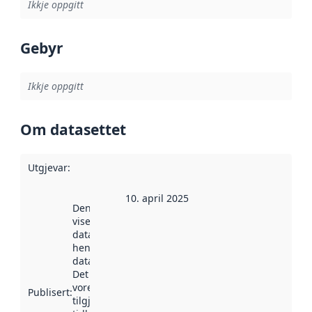
Ikkje oppgitt
Gebyr
Ikkje oppgitt
Om datasettet
Utgjevar
:
10. april 2025
Denne datoen
viser når
datasettet vart
henta inn av
data.norge.no.
Det kan ha
vore
Publisert
:
tilgjengeleg