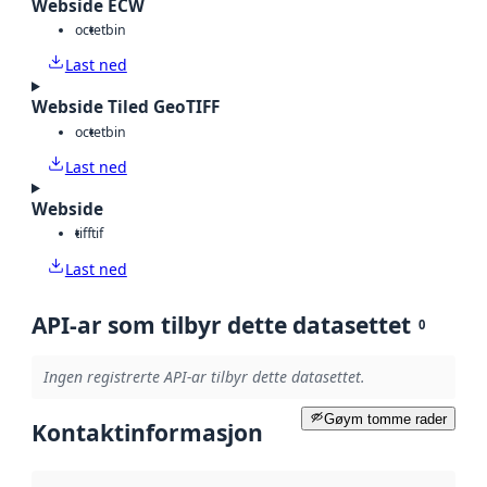
Webside ECW
octet
bin
Last ned
Webside Tiled GeoTIFF
octet
bin
Last ned
Webside
tiff
tif
Last ned
API-ar som tilbyr dette datasettet
0
Ingen registrerte API-ar tilbyr dette datasettet.
Gøym tomme rader
Kontaktinformasjon