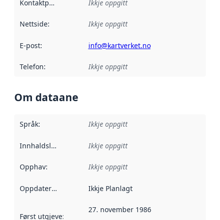
Kontaktpunkt
:
Ikkje oppgitt
Nettside
:
Ikkje oppgitt
E-post
:
info@kartverket.no
Telefon
:
Ikkje oppgitt
Om dataane
Språk
:
Ikkje oppgitt
Innhaldsleverandørar
Ikkje oppgitt
:
Opphav
:
Ikkje oppgitt
Oppdateringsfrekvens
Ikkje Planlagt
:
27. november 1986
Først utgjeve
:
Denne datoen seier når dataa i dette datasettet 