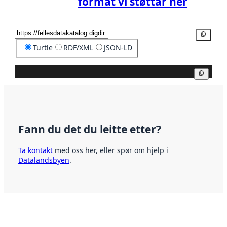
format vi støttar her
Kopier
Turtle
RDF/XML
JSON-LD
Kopier
Fann du det du leitte etter?
Ta kontakt
med oss her, eller spør om hjelp i
Datalandsbyen
.