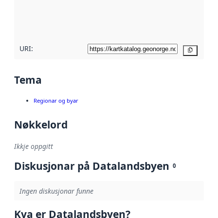
Les meir om
metadatakvalitet
her
URI:
Kopier
Tema
Regionar og byar
Nøkkelord
Ikkje oppgitt
Diskusjonar på Datalandsbyen
0
Ingen diskusjonar funne
Kva er Datalandsbyen?