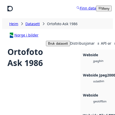
Hopp til hovudinnhald
Finn data
Meny
Heim
Datasett
Ortofoto Ask 1986
Norge i bilder
Distribusjonar
API-ar
Bruk datasett
8
Ortofoto
Webside
Ask 1986
bin
jpeg
Webside Jpeg200
bin
octet
Webside
bin
geotiff