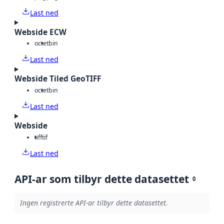
Last ned
Webside ECW
octet
bin
Last ned
Webside Tiled GeoTIFF
octet
bin
Last ned
Webside
tiff
tif
Last ned
API-ar som tilbyr dette datasettet
0
Ingen registrerte API-ar tilbyr dette datasettet.