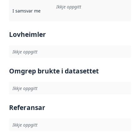
Ikkje oppgitt
I samsvar med
:
Referanse til ei implementeringsregel eller an
Lovheimler
Ikkje oppgitt
Omgrep brukte i datasettet
Ikkje oppgitt
Referansar
Ikkje oppgitt