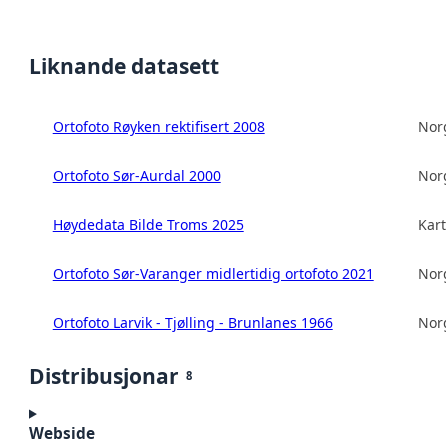
Liknande datasett
Ortofoto Røyken rektifisert 2008
Norg
Ortofoto Sør-Aurdal 2000
Norg
Høydedata Bilde Troms 2025
Kart
Ortofoto Sør-Varanger midlertidig ortofoto 2021
Norg
Ortofoto Larvik - Tjølling - Brunlanes 1966
Norg
Distribusjonar
8
Webside