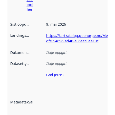
innhenting
her
Sist oppdatert
:
9. mai 2026
Landingsside
:
https://kartkatalog.geonorge.no/Metad
dfe7-4696-ad40-a06aec0ea19c
Dokumentasjon
:
Ikkje oppgitt
Datasettype
:
Ikkje oppgitt
God (60%)
Metadatakvalitet
er ein indikator
på kor godt
datasettene er
beskrive ved
Metadatakvalitet
:
hjelp av
metadata.