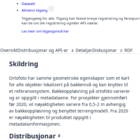
Datasett
Allmenn tilgang
Tilgjengeleg for alle. Tilgang kan likevel krevje registrering og førespu
kan be om slik registrering og/eller API-nøklar.
Les meir om tilgangsnivå her
Oversikt
Distribusjonar og API-ar
Detaljar
Diskusjonar
RDF
8
0
Skildring
Ortofoto har samme geometriske egenskaper som et kart
for alle objekter lokalisert på bakkenivå og kan knyttes til
et referansesystem. Bakkeoppløsning på ortofoto varierer
og er oppgitt i metadataene. For prosjekter gjennomført
før 2020, vil nøyaktigheten variere fra 0,5-2 m avhengig
av bakkeoppløsning og benyttet terrengmodell. Fra 2020
er nøyaktigheten til produktet oppgitt i
metadatainformasjonen.
Distribusjonar
8