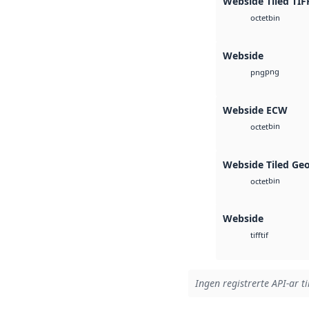
Webside Tiled TIF
bin
octet
Webside
png
png
Webside ECW
bin
octet
Webside Tiled Ge
bin
octet
Webside
tif
tiff
Ingen registrerte API-ar ti