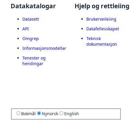
Datakatalogar
Hjelp og rettleiing
Datasett
Brukerveileiing
API
Datafellesskapet
Omgrep
Teknisk
dokumentasjon
Informasjonsmodellar
Tenester og
hendingar
Bokmål
Nynorsk
English