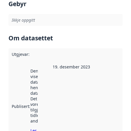
Gebyr
Ikkje oppgitt
Om datasettet
Utgjevar
:
19. desember 2023
Denne datoen
viser når
datasettet vart
henta inn av
data.norge.no.
Det kan ha
vore
Publisert
:
tilgjengeleg
tidlegare
andre stader.
Les meir om