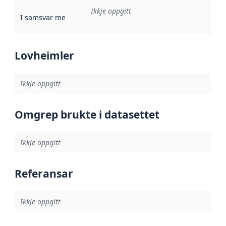
Ikkje oppgitt
I samsvar med
:
Referanse til ei implementeringsregel eller an
Lovheimler
Ikkje oppgitt
Omgrep brukte i datasettet
Ikkje oppgitt
Referansar
Ikkje oppgitt