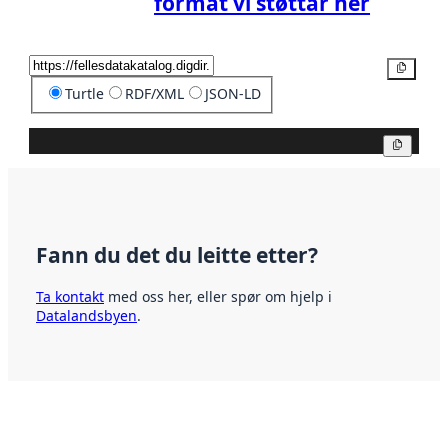
format vi støttar her
Kopier
Turtle
RDF/XML
JSON-LD
Kopier
Fann du det du leitte etter?
Ta kontakt
med oss her, eller spør om hjelp i
Datalandsbyen
.