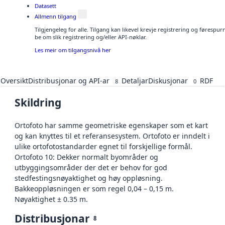
Datasett
Allmenn tilgang
Tilgjengeleg for alle. Tilgang kan likevel krevje registrering og førespu
be om slik registrering og/eller API-nøklar.
Les meir om tilgangsnivå her
Oversikt
Distribusjonar og API-ar
Detaljar
Diskusjonar
RDF
8
0
Skildring
Ortofoto har samme geometriske egenskaper som et kart
og kan knyttes til et referansesystem. Ortofoto er inndelt i
ulike ortofotostandarder egnet til forskjellige formål.
Ortofoto 10: Dekker normalt byområder og
utbyggingsområder der det er behov for god
stedfestingsnøyaktighet og høy oppløsning.
Bakkeoppløsningen er som regel 0,04 – 0,15 m.
Nøyaktighet ± 0.35 m.
Distribusjonar
8