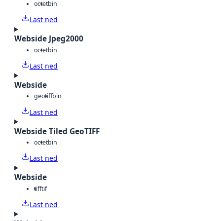
octet
bin
Last ned
Webside Jpeg2000
octet
bin
Last ned
Webside
geotiff
bin
Last ned
Webside Tiled GeoTIFF
octet
bin
Last ned
Webside
tiff
tif
Last ned