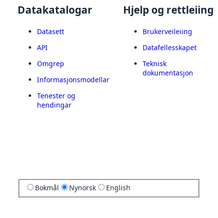
Datakatalogar
Hjelp og rettleiing
Datasett
Brukerveileiing
API
Datafellesskapet
Omgrep
Teknisk
dokumentasjon
Informasjonsmodellar
Tenester og
hendingar
Bokmål
Nynorsk
English