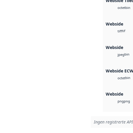
Webside Tile
bin
octet
Webside
tif
tiff
Webside
bin
jpeg
Webside EC
bin
octet
Webside
png
png
Ingen registrerte API