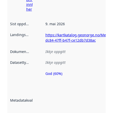
innhenting
her
Sist oppdatert
:
9. mai 2026
Landingsside
:
https://kartkatalog.geonorge.no/Metada
dc84-47ff-b47f-ce12db7d38ac
Dokumentasjon
:
Ikkje oppgitt
Datasettype
:
Ikkje oppgitt
God (60%)
Metadatakvalitet
er ein indikator
på kor godt
datasettene er
beskrive ved
Metadatakvalitet
:
hjelp av
metadata.