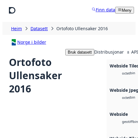
Hopp til hovudinnhald
Finn data
Meny
Heim
Datasett
Ortofoto Ullensaker 2016
Norge i bilder
Distribusjonar
API
Bruk datasett
8
Ortofoto
Webside Tile
Ullensaker
bin
octet
2016
Webside Jpe
bin
octet
Webside
bin
geotiff