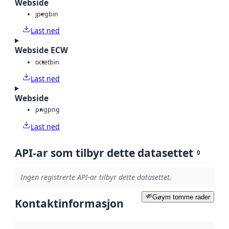
Webside
jpeg
bin
Last ned
Webside ECW
octet
bin
Last ned
Webside
png
png
Last ned
API-ar som tilbyr dette datasettet
0
Ingen registrerte API-ar tilbyr dette datasettet.
Gøym tomme rader
Kontaktinformasjon