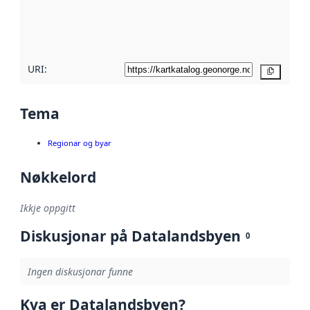
Les meir om
metadatakvalitet
her
URI:
Kopier
Tema
Regionar og byar
Nøkkelord
Ikkje oppgitt
Diskusjonar på Datalandsbyen
0
Ingen diskusjonar funne
Kva er Datalandsbyen?