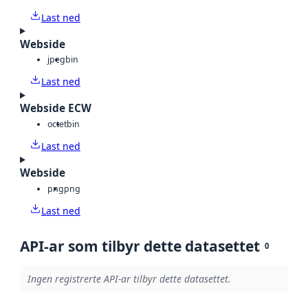
Last ned
Webside
jpeg
bin
Last ned
Webside ECW
octet
bin
Last ned
Webside
png
png
Last ned
API-ar som tilbyr dette datasettet
0
Ingen registrerte API-ar tilbyr dette datasettet.