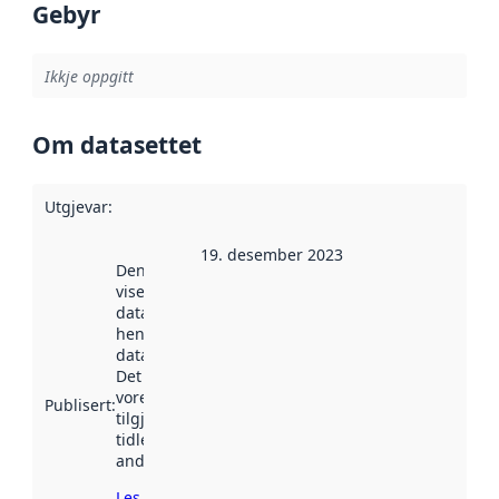
Gebyr
Ikkje oppgitt
Om datasettet
Utgjevar
:
19. desember 2023
Denne datoen
viser når
datasettet vart
henta inn av
data.norge.no.
Det kan ha
vore
Publisert
:
tilgjengeleg
tidlegare
andre stader.
Les meir om