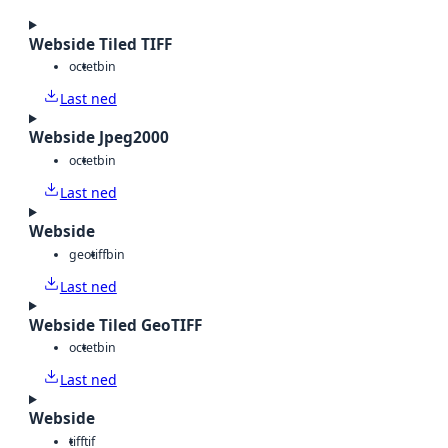
Webside Tiled TIFF
octet
bin
Last ned
Webside Jpeg2000
octet
bin
Last ned
Webside
geotiff
bin
Last ned
Webside Tiled GeoTIFF
octet
bin
Last ned
Webside
tiff
tif