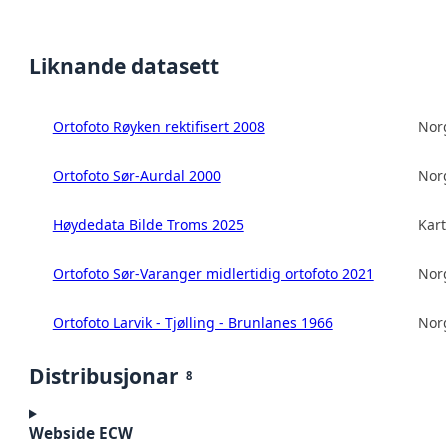
Liknande datasett
Ortofoto Røyken rektifisert 2008
Norg
Ortofoto Sør-Aurdal 2000
Norg
Høydedata Bilde Troms 2025
Kart
Ortofoto Sør-Varanger midlertidig ortofoto 2021
Norg
Ortofoto Larvik - Tjølling - Brunlanes 1966
Norg
Distribusjonar
8
Webside ECW