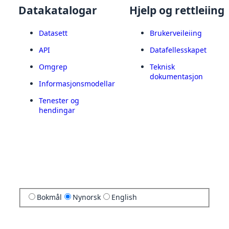
Datakatalogar
Hjelp og rettleiing
Datasett
Brukerveileiing
API
Datafellesskapet
Omgrep
Teknisk
dokumentasjon
Informasjonsmodellar
Tenester og
hendingar
Bokmål
Nynorsk
English