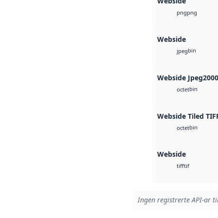
Webside
png
png
Webside
bin
jpeg
Webside Jpeg200
bin
octet
Webside Tiled TIF
bin
octet
Webside
tif
tiff
Ingen registrerte API-ar ti