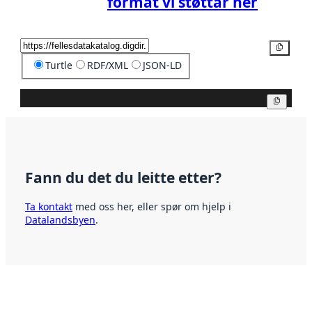
format vi støttar her
Kopier
Turtle
RDF/XML
JSON-LD
Kopier
Fann du det du leitte etter?
Ta kontakt
med oss her, eller spør om hjelp i
Datalandsbyen
.