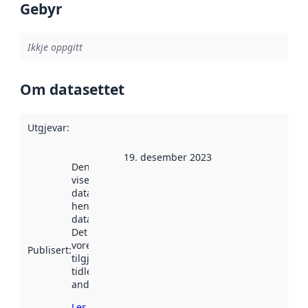
Gebyr
Ikkje oppgitt
Om datasettet
Utgjevar
:
19. desember 2023
Denne datoen
viser når
datasettet vart
henta inn av
data.norge.no.
Det kan ha
vore
Publisert
:
tilgjengeleg
tidlegare
andre stader.
Les meir om