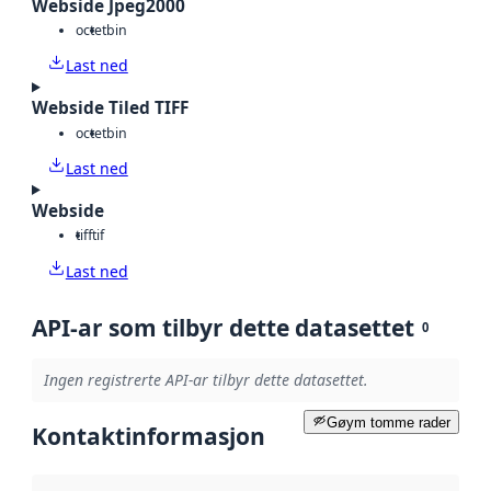
Webside Jpeg2000
octet
bin
Last ned
Webside Tiled TIFF
octet
bin
Last ned
Webside
tiff
tif
Last ned
API-ar som tilbyr dette datasettet
0
Ingen registrerte API-ar tilbyr dette datasettet.
Gøym tomme rader
Kontaktinformasjon