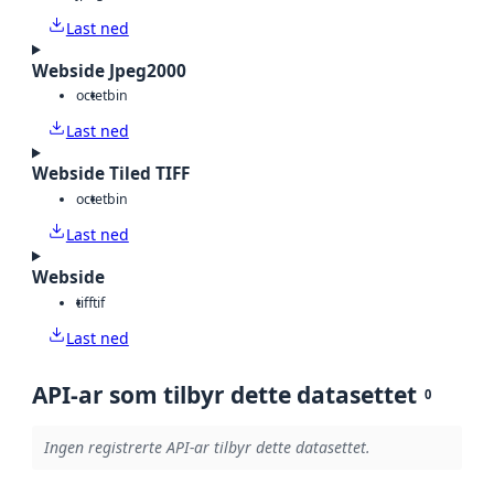
Last ned
Webside Jpeg2000
octet
bin
Last ned
Webside Tiled TIFF
octet
bin
Last ned
Webside
tiff
tif
Last ned
API-ar som tilbyr dette datasettet
0
Ingen registrerte API-ar tilbyr dette datasettet.