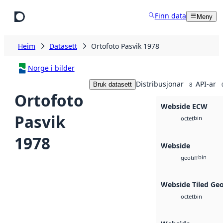
Hopp til hovudinnhald
Finn data
Meny
Heim
Datasett
Ortofoto Pasvik 1978
Norge i bilder
Distribusjonar
API-ar
Bruk datasett
8
Ortofoto
Webside ECW
Pasvik
bin
octet
1978
Webside
bin
geotiff
Webside Tiled Ge
bin
octet