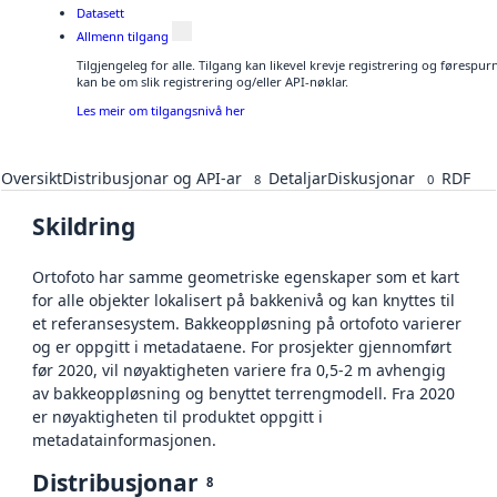
Datasett
Allmenn tilgang
Tilgjengeleg for alle. Tilgang kan likevel krevje registrering og førespu
kan be om slik registrering og/eller API-nøklar.
Les meir om tilgangsnivå her
Oversikt
Distribusjonar og API-ar
Detaljar
Diskusjonar
RDF
8
0
Skildring
Ortofoto har samme geometriske egenskaper som et kart
for alle objekter lokalisert på bakkenivå og kan knyttes til
et referansesystem. Bakkeoppløsning på ortofoto varierer
og er oppgitt i metadataene. For prosjekter gjennomført
før 2020, vil nøyaktigheten variere fra 0,5-2 m avhengig
av bakkeoppløsning og benyttet terrengmodell. Fra 2020
er nøyaktigheten til produktet oppgitt i
metadatainformasjonen.
Distribusjonar
8