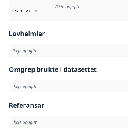
Ikkje oppgitt
I samsvar med
:
Referanse til ei implementeringsregel eller an
Lovheimler
Ikkje oppgitt
Omgrep brukte i datasettet
Ikkje oppgitt
Referansar
Ikkje oppgitt