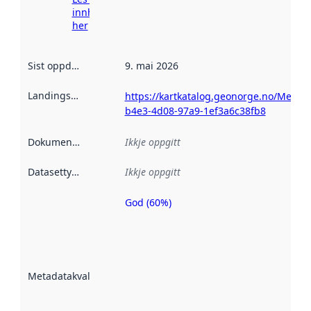
innhenting
her
Sist oppdatert
:
9. mai 2026
Landingsside
:
https://kartkatalog.geonorge.no/Metad
b4e3-4d08-97a9-1ef3a6c38fb8
Dokumentasjon
:
Ikkje oppgitt
Datasettype
:
Ikkje oppgitt
God (60%)
Metadatakvalitet
er ein indikator
på kor godt
datasettene er
beskrive ved
Metadatakvalitet
:
hjelp av
metadata.