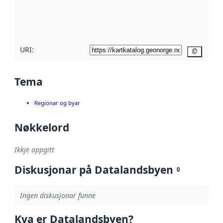
Les meir om
metadatakvalitet
her
URI:
Kopier
Tema
Regionar og byar
Nøkkelord
Ikkje oppgitt
Diskusjonar på Datalandsbyen
0
Ingen diskusjonar funne
Kva er Datalandsbyen?