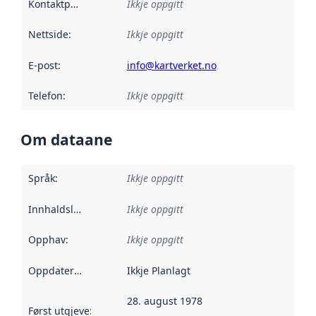
Kontaktpunkt
:
Ikkje oppgitt
Nettside
:
Ikkje oppgitt
E-post
:
info@kartverket.no
Telefon
:
Ikkje oppgitt
Om dataane
Språk
:
Ikkje oppgitt
Innhaldsleverandørar
Ikkje oppgitt
:
Opphav
:
Ikkje oppgitt
Oppdateringsfrekvens
Ikkje Planlagt
:
28. august 1978
Først utgjeve
:
Denne datoen seier når dataa i dette datasettet 