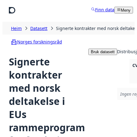
Hopp til hovudinnhald
Finn data
Meny
Heim
Datasett
Signerte kontrakter med norsk deltake
Norges forskningsråd
Distribus
Bruk datasett
Signerte
C
kontrakter
med norsk
Ingen reg
deltakelse i
EUs
rammeprogram