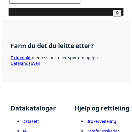
Kopier
Fann du det du leitte etter?
Ta kontakt
med oss her, eller spør om hjelp i
Datalandsbyen
.
Datakatalogar
Hjelp og rettleiing
Datasett
Brukerveileiing
API
Datafellesskapet