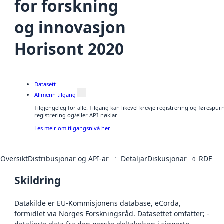
for forskning
og innovasjon
Horisont 2020
Datasett
Allmenn tilgang
Tilgjengeleg for alle. Tilgang kan likevel krevje registrering og førespu
registrering og/eller API-nøklar.
Les meir om tilgangsnivå her
Oversikt
Distribusjonar og API-ar
Detaljar
Diskusjonar
RDF
1
0
Skildring
Datakilde er EU-Kommisjonens database, eCorda,
formidlet via Norges Forskningsråd. Datasettet omfatter; -