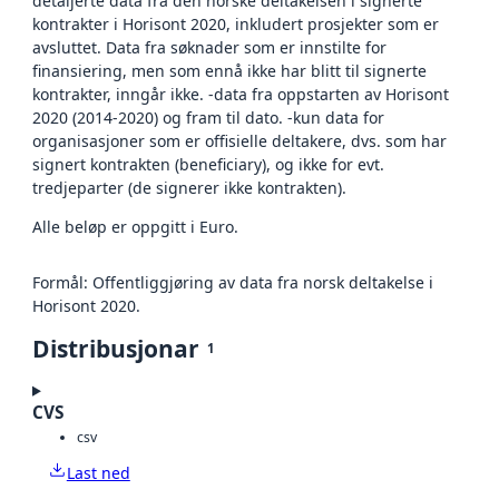
detaljerte data fra den norske deltakelsen i signerte
kontrakter i Horisont 2020, inkludert prosjekter som er
avsluttet. Data fra søknader som er innstilte for
finansiering, men som ennå ikke har blitt til signerte
kontrakter, inngår ikke. -data fra oppstarten av Horisont
2020 (2014-2020) og fram til dato. -kun data for
organisasjoner som er offisielle deltakere, dvs. som har
signert kontrakten (beneficiary), og ikke for evt.
tredjeparter (de signerer ikke kontrakten).
Alle beløp er oppgitt i Euro.
Formål: Offentliggjøring av data fra norsk deltakelse i
Horisont 2020.
Distribusjonar
1
CVS
csv
Last ned