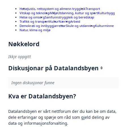
Helse
Justis, rettssystem og allmenn tryggleik
Transport
Vitskap og teknologi
Miljø
Utdanning, kultur og sport
Kulturbygg
Helse og omsorg
Samfunnstryggleik og beredskap
Trafikk og transport
Kultur
Næring
Arbeid
Demokrati og innbyggjarrettar
Skule og utdanning
Kulturminne
Natur, klima og miljø
Nøkkelord
Ikkje oppgitt
Diskusjonar på Datalandsbyen
0
Ingen diskusjonar funne
Kva er Datalandsbyen?
Datalandsbyen er vårt nettforum der du kan be om data,
dele erfaringar og spørje om råd som gjeld deling av
data og informasjonsforvalting.