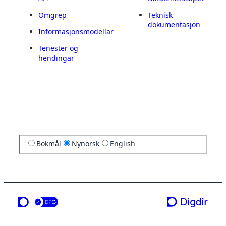
Omgrep
Teknisk
dokumentasjon
Informasjonsmodellar
Tenester og
hendingar
Bokmål
Nynorsk
English
ei teneste frå