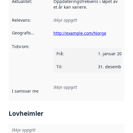
Aktualitet
:
Oppdateringsfrekvens i løpet av
et år kan variere.
Relevans
:
Ikkje oppgitt
Geografisk område
:
http://example.com/Norge
Tidsrom
:
Frå
:
1. januar 2014
Til
:
31. desember 20
Ikkje oppgitt
I samsvar med
:
Referanse til ei implementeringsregel eller an
Lovheimler
Ikkje oppgitt