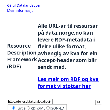
Gå til Datalandsbyen
Meir informasjon
Alle URL-ar til ressursar
på data.norge.no kan
levere RDF-metadata i
Resource
fleire ulike format,
Description
avhengig av kva for ein
Framework
Accept-header som blir
(RDF)
sendt med.
Les meir om RDF og kva
format vi støttar her
Kopier
Turtle
RDF/XML
JSON-LD