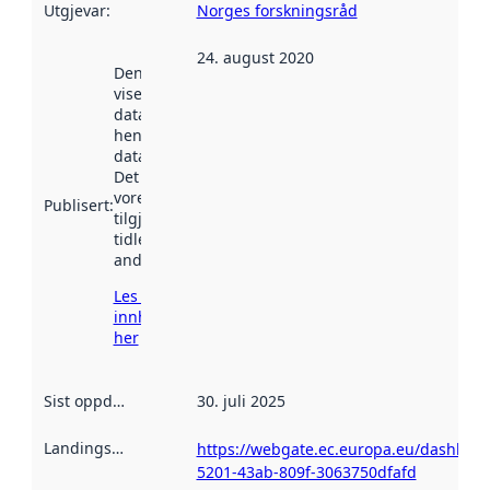
Utgjevar
:
Norges forskningsråd
24. august 2020
Denne datoen
viser når
datasettet vart
henta inn av
data.norge.no.
Det kan ha
vore
Publisert
:
tilgjengeleg
tidlegare
andre stader.
Les meir om
innhenting
her
Sist oppdatert
:
30. juli 2025
Landingsside
:
https://webgate.ec.europa.eu/dashboa
5201-43ab-809f-3063750dfafd