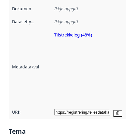
Dokumentasjon
:
Ikkje oppgitt
Datasettype
:
Ikkje oppgitt
Tilstrekkeleg (48%)
Metadatakvalitet
er ein indikator
på kor godt
datasettene er
beskrive ved
Metadatakvalitet
:
hjelp av
metadata.
Les meir om
metadatakvalitet
her
URI:
Kopier
Tema