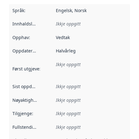
Språk
:
Engelsk, Norsk
Innhaldsleverandørar
Ikkje oppgitt
:
Opphav
:
Vedtak
Oppdateringsfrekvens
Halvårleg
:
Ikkje oppgitt
Først utgjeve
:
Denne datoen seier når dataa i dette datasettet 
Sist oppdatert
:
Ikkje oppgitt
Nøyaktigheit
:
Ikkje oppgitt
Tilgjenge
:
Ikkje oppgitt
Fullstendigheit
:
Ikkje oppgitt