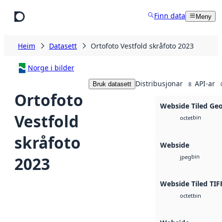
Hopp til hovudinnhald
Finn data
Meny
Heim
Datasett
Ortofoto Vestfold skråfoto 2023
Norge i bilder
Distribusjonar
API-ar
Bruk datasett
8
Ortofoto
Webside Tiled Ge
Vestfold
bin
octet
skråfoto
Webside
bin
2023
jpeg
Webside Tiled TIF
bin
octet