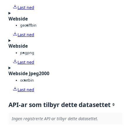
Last ned
Webside
geotiff
bin
Last ned
Webside
png
png
Last ned
Webside Jpeg2000
octet
bin
Last ned
API-ar som tilbyr dette datasettet
0
Ingen registrerte API-ar tilbyr dette datasettet.