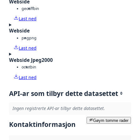
Webside
geotiff
bin
Last ned
Webside
png
png
Last ned
Webside Jpeg2000
octet
bin
Last ned
API-ar som tilbyr dette datasettet
0
Ingen registrerte API-ar tilbyr dette datasettet.
Gøym tomme rader
Kontaktinformasjon