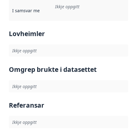
Ikkje oppgitt
I samsvar med
:
Referanse til ei implementeringsregel eller an
Lovheimler
Ikkje oppgitt
Omgrep brukte i datasettet
Ikkje oppgitt
Referansar
Ikkje oppgitt