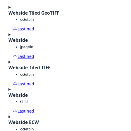
Webside Tiled GeoTIFF
octet
bin
Last ned
Webside
jpeg
bin
Last ned
Webside Tiled TIFF
octet
bin
Last ned
Webside
tiff
tif
Last ned
Webside ECW
octet
bin