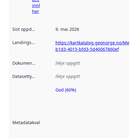
innhenting
her
Sist oppdatert
:
9. mai 2026
Landingsside
:
https://kartkatalog.geonorge.no/Metad
b1d3-4015-bfd3-5d40067860ef
Dokumentasjon
:
Ikkje oppgitt
Datasettype
:
Ikkje oppgitt
God (60%)
Metadatakvalitet
er ein indikator
på kor godt
datasettene er
beskrive ved
Metadatakvalitet
:
hjelp av
metadata.