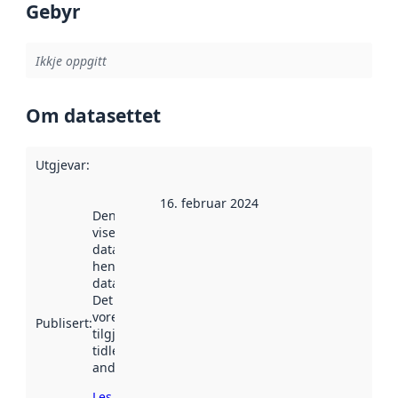
Gebyr
Ikkje oppgitt
Om datasettet
Utgjevar
:
16. februar 2024
Denne datoen
viser når
datasettet vart
henta inn av
data.norge.no.
Det kan ha
vore
Publisert
:
tilgjengeleg
tidlegare
andre stader.
Les meir om