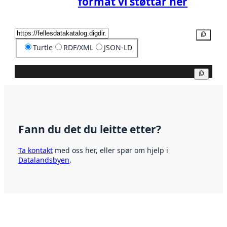
format vi støttar her
Kopier
Turtle
RDF/XML
JSON-LD
Kopier
Fann du det du leitte etter?
Ta kontakt
med oss her, eller spør om hjelp i
Datalandsbyen
.