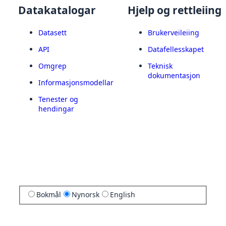
Datakatalogar
Hjelp og rettleiing
Datasett
Brukerveileiing
API
Datafellesskapet
Omgrep
Teknisk
dokumentasjon
Informasjonsmodellar
Tenester og
hendingar
Bokmål
Nynorsk
English