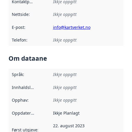
Kontaktpunkt
:
Ikkje oppgitt
Nettside
:
Ikkje oppgitt
E-post
:
info@kartverket.no
Telefon
:
Ikkje oppgitt
Om dataane
Språk
:
Ikkje oppgitt
Innhaldsleverandørar
Ikkje oppgitt
:
Opphav
:
Ikkje oppgitt
Oppdateringsfrekvens
Ikkje Planlagt
:
22. august 2023
Først utgjeve
:
Denne datoen seier når dataa i dette datasettet 