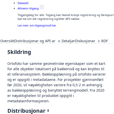
Datasett
Allmenn tilgang
Tilgjengeleg for alle. Tilgang kan likevel krevje registrering og førespu
kan be om slik registrering og/eller API-nøklar.
Les meir om tilgangsnivå her
Oversikt
Distribusjonar og API-ar
Detaljar
Diskusjonar
RDF
8
0
Skildring
Ortofoto har samme geometriske egenskaper som et kart
for alle objekter lokalisert på bakkenivå og kan knyttes til
et referansesystem. Bakkeoppløsning på ortofoto varierer
og er oppgitt i metadataene. For prosjekter gjennomført
før 2020, vil nøyaktigheten variere fra 0,5-2 m avhengig
av bakkeoppløsning og benyttet terrengmodell. Fra 2020
er nøyaktigheten til produktet oppgitt i
metadatainformasjonen.
Distribusjonar
8