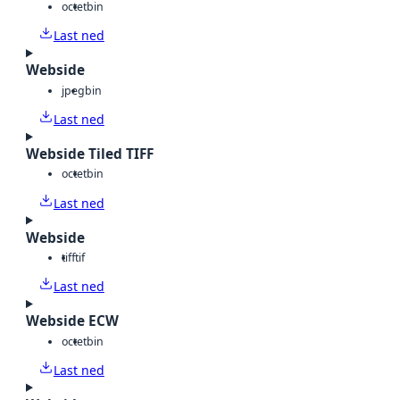
octet
bin
Last ned
Webside
jpeg
bin
Last ned
Webside Tiled TIFF
octet
bin
Last ned
Webside
tiff
tif
Last ned
Webside ECW
octet
bin
Last ned