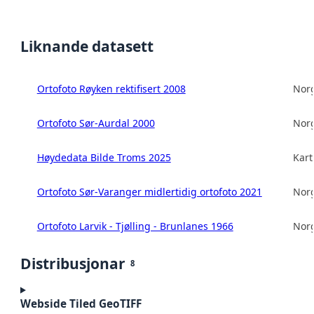
Liknande datasett
Ortofoto Røyken rektifisert 2008
Norg
Ortofoto Sør-Aurdal 2000
Norg
Høydedata Bilde Troms 2025
Kart
Ortofoto Sør-Varanger midlertidig ortofoto 2021
Norg
Ortofoto Larvik - Tjølling - Brunlanes 1966
Norg
Distribusjonar
8
Webside Tiled GeoTIFF