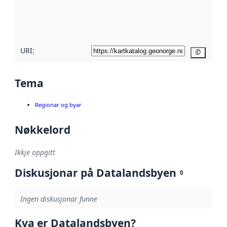
Les meir om
metadatakvalitet
her
URI:
Kopier
Tema
Regionar og byar
Nøkkelord
Ikkje oppgitt
Diskusjonar på Datalandsbyen
0
Ingen diskusjonar funne
Kva er Datalandsbyen?