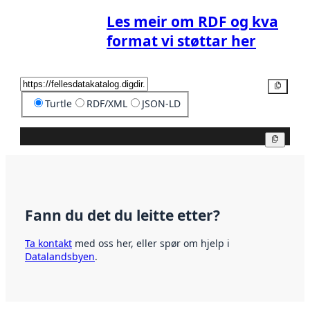
Les meir om RDF og kva
format vi støttar her
Kopier
Turtle
RDF/XML
JSON-LD
Kopier
Fann du det du leitte etter?
Ta kontakt
med oss her, eller spør om hjelp i
Datalandsbyen
.