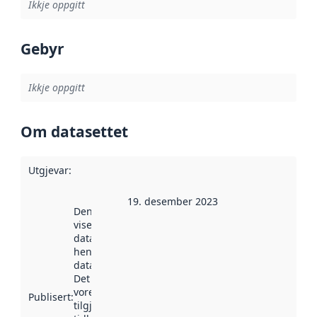
Ikkje oppgitt
Gebyr
Ikkje oppgitt
Om datasettet
Utgjevar
:
19. desember 2023
Denne datoen
viser når
datasettet vart
henta inn av
data.norge.no.
Det kan ha
vore
Publisert
:
tilgjengeleg