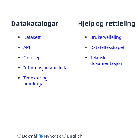
Datakatalogar
Hjelp og rettleiing
Datasett
Brukerveileiing
API
Datafellesskapet
Omgrep
Teknisk
dokumentasjon
Informasjonsmodellar
Tenester og
hendingar
Bokmål
Nynorsk
English