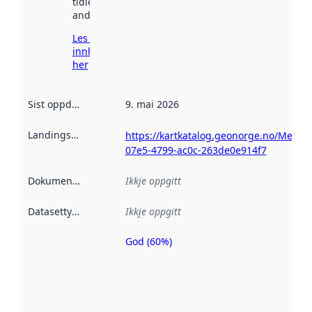
tidlegare
andre stader.
Les meir om
innhenting
her
Sist oppdatert
:
9. mai 2026
Landingsside
:
https://kartkatalog.geonorge.no/Metad
07e5-4799-ac0c-263de0e914f7
Dokumentasjon
:
Ikkje oppgitt
Datasettype
:
Ikkje oppgitt
God (60%)
Metadatakvalitet
er ein indikator
på kor godt
datasettene er
beskrive ved