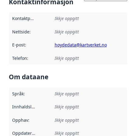
Kontaktinformasjon
Kontaktpunkt
:
Ikkje oppgitt
Nettside
:
Ikkje oppgitt
E-post
:
hoydedata@kartverket.no
Telefon
:
Ikkje oppgitt
Om dataane
Språk
:
Ikkje oppgitt
Innhaldsleverandørar
Ikkje oppgitt
:
Opphav
:
Ikkje oppgitt
Oppdateringsfrekvens
Ikkje oppgitt
: