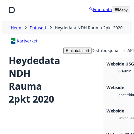
Hopp til hovudinnhald
Finn data
Meny
Heim
Datasett
Høydedata NDH Rauma 2pkt 2020
Kartverket
Distribusjonar
API
Bruk datasett
5
Høydedata
Webside US
NDH
bin
octet
Rauma
Webside
bin
2pkt 2020
geotiff
Webside
vnd.las
laz