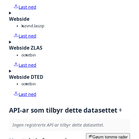
Last ned
Webside
laz
vnd.laszip
Last ned
Webside ZLAS
octet
bin
Last ned
Webside DTED
octet
bin
Last ned
API-ar som tilbyr dette datasettet
0
Ingen registrerte API-ar tilbyr dette datasettet.
Gøym tomme rader