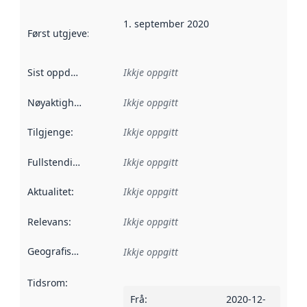
1. september 2020
Først utgjeve
:
Denne datoen seier når dataa i dette datasettet 
Sist oppdatert
:
Ikkje oppgitt
Nøyaktigheit
:
Ikkje oppgitt
Tilgjenge
:
Ikkje oppgitt
Fullstendigheit
:
Ikkje oppgitt
Aktualitet
:
Ikkje oppgitt
Relevans
:
Ikkje oppgitt
Geografisk område
:
Ikkje oppgitt
Tidsrom
:
Frå
:
2020-12-