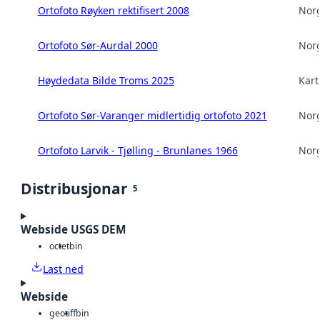
Ortofoto Røyken rektifisert 2008
Norg
Ortofoto Sør-Aurdal 2000
Norg
Høydedata Bilde Troms 2025
Kart
Ortofoto Sør-Varanger midlertidig ortofoto 2021
Norg
Ortofoto Larvik - Tjølling - Brunlanes 1966
Norg
Distribusjonar
5
Webside USGS DEM
octet
bin
Last ned
Webside
geotiff
bin