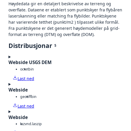
Høydedata gir en detaljert beskrivelse av terreng og
overflate. Dataene er etablert som punktskyer fra flybåren
laserskanning eller matching fra flybilder. Punktskyene
har varierende tetthet (punkt/m2 ) tilpasset ulike formål.
Fra punktskyene er det generert høydemodeller på grid-
format av terreng (DTM) og overflate (DOM).
Distribusjonar
5
Webside USGS DEM
octet
bin
Last ned
Webside
geotiff
bin
Last ned
Webside
laz
vnd.laszip