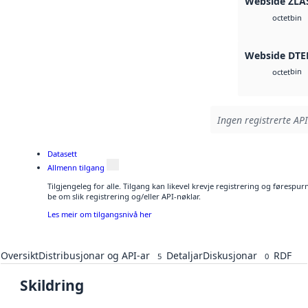
Webside ZLA
bin
octet
Webside DTE
bin
octet
Ingen registrerte API
Datasett
Allmenn tilgang
Tilgjengeleg for alle. Tilgang kan likevel krevje registrering og førespu
be om slik registrering og/eller API-nøklar.
Les meir om tilgangsnivå her
Oversikt
Distribusjonar og API-ar
Detaljar
Diskusjonar
RDF
5
0
Skildring