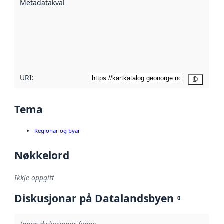
Metadatakvalitet
:
hjelp av
metadata.
Les meir om
metadatakvalitet
her
URI:
Kopier
Tema
Regionar og byar
Nøkkelord
Ikkje oppgitt
Diskusjonar på Datalandsbyen
0