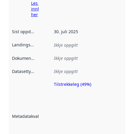
Les meir om
innhenting
her
Sist oppdatert
:
30. juli 2025
Landingsside
:
Ikkje oppgitt
Dokumentasjon
:
Ikkje oppgitt
Datasettype
:
Ikkje oppgitt
Tilstrekkeleg (49%)
Metadatakvalitet
er ein indikator
på kor godt
datasettene er
beskrive ved
Metadatakvalitet
:
hjelp av
metadata.
Les meir om