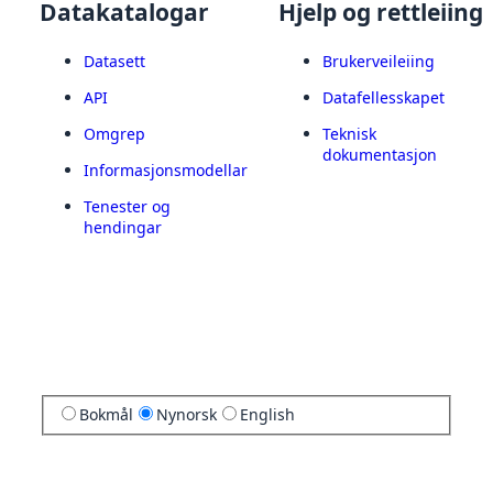
Datakatalogar
Hjelp og rettleiing
Datasett
Brukerveileiing
API
Datafellesskapet
Omgrep
Teknisk
dokumentasjon
Informasjonsmodellar
Tenester og
hendingar
Bokmål
Nynorsk
English