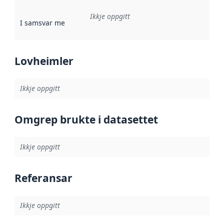
Ikkje oppgitt
I samsvar med
:
Referanse til ei implementeringsregel eller an
Lovheimler
Ikkje oppgitt
Omgrep brukte i datasettet
Ikkje oppgitt
Referansar
Ikkje oppgitt