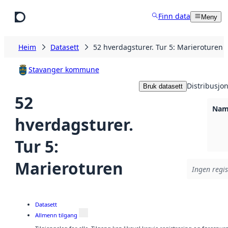
Hopp til hovudinnhald
Finn data
Meny
Heim
Datasett
52 hverdagsturer. Tur 5: Marieroturen
Stavanger kommune
Distribusjo
Bruk datasett
52
Namn
hverdagsturer.
Tur 5:
Marieroturen
Ingen regis
Datasett
Allmenn tilgang