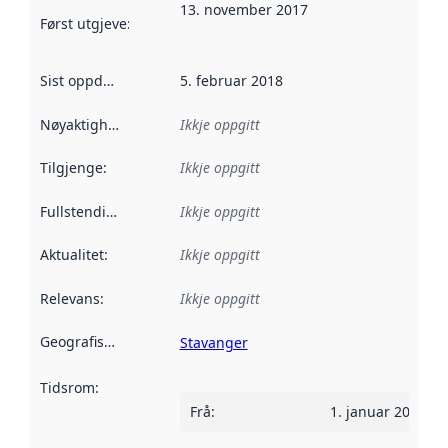
13. november 2017
Først utgjeve
:
Denne datoen seier når dataa i dette datasettet 
Sist oppdatert
:
5. februar 2018
Nøyaktigheit
:
Ikkje oppgitt
Tilgjenge
:
Ikkje oppgitt
Fullstendigheit
:
Ikkje oppgitt
Aktualitet
:
Ikkje oppgitt
Relevans
:
Ikkje oppgitt
Geografisk område
:
Stavanger
Tidsrom
:
Frå
:
1. januar 2017