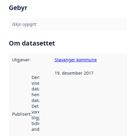
Gebyr
Ikkje oppgitt
Om datasettet
Utgjevar
:
Stavanger kommune
19. desember 2017
Denne datoen
viser når
datasettet vart
henta inn av
data.norge.no.
Det kan ha
vore
Publisert
:
tilgjengeleg
tidlegare
andre stader.