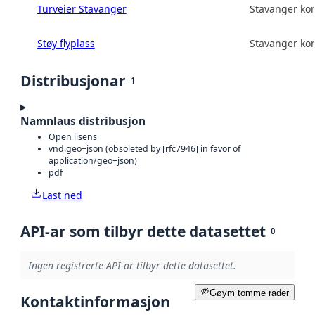
Turveier Stavanger
Stavanger k
Støy flyplass
Stavanger k
Distribusjonar
1
Namnlaus distribusjon
Open lisens
vnd.geo+json (obsoleted by [rfc7946] in favor of
application/geo+json)
pdf
Last ned
API-ar som tilbyr dette datasettet
0
Ingen registrerte API-ar tilbyr dette datasettet.
Gøym tomme rader
Kontaktinformasjon