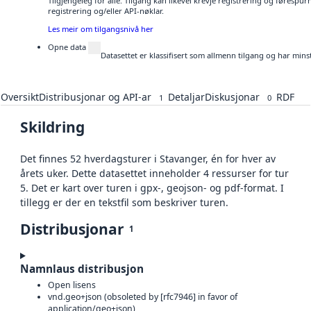
Tilgjengeleg for alle. Tilgang kan likevel krevje registrering og førespu
registrering og/eller API-nøklar.
Les meir om tilgangsnivå her
Opne data
Datasettet er klassifisert som allmenn tilgang og har mins
Oversikt
Distribusjonar og API-ar
Detaljar
Diskusjonar
RDF
1
0
Skildring
Det finnes 52 hverdagsturer i Stavanger, én for hver av
årets uker. Dette datasettet inneholder 4 ressurser for tur
5. Det er kart over turen i gpx-, geojson- og pdf-format. I
tillegg er der en tekstfil som beskriver turen.
Distribusjonar
1
Namnlaus distribusjon
Open lisens
vnd.geo+json (obsoleted by [rfc7946] in favor of
application/geo+json)