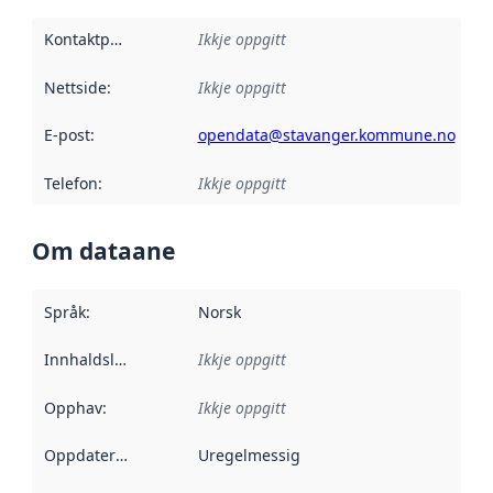
Kontaktpunkt
:
Ikkje oppgitt
Nettside
:
Ikkje oppgitt
E-post
:
opendata@stavanger.kommune.no
Telefon
:
Ikkje oppgitt
Om dataane
Språk
:
Norsk
Innhaldsleverandørar
Ikkje oppgitt
:
Opphav
:
Ikkje oppgitt
Oppdateringsfrekvens
Uregelmessig
: