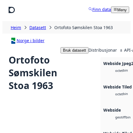
Hopp til hovudinnhald
Finn data
Meny
Heim
Datasett
Ortofoto Sømskilen Stoa 1963
Norge i bilder
Distribusjonar
API-
Bruk datasett
8
Ortofoto
Webside Jpeg
Sømskilen
bin
octet
Stoa 1963
Webside Tiled
bin
octet
Webside
bin
geotiff