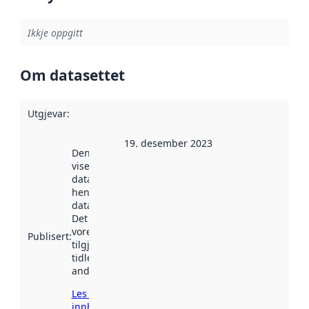
Ikkje oppgitt
Om datasettet
Utgjevar
:
19. desember 2023
Denne datoen
viser når
datasettet vart
henta inn av
data.norge.no.
Det kan ha
vore
Publisert
:
tilgjengeleg
tidlegare
andre stader.
Les meir om
innhenting