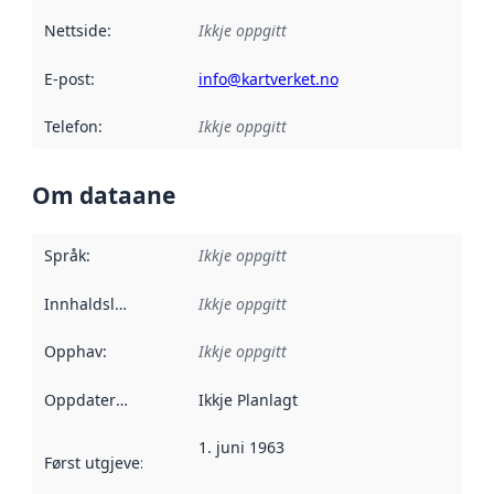
Nettside
:
Ikkje oppgitt
E-post
:
info@kartverket.no
Telefon
:
Ikkje oppgitt
Om dataane
Språk
:
Ikkje oppgitt
Innhaldsleverandørar
Ikkje oppgitt
:
Opphav
:
Ikkje oppgitt
Oppdateringsfrekvens
Ikkje Planlagt
:
1. juni 1963
Først utgjeve
:
Denne datoen seier når dataa i dette datasettet 