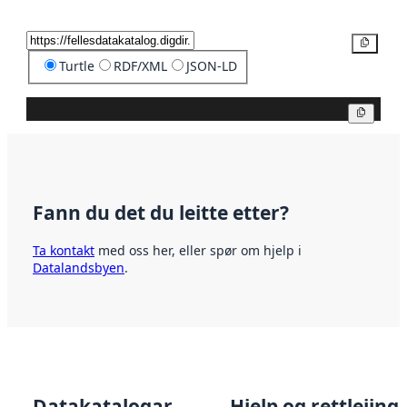
Kopier
Turtle
RDF/XML
JSON-LD
Kopier
Fann du det du leitte etter?
Ta kontakt
med oss her, eller spør om hjelp i
Datalandsbyen
.
Datakatalogar
Hjelp og rettleiing