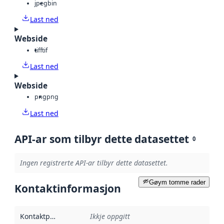
jpeg
bin
Last ned
Webside
tiff
tif
Last ned
Webside
png
png
Last ned
API-ar som tilbyr dette datasettet
0
Ingen registrerte API-ar tilbyr dette datasettet.
Gøym tomme rader
Kontaktinformasjon
Kontaktpunkt
:
Ikkje oppgitt