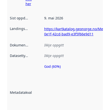
her
Sist oppdatert
:
9. mai 2026
Landingsside
:
https://kartkatalog.geonorge.no/Metad
0e1f-42cd-bad9-e3f5f66e9d11
Dokumentasjon
:
Ikkje oppgitt
Datasettype
:
Ikkje oppgitt
God (60%)
Metadatakvalitet
er ein indikator
på kor godt
datasettene er
beskrive ved
Metadatakvalitet
:
hjelp av
metadata.
Les meir om