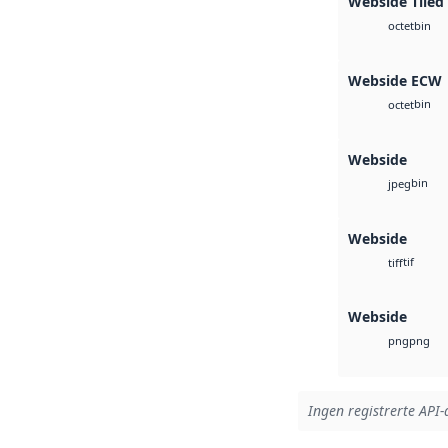
Webside Tiled
bin
octet
Webside ECW
bin
octet
Webside
bin
jpeg
Webside
tif
tiff
Webside
png
png
Ingen registrerte API-a