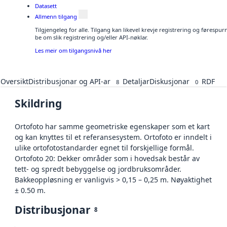
Datasett
Allmenn tilgang
Tilgjengeleg for alle. Tilgang kan likevel krevje registrering og førespu
be om slik registrering og/eller API-nøklar.
Les meir om tilgangsnivå her
Oversikt
Distribusjonar og API-ar
Detaljar
Diskusjonar
RDF
8
0
Skildring
Ortofoto har samme geometriske egenskaper som et kart
og kan knyttes til et referansesystem. Ortofoto er inndelt i
ulike ortofotostandarder egnet til forskjellige formål.
Ortofoto 20: Dekker områder som i hovedsak består av
tett- og spredt bebyggelse og jordbruksområder.
Bakkeoppløsning er vanligvis > 0,15 – 0,25 m. Nøyaktighet
± 0.50 m.
Distribusjonar
8