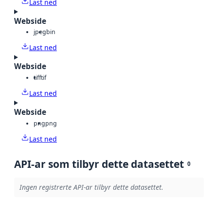
Last ned
Webside
jpeg
bin
Last ned
Webside
tiff
tif
Last ned
Webside
png
png
Last ned
API-ar som tilbyr dette datasettet
0
Ingen registrerte API-ar tilbyr dette datasettet.