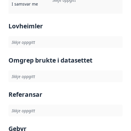
Ikkje oppgitt
I samsvar med
:
Referanse til ei implementeringsregel eller an
Lovheimler
Ikkje oppgitt
Omgrep brukte i datasettet
Ikkje oppgitt
Referansar
Ikkje oppgitt
Gebyr