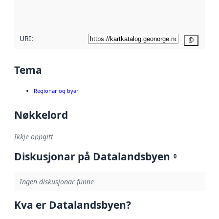
metadatakvalitet
her
URI:
Kopier
Tema
Regionar og byar
Nøkkelord
Ikkje oppgitt
Diskusjonar på Datalandsbyen
0
Ingen diskusjonar funne
Kva er Datalandsbyen?