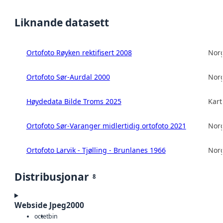
Liknande datasett
Ortofoto Røyken rektifisert 2008
Norg
Ortofoto Sør-Aurdal 2000
Norg
Høydedata Bilde Troms 2025
Kart
Ortofoto Sør-Varanger midlertidig ortofoto 2021
Norg
Ortofoto Larvik - Tjølling - Brunlanes 1966
Norg
Distribusjonar
8
Webside Jpeg2000
octet
bin