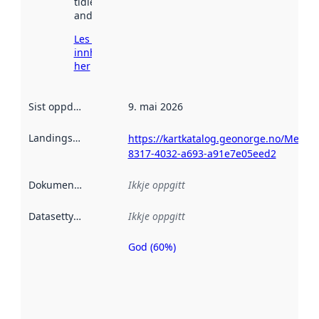
tidlegare
andre stader.
Les meir om
innhenting
her
Sist oppdatert
:
9. mai 2026
Landingsside
:
https://kartkatalog.geonorge.no/Metad
8317-4032-a693-a91e7e05eed2
Dokumentasjon
:
Ikkje oppgitt
Datasettype
:
Ikkje oppgitt
God (60%)
Metadatakvalitet
er ein indikator
på kor godt
datasettene er
beskrive ved