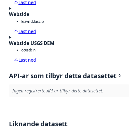
Last ned
Webside
laz
vnd.laszip
Last ned
Webside USGS DEM
octet
bin
Last ned
API-ar som tilbyr dette datasettet
0
Ingen registrerte API-ar tilbyr dette datasettet.
Liknande datasett