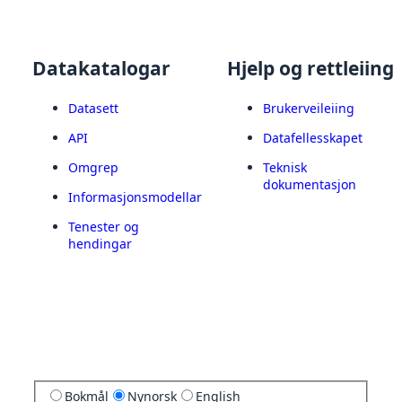
Datakatalogar
Hjelp og rettleiing
Datasett
Brukerveileiing
API
Datafellesskapet
Omgrep
Teknisk
dokumentasjon
Informasjonsmodellar
Tenester og
hendingar
Bokmål
Nynorsk
English