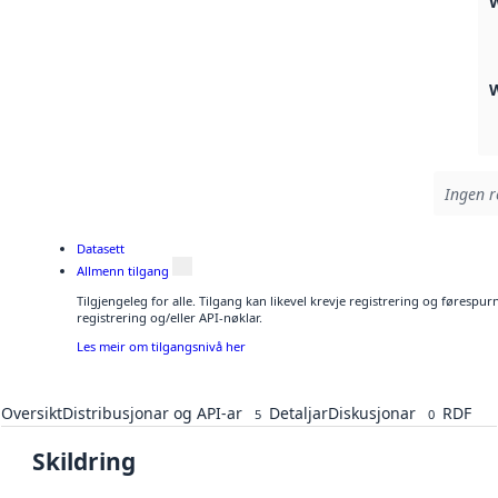
Ingen r
Datasett
Allmenn tilgang
Tilgjengeleg for alle. Tilgang kan likevel krevje registrering og førespu
registrering og/eller API-nøklar.
Les meir om tilgangsnivå her
Oversikt
Distribusjonar og API-ar
Detaljar
Diskusjonar
RDF
5
0
Skildring