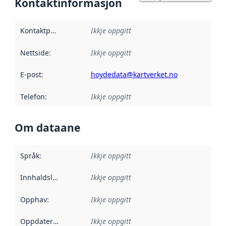
Kontaktinformasjon
Kontaktpunkt
:
Ikkje oppgitt
Nettside
:
Ikkje oppgitt
E-post
:
hoydedata@kartverket.no
Telefon
:
Ikkje oppgitt
Om dataane
Språk
:
Ikkje oppgitt
Innhaldsleverandørar
Ikkje oppgitt
:
Opphav
:
Ikkje oppgitt
Oppdateringsfrekvens
Ikkje oppgitt
: