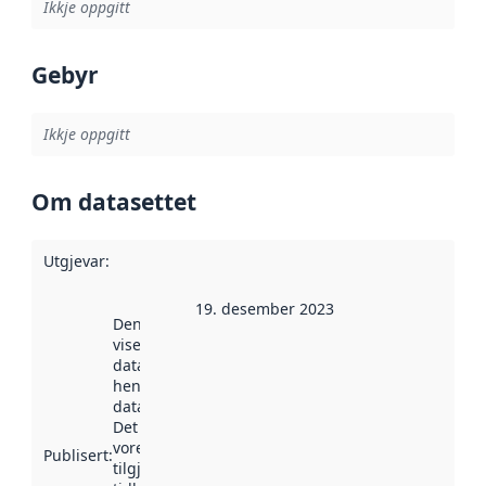
Ikkje oppgitt
Gebyr
Ikkje oppgitt
Om datasettet
Utgjevar
:
19. desember 2023
Denne datoen
viser når
datasettet vart
henta inn av
data.norge.no.
Det kan ha
vore
Publisert
:
tilgjengeleg