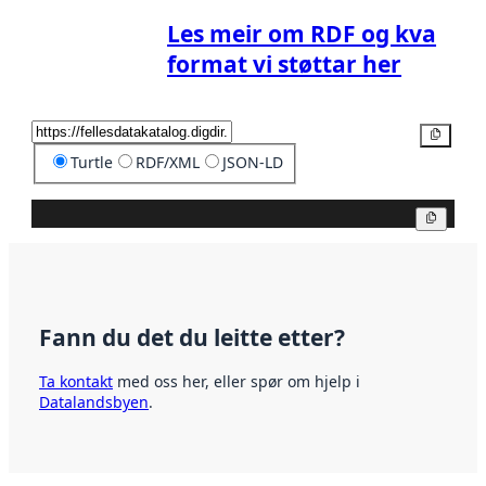
Les meir om RDF og kva
format vi støttar her
Kopier
Turtle
RDF/XML
JSON-LD
Kopier
Fann du det du leitte etter?
Ta kontakt
med oss her, eller spør om hjelp i
Datalandsbyen
.