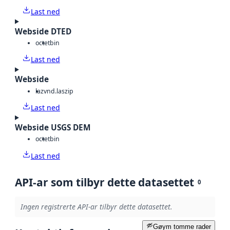
Last ned
Webside DTED
octet
bin
Last ned
Webside
laz
vnd.laszip
Last ned
Webside USGS DEM
octet
bin
Last ned
API-ar som tilbyr dette datasettet
0
Ingen registrerte API-ar tilbyr dette datasettet.
Gøym tomme rader