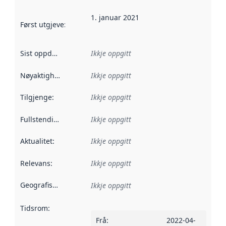
1. januar 2021
Først utgjeve
:
Denne datoen seier når dataa i dette datasettet 
Sist oppdatert
:
Ikkje oppgitt
Nøyaktigheit
:
Ikkje oppgitt
Tilgjenge
:
Ikkje oppgitt
Fullstendigheit
:
Ikkje oppgitt
Aktualitet
:
Ikkje oppgitt
Relevans
:
Ikkje oppgitt
Geografisk område
:
Ikkje oppgitt
Tidsrom
:
Frå
:
2022-04-