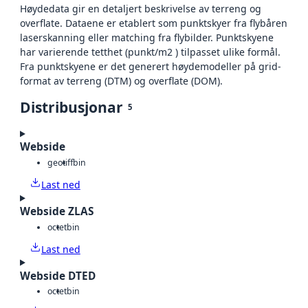
Høydedata gir en detaljert beskrivelse av terreng og
overflate. Dataene er etablert som punktskyer fra flybåren
laserskanning eller matching fra flybilder. Punktskyene
har varierende tetthet (punkt/m2 ) tilpasset ulike formål.
Fra punktskyene er det generert høydemodeller på grid-
format av terreng (DTM) og overflate (DOM).
Distribusjonar
5
Webside
geotiff
bin
Last ned
Webside ZLAS
octet
bin
Last ned
Webside DTED
octet
bin