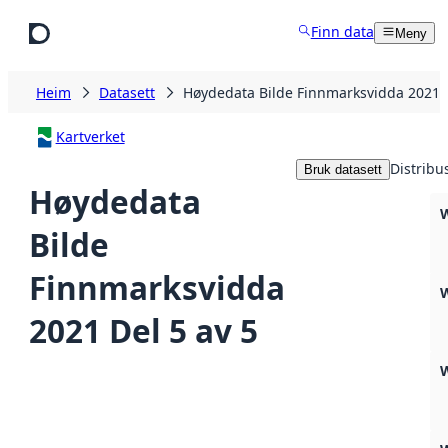
Hopp til hovudinnhald
Finn data
Meny
Heim
Datasett
Høydedata Bilde Finnmarksvidda 2021 D
Kartverket
Distribu
Bruk datasett
Høydedata
Bilde
Finnmarksvidda
2021 Del 5 av 5