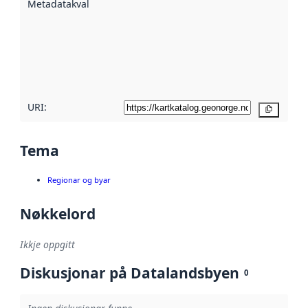
Metadatakvalitet
:
hjelp av
metadata.
Les meir om
metadatakvalitet
her
URI:
Kopier
Tema
Regionar og byar
Nøkkelord
Ikkje oppgitt
Diskusjonar på Datalandsbyen
0