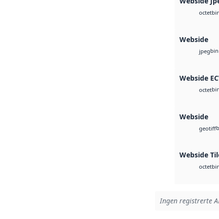
Webside Jp
bi
octet
Webside
bin
jpeg
Webside E
bi
octet
Webside
b
geotiff
Webside Ti
bi
octet
Ingen registrerte AP