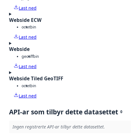
Last ned
Webside ECW
octet
bin
Last ned
Webside
geotiff
bin
Last ned
Webside Tiled GeoTIFF
octet
bin
Last ned
API-ar som tilbyr dette datasettet
0
Ingen registrerte API-ar tilbyr dette datasettet.