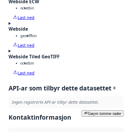
Webside ECW
octet
bin
Last ned
Webside
geotiff
bin
Last ned
Webside Tiled GeoTIFF
octet
bin
Last ned
API-ar som tilbyr dette datasettet
0
Ingen registrerte API-ar tilbyr dette datasettet.
Gøym tomme rader
Kontaktinformasjon