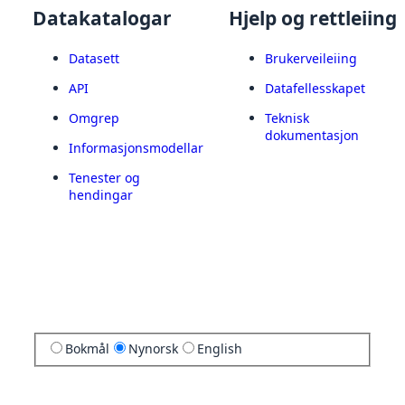
Datakatalogar
Hjelp og rettleiing
Datasett
Brukerveileiing
API
Datafellesskapet
Omgrep
Teknisk
dokumentasjon
Informasjonsmodellar
Tenester og
hendingar
Bokmål
Nynorsk
English