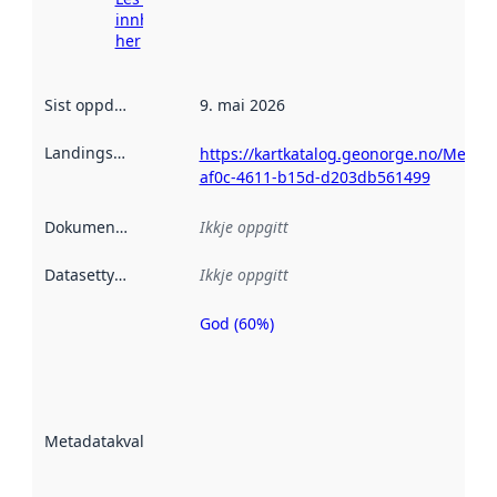
innhenting
her
Sist oppdatert
:
9. mai 2026
Landingsside
:
https://kartkatalog.geonorge.no/Metad
af0c-4611-b15d-d203db561499
Dokumentasjon
:
Ikkje oppgitt
Datasettype
:
Ikkje oppgitt
God (60%)
Metadatakvalitet
er ein indikator
på kor godt
datasettene er
beskrive ved
Metadatakvalitet
:
hjelp av
metadata.