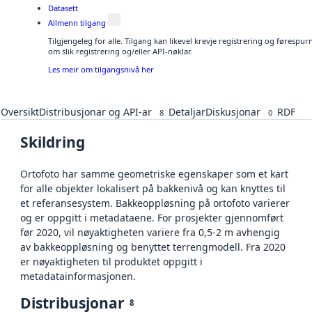
Datasett
Allmenn tilgang
Tilgjengeleg for alle. Tilgang kan likevel krevje registrering og føresp
om slik registrering og/eller API-nøklar.
Les meir om tilgangsnivå her
Oversikt
Distribusjonar og API-ar
Detaljar
Diskusjonar
RDF
8
0
Skildring
Ortofoto har samme geometriske egenskaper som et kart
for alle objekter lokalisert på bakkenivå og kan knyttes til
et referansesystem. Bakkeoppløsning på ortofoto varierer
og er oppgitt i metadataene. For prosjekter gjennomført
før 2020, vil nøyaktigheten variere fra 0,5-2 m avhengig
av bakkeoppløsning og benyttet terrengmodell. Fra 2020
er nøyaktigheten til produktet oppgitt i
metadatainformasjonen.
Distribusjonar
8