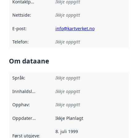
Kontaktpunkt
:
Ikkje oppgitt
Nettside
:
Ikkje oppgitt
E-post
:
info@kartverket.no
Telefon
:
Ikkje oppgitt
Om dataane
Språk
:
Ikkje oppgitt
Innhaldsleverandørar
Ikkje oppgitt
:
Opphav
:
Ikkje oppgitt
Oppdateringsfrekvens
Ikkje Planlagt
:
8. juli 1999
Først utgjeve
:
Denne datoen seier når dataa i dette datasettet 