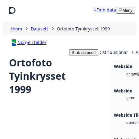
Hopp til hovudinnhald
Finn data
Meny
Heim
Datasett
Ortofoto Tyinkrysset 1999
Norge i bilder
Distribusjonar
A
Bruk datasett
8
Ortofoto
Webside
Tyinkrysset
pn
png
1999
Webside
tif
tiff
Webside Til
bi
octet