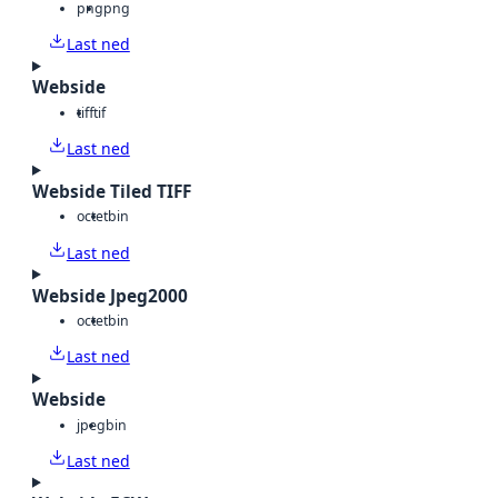
png
png
Last ned
Webside
tiff
tif
Last ned
Webside Tiled TIFF
octet
bin
Last ned
Webside Jpeg2000
octet
bin
Last ned
Webside
jpeg
bin
Last ned