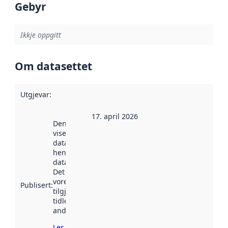
Gebyr
Ikkje oppgitt
Om datasettet
Utgjevar
:
17. april 2026
Denne datoen
viser når
datasettet vart
henta inn av
data.norge.no.
Det kan ha
vore
Publisert
:
tilgjengeleg
tidlegare
andre stader.
Les meir om