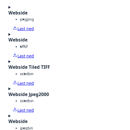
Webside
png
png
Last ned
Webside
tiff
tif
Last ned
Webside Tiled TIFF
octet
bin
Last ned
Webside Jpeg2000
octet
bin
Last ned
Webside
jpeg
bin