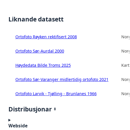
Liknande datasett
Ortofoto Røyken rektifisert 2008
Norg
Ortofoto Sør-Aurdal 2000
Norg
Høydedata Bilde Troms 2025
Kart
Ortofoto Sør-Varanger midlertidig ortofoto 2021
Norg
Ortofoto Larvik - Tjølling - Brunlanes 1966
Norg
Distribusjonar
8
Webside