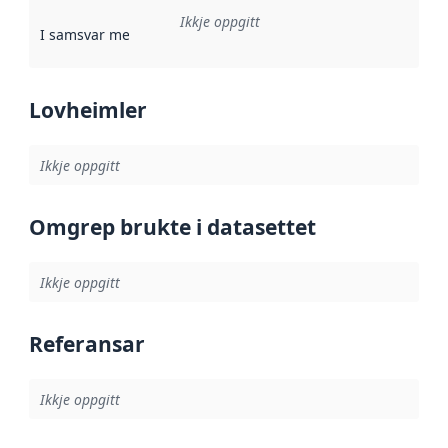
Ikkje oppgitt
I samsvar med
:
Referanse til ei implementeringsregel eller an
Lovheimler
Ikkje oppgitt
Omgrep brukte i datasettet
Ikkje oppgitt
Referansar
Ikkje oppgitt