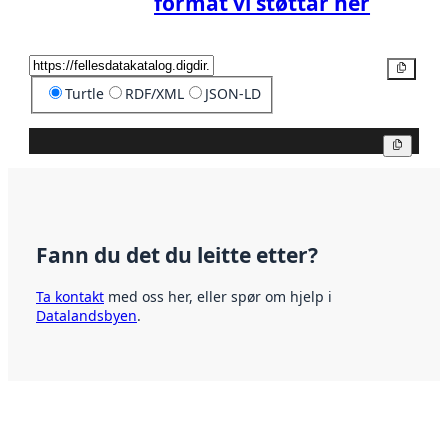
format vi støttar her
Kopier
Turtle
RDF/XML
JSON-LD
Kopier
Fann du det du leitte etter?
Ta kontakt
med oss her, eller spør om hjelp i
Datalandsbyen
.