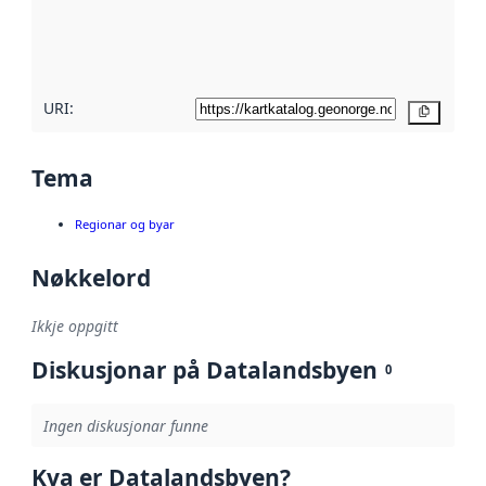
Les meir om
metadatakvalitet
her
URI:
Kopier
Tema
Regionar og byar
Nøkkelord
Ikkje oppgitt
Diskusjonar på Datalandsbyen
0
Ingen diskusjonar funne
Kva er Datalandsbyen?