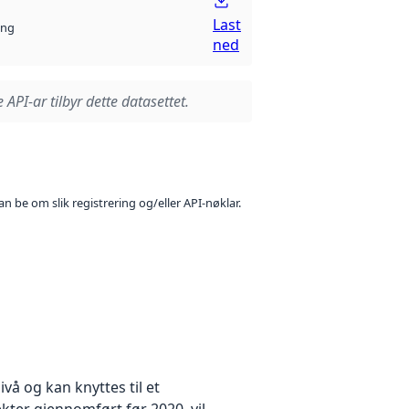
Last
ng
ned
 API-ar tilbyr dette datasettet.
n be om slik registrering og/eller API-nøklar.
å og kan knyttes til et
kter gjennomført før 2020, vil