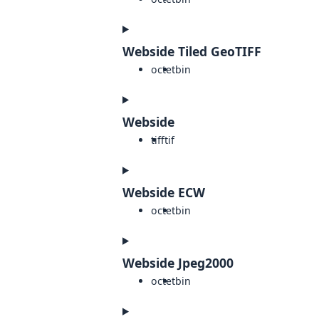
Webside Tiled GeoTIFF
octet
bin
Webside
tiff
tif
Webside ECW
octet
bin
Webside Jpeg2000
octet
bin