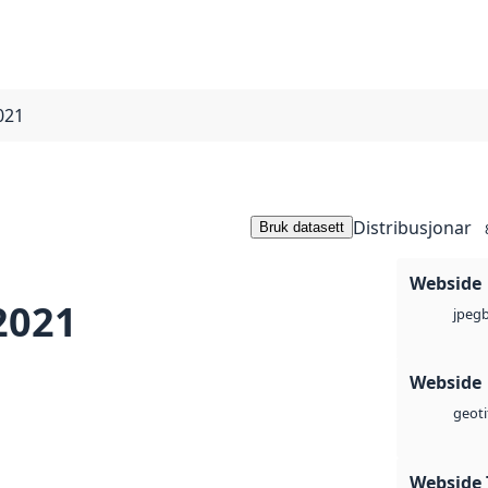
021
Distribusjonar
Bruk datasett
Webside
2021
jpeg
Webside
geoti
Webside 