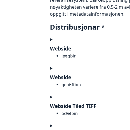
nøyaktigheten variere fra 0,5-2 m a
oppgitt i metadatainformasjonen.
Distribusjonar
8
Webside
jpeg
bin
Webside
geotiff
bin
Webside Tiled TIFF
octet
bin