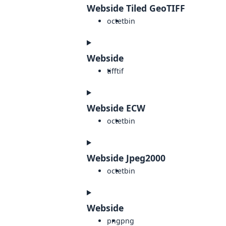
Webside Tiled GeoTIFF
octet
bin
Webside
tiff
tif
Webside ECW
octet
bin
Webside Jpeg2000
octet
bin
Webside
png
png