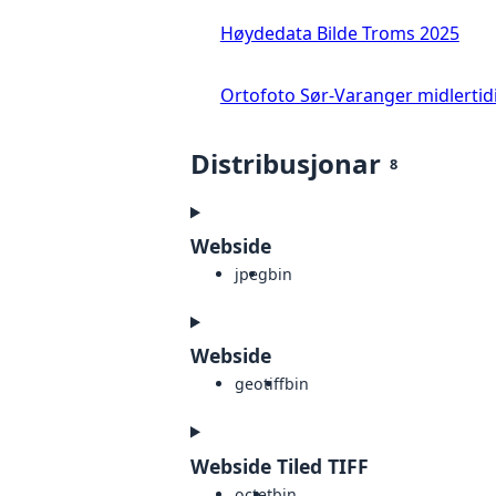
Høydedata Bilde Troms 2025
Ortofoto Sør-Varanger midlertid
Distribusjonar
8
Webside
jpeg
bin
Webside
geotiff
bin
Webside Tiled TIFF
octet
bin