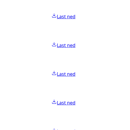
Last ned
Last ned
Last ned
Last ned