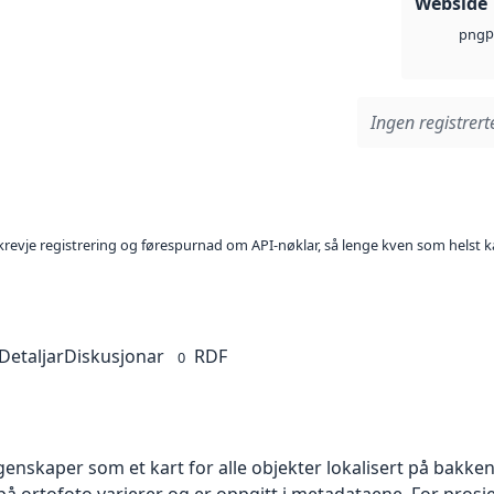
Webside
p
png
Ingen registrerte
l krevje registrering og førespurnad om API-nøklar, så lenge kven som helst ka
Detaljar
Diskusjonar
RDF
0
skaper som et kart for alle objekter lokalisert på bakkeniv
 ortofoto varierer og er oppgitt i metadataene. For prosje