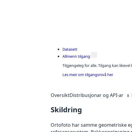
Datasett
Allmenn tilgang
Tilgjengeleg for alle. Tilgang kan likeve
Les meir om tilgangsnivå her
Oversikt
Distribusjonar og API-ar
8
Skildring
Ortofoto har samme geometriske egen
referansesystem. Bakkeoppløsning på