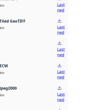
Last
bin
ned
Tiled GeoTIFF
Last
bin
ned
Last
ned
 ECW
Last
bin
ned
Jpeg2000
Last
bin
ned