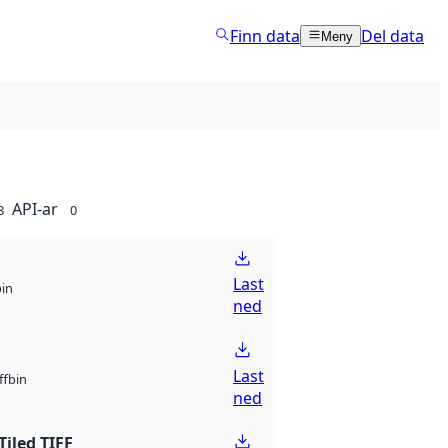
Finn data
Del data
Meny
API-ar
8
0
Last
bin
ned
Last
bin
ff
ned
Tiled TIFF