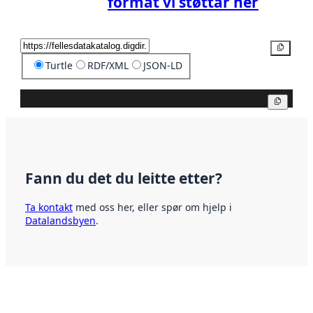
format vi støttar her
Kopier
Turtle
RDF/XML
JSON-LD
Kopier
Fann du det du leitte etter?
Ta kontakt
med oss her, eller spør om hjelp i
Datalandsbyen
.