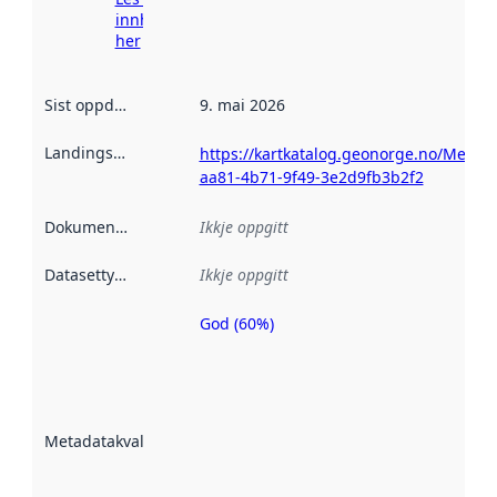
innhenting
her
Sist oppdatert
:
9. mai 2026
Landingsside
:
https://kartkatalog.geonorge.no/Metad
aa81-4b71-9f49-3e2d9fb3b2f2
Dokumentasjon
:
Ikkje oppgitt
Datasettype
:
Ikkje oppgitt
God (60%)
Metadatakvalitet
er ein indikator
på kor godt
datasettene er
beskrive ved
Metadatakvalitet
:
hjelp av
metadata.