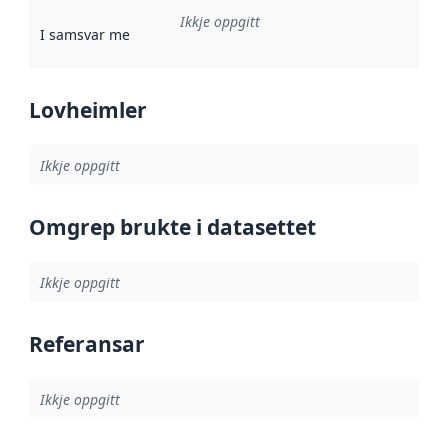
Ikkje oppgitt
I samsvar med
:
Referanse til ei implementeringsregel eller an
Lovheimler
Ikkje oppgitt
Omgrep brukte i datasettet
Ikkje oppgitt
Referansar
Ikkje oppgitt