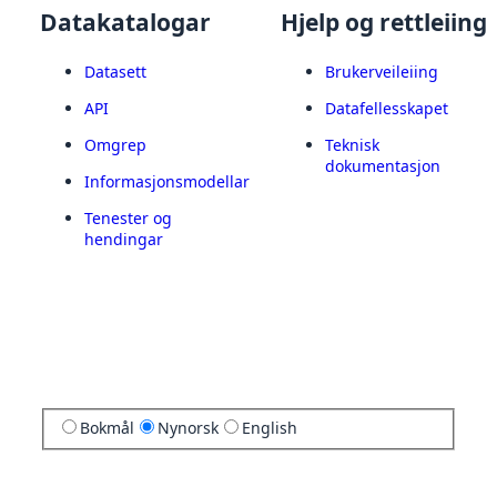
Datakatalogar
Hjelp og rettleiing
Datasett
Brukerveileiing
API
Datafellesskapet
Omgrep
Teknisk
dokumentasjon
Informasjonsmodellar
Tenester og
hendingar
Bokmål
Nynorsk
English