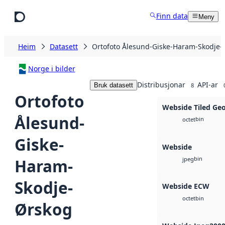
Hopp til hovudinnhald
Finn data
Meny
Heim
Datasett
Ortofoto Ålesund-Giske-Haram-Skodje-
Norge i bilder
Distribusjonar
API-ar
Bruk datasett
8
Ortofoto
Webside Tiled Ge
Ålesund-
bin
octet
Giske-
Webside
bin
Haram-
jpeg
Skodje-
Webside ECW
bin
octet
Ørskog