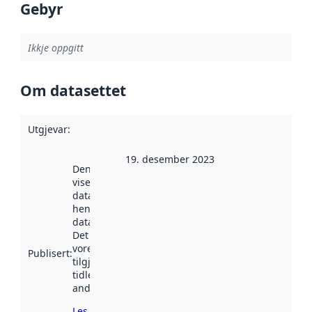
Gebyr
Ikkje oppgitt
Om datasettet
Utgjevar
:
19. desember 2023
Denne datoen
viser når
datasettet vart
henta inn av
data.norge.no.
Det kan ha
vore
Publisert
:
tilgjengeleg
tidlegare
andre stader.
Les meir om