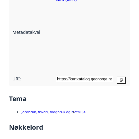
Metadatakvalitet
er ein indikator
på kor godt
datasettene er
beskrive ved
Metadatakvalitet
:
hjelp av
metadata.
Les meir om
metadatakvalitet
her
URI:
Kopier
Tema
Jordbruk, fiskeri, skogbruk og mat
Miljø
Nøkkelord