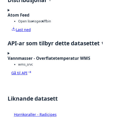
Distribusjonar
Atom Feed
Open lisens
geotiff
bin
Last ned
API-ar som tilbyr dette datasettet
1
Vannmasser - Overflatetemperatur WMS
wms_srvc
Gå til API
Liknande datasett
Hornkoraller - Radicipes