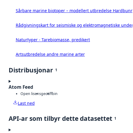
Sårbare marine biotoper – modellert utbredelse Hardbunn
Rådgivningskart for seismiske og elektromagnetiske under
Naturtyper - Tarebiomasse, predikert
Artsutbredelse andre marine arter
Distribusjonar
1
Atom Feed
Open lisens
geotiff
bin
Last ned
API-ar som tilbyr dette datasettet
1