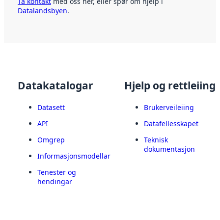
Ta kontakt
med oss her, eller spør om hjelp i
Datalandsbyen
.
Datakatalogar
Hjelp og rettleiing
Datasett
Brukerveileiing
API
Datafellesskapet
Omgrep
Teknisk
dokumentasjon
Informasjonsmodellar
Tenester og
hendingar