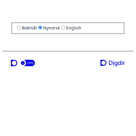
Bokmål
Nynorsk
English
ei teneste frå