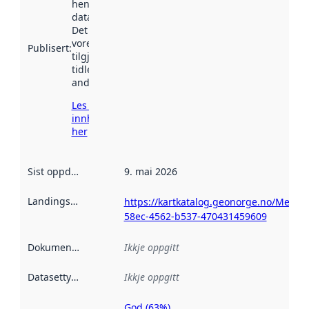
henta inn av
data.norge.no.
Det kan ha
vore
Publisert
:
tilgjengeleg
tidlegare
andre stader.
Les meir om
innhenting
her
Sist oppdatert
:
9. mai 2026
Landingsside
:
https://kartkatalog.geonorge.no/Metad
58ec-4562-b537-470431459609
Dokumentasjon
:
Ikkje oppgitt
Datasettype
:
Ikkje oppgitt
God (63%)