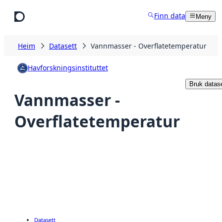
Hopp til hovudinnhald
Finn data
Meny
Heim
Datasett
Vannmasser - Overflatetemperatur
Havforskningsinstituttet
Bruk datase
Vannmasser -
Overflatetemperatur
Datasett