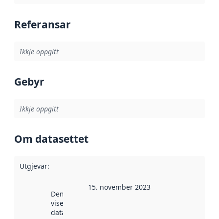
Referansar
Ikkje oppgitt
Gebyr
Ikkje oppgitt
Om datasettet
Utgjevar
:
15. november 2023
Denne datoen
viser når
datasettet vart