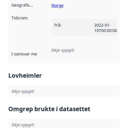
Geografisk område
:
Norge
Tidsrom
:
Frå
:
2022-01-
10T00:00:00Z
Ikkje oppgitt
I samsvar med
:
Referanse til ei implementeringsregel eller an
Lovheimler
Ikkje oppgitt
Omgrep brukte i datasettet
Ikkje oppgitt