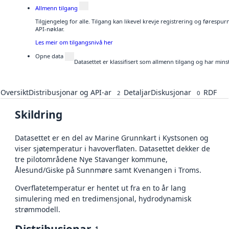
Allmenn tilgang
Tilgjengeleg for alle. Tilgang kan likevel krevje registrering og førespu
API-nøklar.
Les meir om tilgangsnivå her
Opne data
Datasettet er klassifisert som allmenn tilgang og har mins
Oversikt
Distribusjonar og API-ar
Detaljar
Diskusjonar
RDF
2
0
Skildring
Datasettet er en del av Marine Grunnkart i Kystsonen og
viser sjøtemperatur i havoverflaten. Datasettet dekker de
tre pilotområdene Nye Stavanger kommune,
Ålesund/Giske på Sunnmøre samt Kvenangen i Troms.
Overflatetemperatur er hentet ut fra en to år lang
simulering med en tredimensjonal, hydrodynamisk
strømmodell.
1