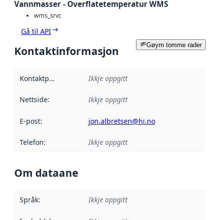
Vannmasser - Overflatetemperatur WMS
wms_srvc
Gå til API
Gøym tomme rader
Kontaktinformasjon
Kontaktpunkt
:
Ikkje oppgitt
Nettside
:
Ikkje oppgitt
E-post
:
jon.albretsen@hi.no
Telefon
:
Ikkje oppgitt
Om dataane
Språk
:
Ikkje oppgitt