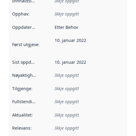
Innhaldsleverandørar
Ikkje oppgitt
:
Opphav
:
Ikkje oppgitt
Oppdateringsfrekvens
Etter Behov
:
10. januar 2022
Først utgjeve
:
Denne datoen seier når dataa i dette datasettet 
Sist oppdatert
:
10. januar 2022
Nøyaktigheit
:
Ikkje oppgitt
Tilgjenge
:
Ikkje oppgitt
Fullstendigheit
:
Ikkje oppgitt
Aktualitet
:
Ikkje oppgitt
Relevans
:
Ikkje oppgitt