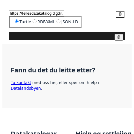
Kopier
Turtle
RDF/XML
JSON-LD
Kopier
Fann du det du leitte etter?
Ta kontakt
med oss her, eller spør om hjelp i
Datalandsbyen
.
Datakatalogar
Hjelp og rettleiing