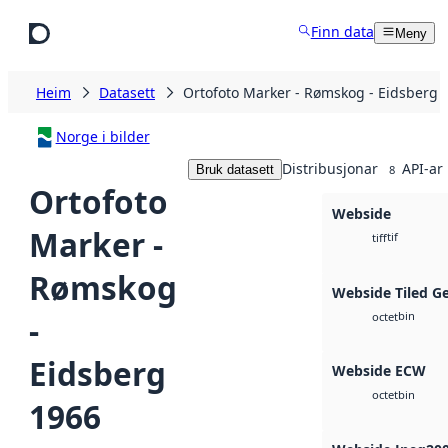
Hopp til hovudinnhald
Finn data
Meny
Heim
Datasett
Ortofoto Marker - Rømskog - Eidsberg 
Norge i bilder
Distribusjonar
API-ar
Bruk datasett
8
Ortofoto
Webside
Marker -
tif
tiff
Rømskog
Webside Tiled G
bin
-
octet
Eidsberg
Webside ECW
bin
octet
1966