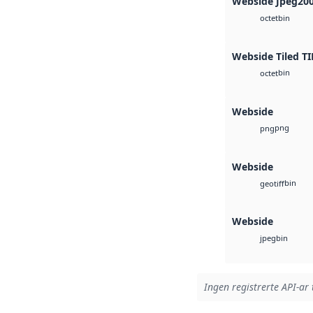
Webside Jpeg20
bin
octet
Webside Tiled TI
bin
octet
Webside
png
png
Webside
bin
geotiff
Webside
bin
jpeg
Ingen registrerte API-ar 