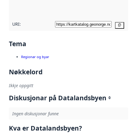
metadatakvalitet
her
URI:
Kopier
Tema
Regionar og byar
Nøkkelord
Ikkje oppgitt
Diskusjonar på Datalandsbyen
0
Ingen diskusjonar funne
Kva er Datalandsbyen?