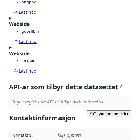
png
png
Last ned
Webside
geotiff
bin
Last ned
Webside
jpeg
bin
Last ned
API-ar som tilbyr dette datasettet
0
Ingen registrerte API-ar tilbyr dette datasettet.
Gøym tomme rader
Kontaktinformasjon
Kontaktpunkt
:
Ikkje oppgitt