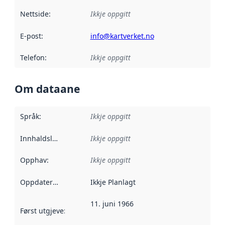
Nettside
:
Ikkje oppgitt
E-post
:
info@kartverket.no
Telefon
:
Ikkje oppgitt
Om dataane
Språk
:
Ikkje oppgitt
Innhaldsleverandørar
Ikkje oppgitt
:
Opphav
:
Ikkje oppgitt
Oppdateringsfrekvens
Ikkje Planlagt
:
11. juni 1966
Først utgjeve
:
Denne datoen seier når dataa i dette datasettet 