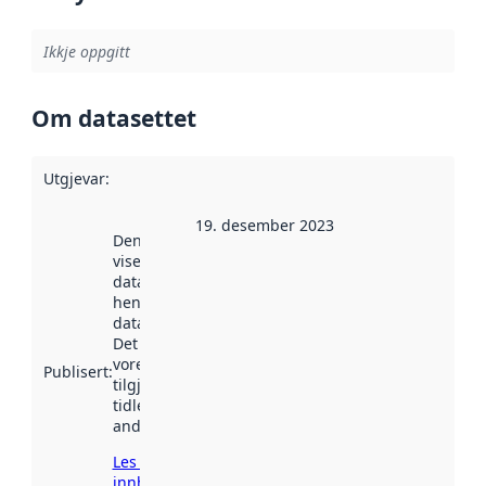
Ikkje oppgitt
Om datasettet
Utgjevar
:
19. desember 2023
Denne datoen
viser når
datasettet vart
henta inn av
data.norge.no.
Det kan ha
vore
Publisert
:
tilgjengeleg
tidlegare
andre stader.
Les meir om
innhenting