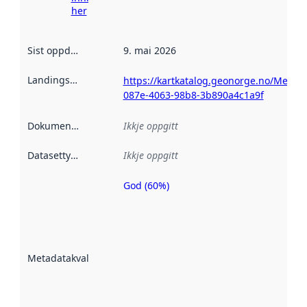
her
Sist oppdatert
:
9. mai 2026
Landingsside
:
https://kartkatalog.geonorge.no/Metad
087e-4063-98b8-3b890a4c1a9f
Dokumentasjon
:
Ikkje oppgitt
Datasettype
:
Ikkje oppgitt
God (60%)
Metadatakvalitet
er ein indikator
på kor godt
datasettene er
beskrive ved
Metadatakvalitet
:
hjelp av
metadata.
Les meir om