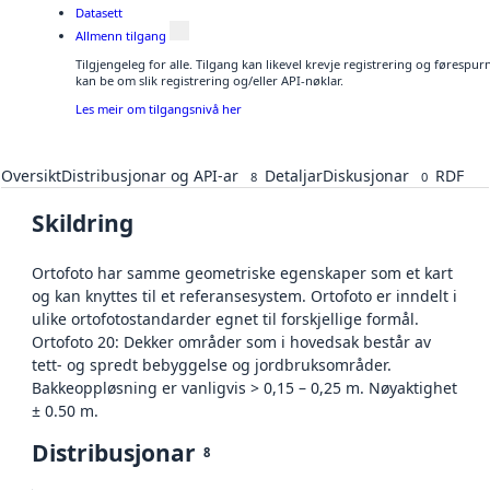
Datasett
Allmenn tilgang
Tilgjengeleg for alle. Tilgang kan likevel krevje registrering og førespu
kan be om slik registrering og/eller API-nøklar.
Les meir om tilgangsnivå her
Oversikt
Distribusjonar og API-ar
Detaljar
Diskusjonar
RDF
8
0
Skildring
Ortofoto har samme geometriske egenskaper som et kart
og kan knyttes til et referansesystem. Ortofoto er inndelt i
ulike ortofotostandarder egnet til forskjellige formål.
Ortofoto 20: Dekker områder som i hovedsak består av
tett- og spredt bebyggelse og jordbruksområder.
Bakkeoppløsning er vanligvis > 0,15 – 0,25 m. Nøyaktighet
± 0.50 m.
Distribusjonar
8