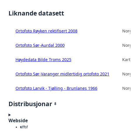
Liknande datasett
Ortofoto Røyken rektifisert 2008
Norg
Ortofoto Sør-Aurdal 2000
Norg
Høydedata Bilde Troms 2025
Kart
Ortofoto Sør-Varanger midlertidig ortofoto 2021
Norg
Ortofoto Larvik - Tjølling - Brunlanes 1966
Norg
Distribusjonar
8
Webside
tiff
tif