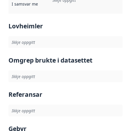
Ikkje oppgitt
I samsvar med
:
Referanse til ei implementeringsregel eller an
Lovheimler
Ikkje oppgitt
Omgrep brukte i datasettet
Ikkje oppgitt
Referansar
Ikkje oppgitt
Gebyr