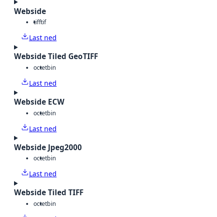
Webside
tiff
tif
Last ned
Webside Tiled GeoTIFF
octet
bin
Last ned
Webside ECW
octet
bin
Last ned
Webside Jpeg2000
octet
bin
Last ned
Webside Tiled TIFF
octet
bin