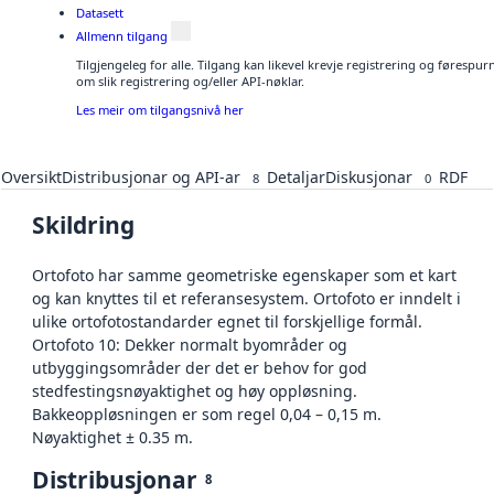
Datasett
Allmenn tilgang
Tilgjengeleg for alle. Tilgang kan likevel krevje registrering og føresp
om slik registrering og/eller API-nøklar.
Les meir om tilgangsnivå her
Oversikt
Distribusjonar og API-ar
Detaljar
Diskusjonar
RDF
8
0
Skildring
Ortofoto har samme geometriske egenskaper som et kart
og kan knyttes til et referansesystem. Ortofoto er inndelt i
ulike ortofotostandarder egnet til forskjellige formål.
Ortofoto 10: Dekker normalt byområder og
utbyggingsområder der det er behov for god
stedfestingsnøyaktighet og høy oppløsning.
Bakkeoppløsningen er som regel 0,04 – 0,15 m.
Nøyaktighet ± 0.35 m.
Distribusjonar
8