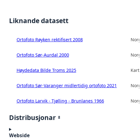
Liknande datasett
Ortofoto Røyken rektifisert 2008
Norg
Ortofoto Sør-Aurdal 2000
Norg
Høydedata Bilde Troms 2025
Kart
Ortofoto Sør-Varanger midlertidig ortofoto 2021
Norg
Ortofoto Larvik - Tjølling - Brunlanes 1966
Norg
Distribusjonar
8
Webside