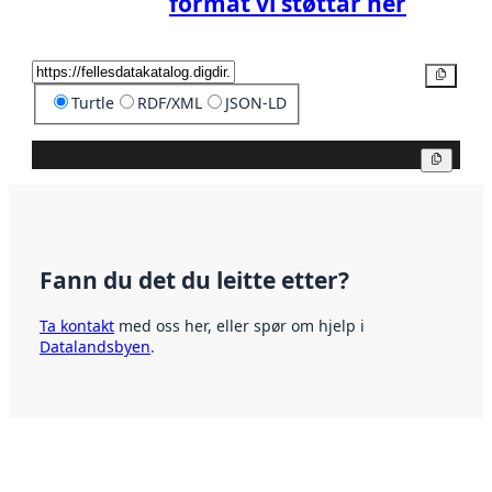
format vi støttar her
Kopier
Turtle
RDF/XML
JSON-LD
Kopier
Fann du det du leitte etter?
Ta kontakt
med oss her, eller spør om hjelp i
Datalandsbyen
.