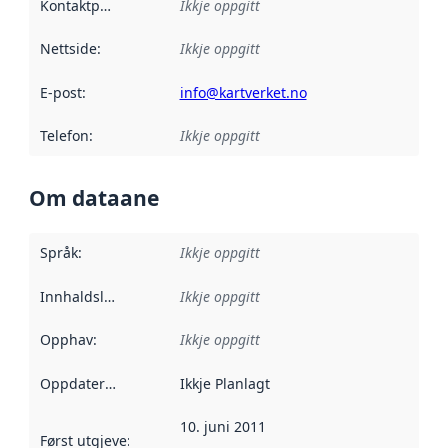
Kontaktpunkt
:
Ikkje oppgitt
Nettside
:
Ikkje oppgitt
E-post
:
info@kartverket.no
Telefon
:
Ikkje oppgitt
Om dataane
Språk
:
Ikkje oppgitt
Innhaldsleverandørar
Ikkje oppgitt
:
Opphav
:
Ikkje oppgitt
Oppdateringsfrekvens
Ikkje Planlagt
:
10. juni 2011
Først utgjeve
:
Denne datoen seier når dataa i dette datasettet 