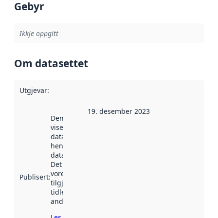
Gebyr
Ikkje oppgitt
Om datasettet
Utgjevar
:
19. desember 2023
Denne datoen
viser når
datasettet vart
henta inn av
data.norge.no.
Det kan ha
vore
Publisert
:
tilgjengeleg
tidlegare
andre stader.
Les meir om