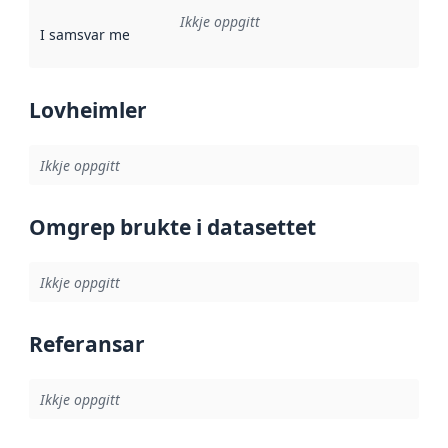
Ikkje oppgitt
I samsvar med
:
Referanse til ei implementeringsregel eller an
Lovheimler
Ikkje oppgitt
Omgrep brukte i datasettet
Ikkje oppgitt
Referansar
Ikkje oppgitt