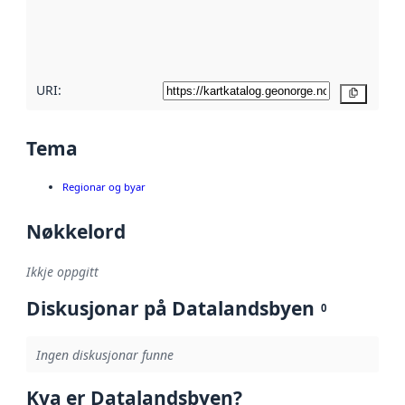
Les meir om
metadatakvalitet
her
URI:
Kopier
Tema
Regionar og byar
Nøkkelord
Ikkje oppgitt
Diskusjonar på Datalandsbyen
0
Ingen diskusjonar funne
Kva er Datalandsbyen?