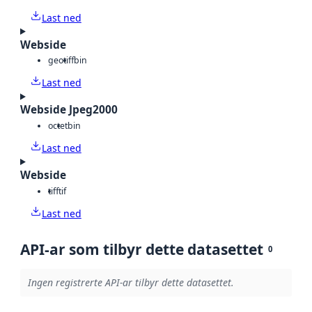
Last ned
Webside
geotiff
bin
Last ned
Webside Jpeg2000
octet
bin
Last ned
Webside
tiff
tif
Last ned
API-ar som tilbyr dette datasettet
0
Ingen registrerte API-ar tilbyr dette datasettet.