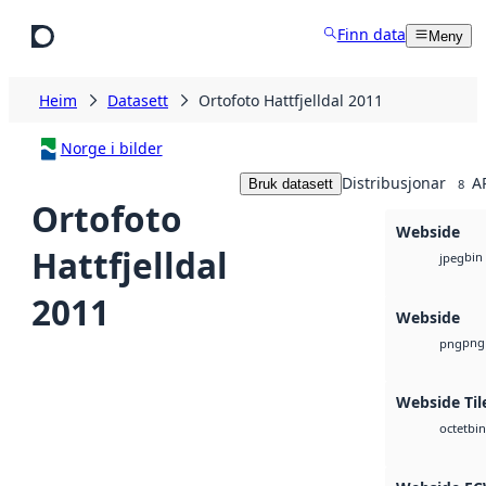
Hopp til hovudinnhald
Finn data
Meny
Heim
Datasett
Ortofoto Hattfjelldal 2011
Norge i bilder
Distribusjonar
A
Bruk datasett
8
Ortofoto
Webside
Hattfjelldal
bin
jpeg
2011
Webside
png
png
Webside Til
bin
octet