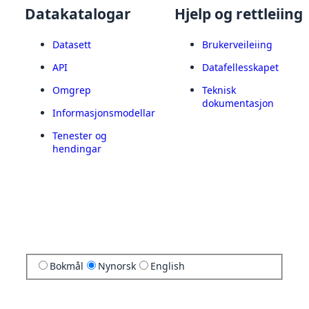
Datakatalogar
Hjelp og rettleiing
Datasett
Brukerveileiing
API
Datafellesskapet
Omgrep
Teknisk
dokumentasjon
Informasjonsmodellar
Tenester og
hendingar
Bokmål
Nynorsk
English