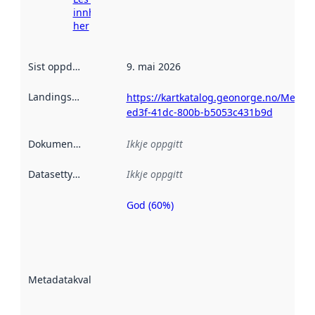
innhenting
her
Sist oppdatert
:
9. mai 2026
Landingsside
:
https://kartkatalog.geonorge.no/Metad
ed3f-41dc-800b-b5053c431b9d
Dokumentasjon
:
Ikkje oppgitt
Datasettype
:
Ikkje oppgitt
God (60%)
Metadatakvalitet
er ein indikator
på kor godt
datasettene er
beskrive ved
Metadatakvalitet
:
hjelp av
metadata.