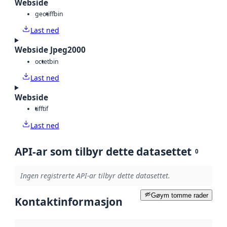
Webside
geotiff
bin
Last ned
Webside Jpeg2000
octet
bin
Last ned
Webside
tiff
tif
Last ned
API-ar som tilbyr dette datasettet
0
Ingen registrerte API-ar tilbyr dette datasettet.
Gøym tomme rader
Kontaktinformasjon