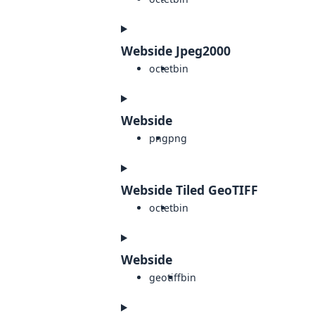
Webside Jpeg2000
octet
bin
Webside
png
png
Webside Tiled GeoTIFF
octet
bin
Webside
geotiff
bin