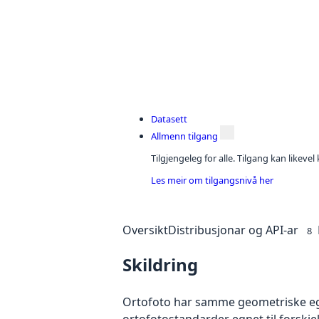
Datasett
Allmenn tilgang
Tilgjengeleg for alle. Tilgang kan likeve
Les meir om tilgangsnivå her
Oversikt
Distribusjonar og API-ar
8
Skildring
Ortofoto har samme geometriske egen
ortofotostandarder egnet til forskje