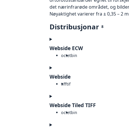
det nærinfrarøde området, og bildene
Nøyaktighet varierer fra ± 0,35 – 2 m
Distribusjonar
8
Webside ECW
octet
bin
Webside
tiff
tif
Webside Tiled TIFF
octet
bin