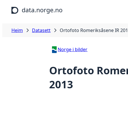
Hopp til hovudinnhald
data.norge.no
Heim
Datasett
Ortofoto Romeriksåsene IR 20
Norge i bilder
Ortofoto Romer
2013