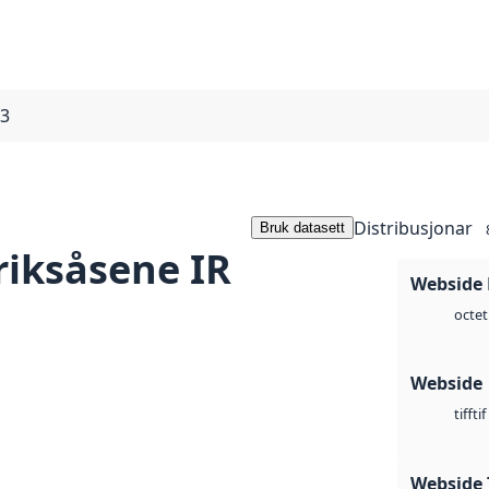
13
Distribusjonar
Bruk datasett
iksåsene IR
Webside
octet
Webside
tif
tiff
Webside 