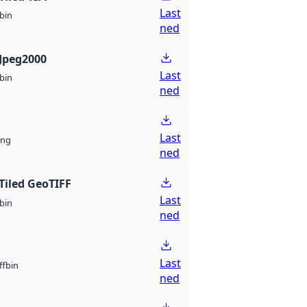
Last
bin
ned
Jpeg2000
Last
bin
ned
Last
ng
ned
Tiled GeoTIFF
Last
bin
ned
Last
bin
ff
ned