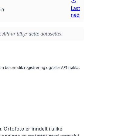
Last
bin
ned
 API-ar tilbyr dette datasettet.
n be om slik registrering og/eller API-nøklar.
Ortofoto er inndelt i ulike
ekanalene er erstattet med opptak i