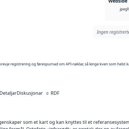
Webside
jpeg
Ingen registrerte
l krevje registrering og førespurnad om API-nøklar, så lenge kven som helst ka
Detaljar
Diskusjonar
RDF
0
skaper som et kart og kan knyttes til et referansesystem. 
llige formål. Ortofoto «infrarødt» er opptak der en av farg