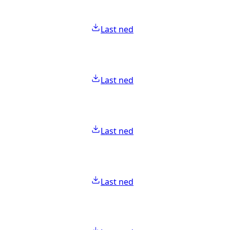
Last ned
Last ned
Last ned
Last ned