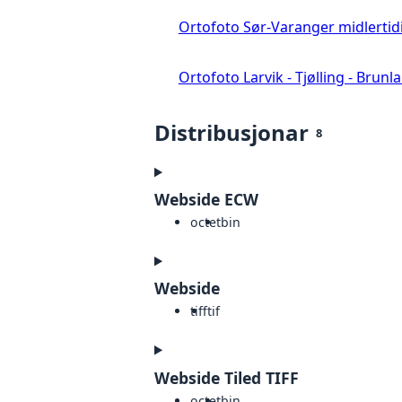
Ortofoto Sør-Varanger midlertid
Ortofoto Larvik - Tjølling - Brunl
Distribusjonar
8
Webside ECW
octet
bin
Webside
tiff
tif
Webside Tiled TIFF
octet
bin