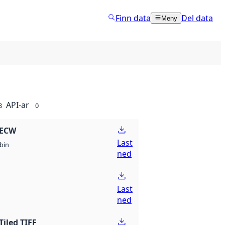
Finn data
Del data
Meny
API-ar
8
0
 ECW
Last
bin
ned
Last
ned
Tiled TIFF