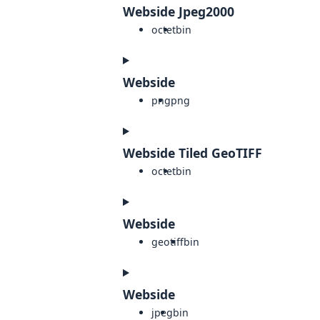
Webside Jpeg2000
octet
bin
Webside
png
png
Webside Tiled GeoTIFF
octet
bin
Webside
geotiff
bin
Webside
jpeg
bin