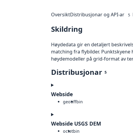
Oversikt
Distribusjonar og API-ar
5
Skildring
Høydedata gir en detaljert beskrivel
matching fra flybilder. Punktskyene 
høydemodeller på grid-format av te
Distribusjonar
5
Webside
geotiff
bin
Webside USGS DEM
octet
bin