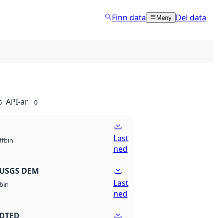
Finn data
Del data
Meny
API-ar
5
0
Last
bin
ff
ned
 USGS DEM
Last
bin
ned
 DTED