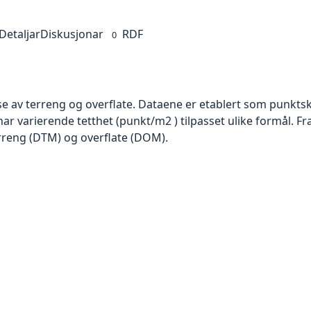
Detaljar
Diskusjonar
RDF
0
se av terreng og overflate. Dataene er etablert som punktsk
har varierende tetthet (punkt/m2 ) tilpasset ulike formål. F
rreng (DTM) og overflate (DOM).