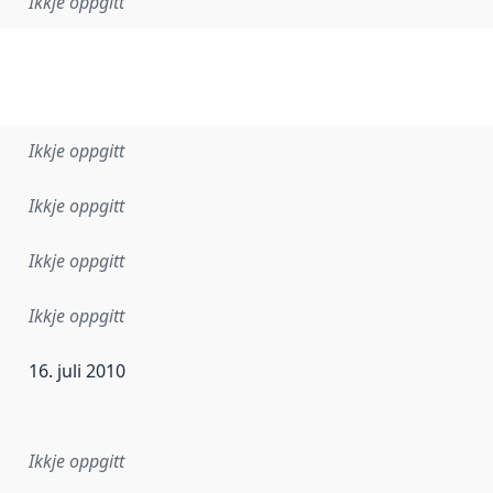
Ikkje oppgitt
Ikkje oppgitt
Ikkje oppgitt
Ikkje oppgitt
Ikkje oppgitt
16. juli 2010
r dataa i dette datasettet først blei utgitt. Det kan ha skje
Ikkje oppgitt