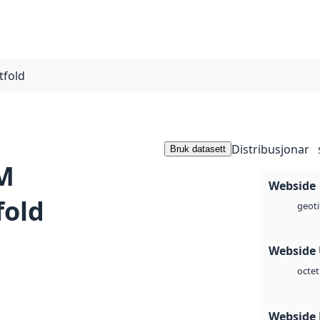
tfold
Distribusjonar
Bruk datasett
M
Webside
fold
geoti
Webside
octet
Webside