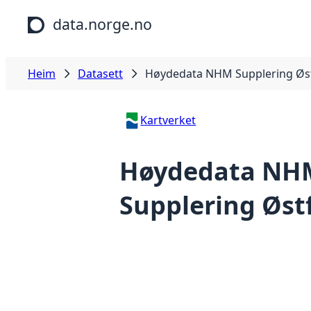
Hopp til hovudinnhald
data.norge.no
Heim
Datasett
Høydedata NHM Supplering Øs
Kartverket
Høydedata NH
Supplering Øst