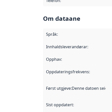
Telefon
:
Om dataane
Språk
:
Innhaldsleverandørar
:
Opphav
:
Oppdateringsfrekvens
:
Først utgjeve
:
Denne datoen seier nå
Sist oppdatert
: