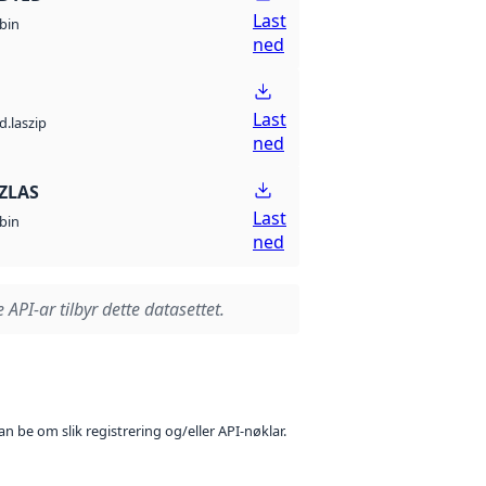
Last
bin
ned
Last
d.laszip
ned
ZLAS
Last
bin
ned
 API-ar tilbyr dette datasettet.
n be om slik registrering og/eller API-nøklar.