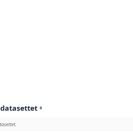
 datasettet
0
tasettet.