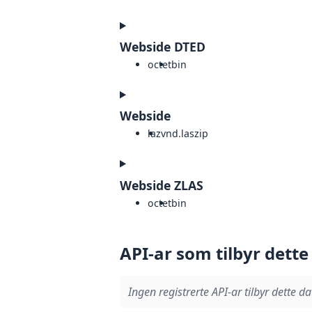
Webside DTED
octet
bin
Webside
laz
vnd.laszip
Webside ZLAS
octet
bin
API-ar som tilbyr dette
Ingen registrerte API-ar tilbyr dette da