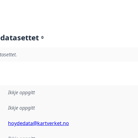
 datasettet
0
tasettet.
Ikkje oppgitt
Ikkje oppgitt
hoydedata@kartverket.no