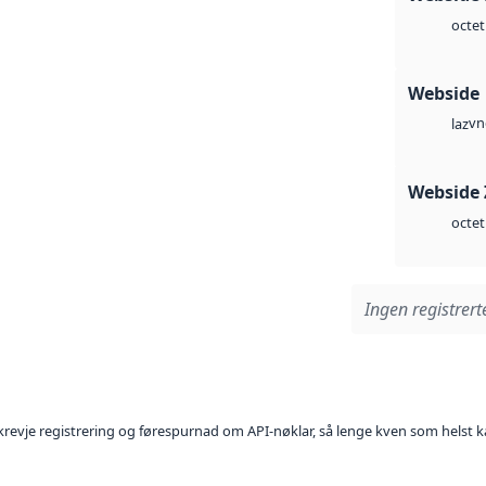
octet
Webside
vn
laz
Webside 
octet
Ingen registrerte
l krevje registrering og førespurnad om API-nøklar, så lenge kven som helst ka