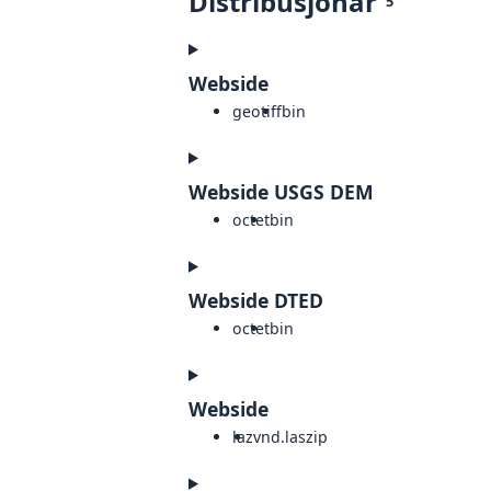
Distribusjonar
5
Webside
geotiff
bin
Webside USGS DEM
octet
bin
Webside DTED
octet
bin
Webside
laz
vnd.laszip