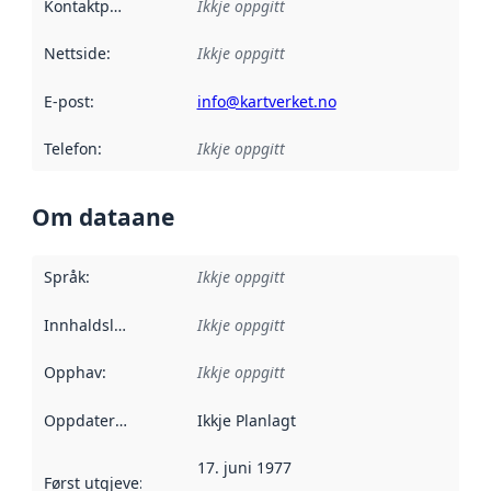
Kontaktpunkt
:
Ikkje oppgitt
Nettside
:
Ikkje oppgitt
E-post
:
info@kartverket.no
Telefon
:
Ikkje oppgitt
Om dataane
Språk
:
Ikkje oppgitt
Innhaldsleverandørar
Ikkje oppgitt
:
Opphav
:
Ikkje oppgitt
Oppdateringsfrekvens
Ikkje Planlagt
:
17. juni 1977
Først utgjeve
:
Denne datoen seier når dataa i dette datasettet 