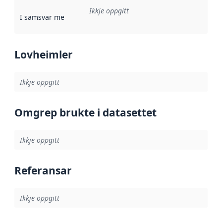
Ikkje oppgitt
I samsvar med
:
Referanse til ei implementeringsregel eller an
Lovheimler
Ikkje oppgitt
Omgrep brukte i datasettet
Ikkje oppgitt
Referansar
Ikkje oppgitt