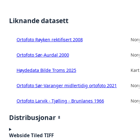
Liknande datasett
Ortofoto Røyken rektifisert 2008
Norg
Ortofoto Sør-Aurdal 2000
Norg
Høydedata Bilde Troms 2025
Kart
Ortofoto Sør-Varanger midlertidig ortofoto 2021
Norg
Ortofoto Larvik - Tjølling - Brunlanes 1966
Norg
Distribusjonar
8
Webside Tiled TIFF