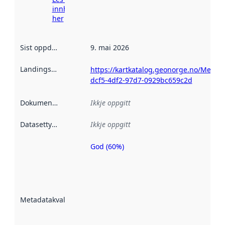
innhenting
her
Sist oppdatert
:
9. mai 2026
Landingsside
:
https://kartkatalog.geonorge.no/Metada
dcf5-4df2-97d7-0929bc659c2d
Dokumentasjon
:
Ikkje oppgitt
Datasettype
:
Ikkje oppgitt
God (60%)
Metadatakvalitet
er ein indikator
på kor godt
datasettene er
beskrive ved
Metadatakvalitet
:
hjelp av
metadata.