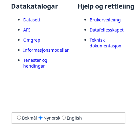
Datakatalogar
Hjelp og rettleiing
Datasett
Brukerveileiing
API
Datafellesskapet
Omgrep
Teknisk
dokumentasjon
Informasjonsmodellar
Tenester og
hendingar
Bokmål
Nynorsk
English