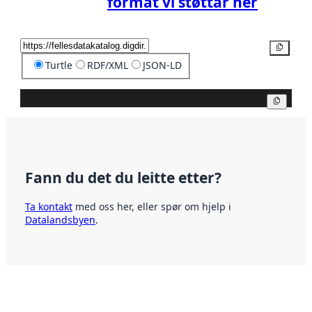
format vi støttar her
Kopier
Turtle
RDF/XML
JSON-LD
Kopier
Fann du det du leitte etter?
Ta kontakt
med oss her, eller spør om hjelp i
Datalandsbyen
.