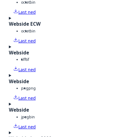
octet
bin
Last ned
Webside ECW
octet
bin
Last ned
Webside
tiff
tif
Last ned
Webside
png
png
Last ned
Webside
jpeg
bin
Last ned