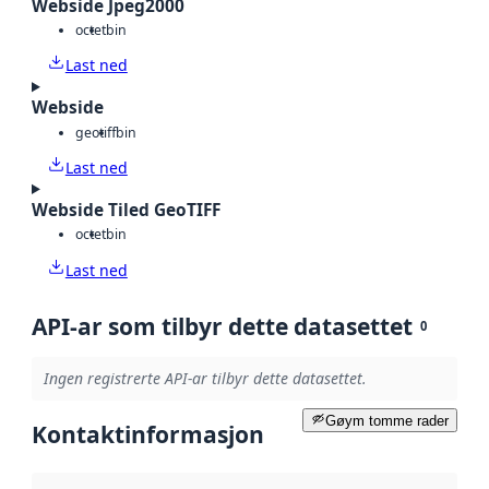
Webside Jpeg2000
octet
bin
Last ned
Webside
geotiff
bin
Last ned
Webside Tiled GeoTIFF
octet
bin
Last ned
API-ar som tilbyr dette datasettet
0
Ingen registrerte API-ar tilbyr dette datasettet.
Gøym tomme rader
Kontaktinformasjon