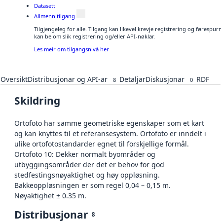
Datasett
Allmenn tilgang
Tilgjengeleg for alle. Tilgang kan likevel krevje registrering og førespu
kan be om slik registrering og/eller API-nøklar.
Les meir om tilgangsnivå her
Oversikt
Distribusjonar og API-ar
Detaljar
Diskusjonar
RDF
8
0
Skildring
Ortofoto har samme geometriske egenskaper som et kart
og kan knyttes til et referansesystem. Ortofoto er inndelt i
ulike ortofotostandarder egnet til forskjellige formål.
Ortofoto 10: Dekker normalt byområder og
utbyggingsområder der det er behov for god
stedfestingsnøyaktighet og høy oppløsning.
Bakkeoppløsningen er som regel 0,04 – 0,15 m.
Nøyaktighet ± 0.35 m.
Distribusjonar
8