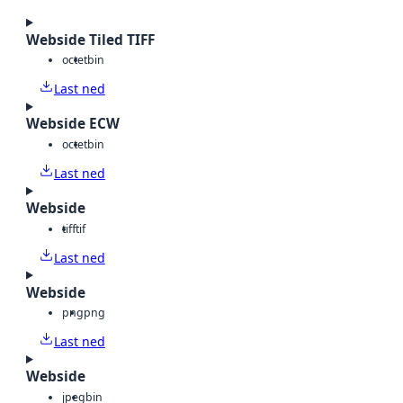
Webside Tiled TIFF
octet
bin
Last ned
Webside ECW
octet
bin
Last ned
Webside
tiff
tif
Last ned
Webside
png
png
Last ned
Webside
jpeg
bin