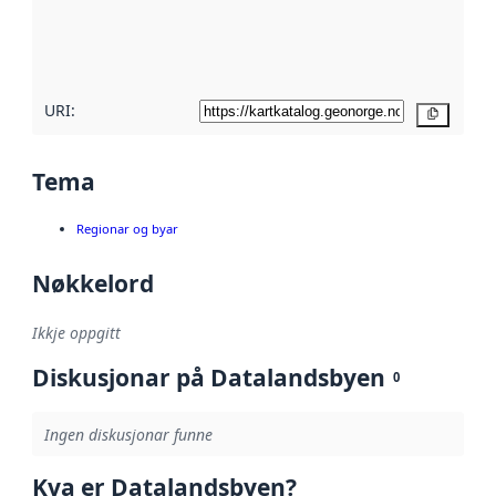
Les meir om
metadatakvalitet
her
URI:
Kopier
Tema
Regionar og byar
Nøkkelord
Ikkje oppgitt
Diskusjonar på Datalandsbyen
0
Ingen diskusjonar funne
Kva er Datalandsbyen?