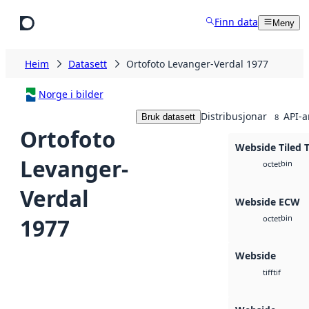
Hopp til hovudinnhald
Finn data
Meny
Heim
Datasett
Ortofoto Levanger-Verdal 1977
Norge i bilder
Distribusjonar
API-a
Bruk datasett
8
Ortofoto
Webside Tiled 
Levanger-
bin
octet
Verdal
Webside ECW
bin
1977
octet
Webside
tif
tiff