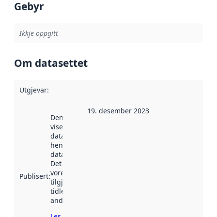
Gebyr
Ikkje oppgitt
Om datasettet
Utgjevar
:
19. desember 2023
Denne datoen
viser når
datasettet vart
henta inn av
data.norge.no.
Det kan ha
vore
Publisert
:
tilgjengeleg
tidlegare
andre stader.
Les meir om