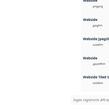
Webside
png
png
Webside
bin
jpeg
Webside Jpeg2
bin
octet
Webside
bin
geotiff
Webside Tiled 
bin
octet
Ingen registrerte API-ar