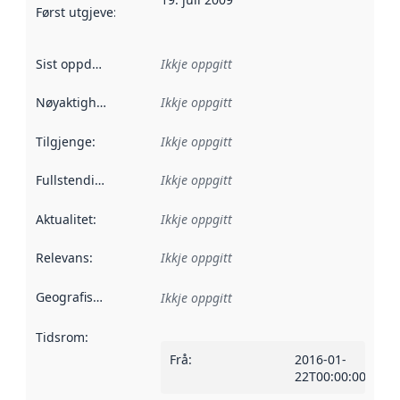
Først utgjeve
:
Denne datoen seier når dataa i dette datasettet 
Sist oppdatert
:
Ikkje oppgitt
Nøyaktigheit
:
Ikkje oppgitt
Tilgjenge
:
Ikkje oppgitt
Fullstendigheit
:
Ikkje oppgitt
Aktualitet
:
Ikkje oppgitt
Relevans
:
Ikkje oppgitt
Geografisk område
:
Ikkje oppgitt
Tidsrom
:
Frå
:
2016-01-
22T00:00:00Z