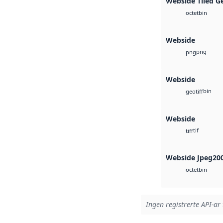
Webside Tiled G
bin
octet
Webside
png
png
Webside
bin
geotiff
Webside
tif
tiff
Webside Jpeg20
bin
octet
Ingen registrerte API-ar 