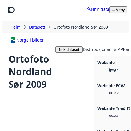
Hopp til hovudinnhald
Finn data
Meny
Heim
Datasett
Ortofoto Nordland Sør 2009
Norge i bilder
Distribusjonar
API-ar
Bruk datasett
8
Ortofoto
Webside
Nordland
bin
jpeg
Sør 2009
Webside ECW
bin
octet
Webside Tiled TI
bin
octet