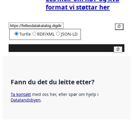
format vi støttar her
Kopier
Turtle
RDF/XML
JSON-LD
Kopier
Fann du det du leitte etter?
Ta kontakt
med oss her, eller spør om hjelp i
Datalandsbyen
.