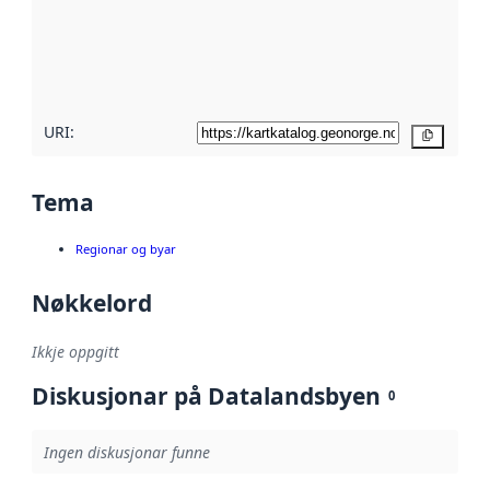
Les meir om
metadatakvalitet
her
URI:
Kopier
Tema
Regionar og byar
Nøkkelord
Ikkje oppgitt
Diskusjonar på Datalandsbyen
0
Ingen diskusjonar funne