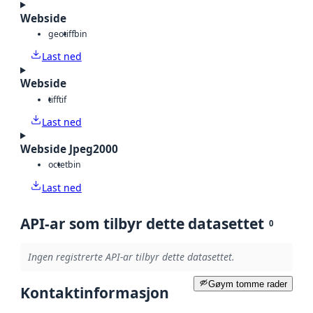
Webside
geotiff
bin
Last ned
Webside
tiff
tif
Last ned
Webside Jpeg2000
octet
bin
Last ned
API-ar som tilbyr dette datasettet
0
Ingen registrerte API-ar tilbyr dette datasettet.
Gøym tomme rader
Kontaktinformasjon