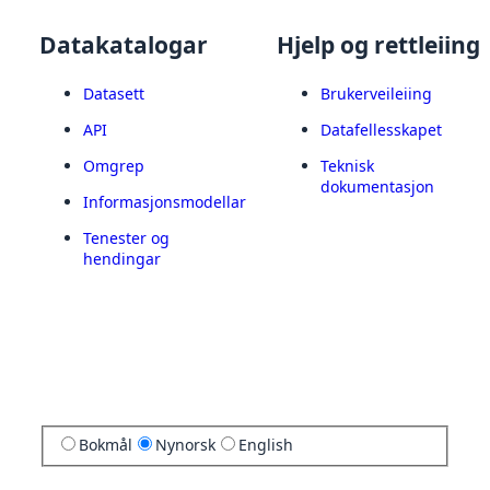
Datakatalogar
Hjelp og rettleiing
Datasett
Brukerveileiing
API
Datafellesskapet
Omgrep
Teknisk
dokumentasjon
Informasjonsmodellar
Tenester og
hendingar
Bokmål
Nynorsk
English