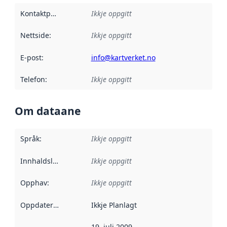
Kontaktpunkt
:
Ikkje oppgitt
Nettside
:
Ikkje oppgitt
E-post
:
info@kartverket.no
Telefon
:
Ikkje oppgitt
Om dataane
Språk
:
Ikkje oppgitt
Innhaldsleverandørar
Ikkje oppgitt
:
Opphav
:
Ikkje oppgitt
Oppdateringsfrekvens
Ikkje Planlagt
:
19. juli 2009