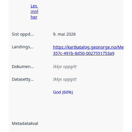
Les meir om
innhenting
her
Sist oppdatert
:
9. mai 2026
Landingsside
:
https://kartkatalog.geonorge.no/Metad
357c-491b-8d50-0027551753a9
Dokumentasjon
:
Ikkje oppgitt
Datasettype
:
Ikkje oppgitt
God (60%)
Metadatakvalitet
er ein indikator
på kor godt
datasettene er
beskrive ved
Metadatakvalitet
:
hjelp av
metadata.