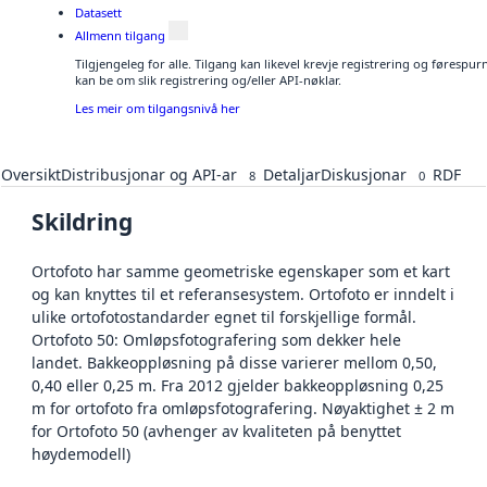
Datasett
Allmenn tilgang
Tilgjengeleg for alle. Tilgang kan likevel krevje registrering og førespu
kan be om slik registrering og/eller API-nøklar.
Les meir om tilgangsnivå her
Oversikt
Distribusjonar og API-ar
Detaljar
Diskusjonar
RDF
8
0
Skildring
Ortofoto har samme geometriske egenskaper som et kart
og kan knyttes til et referansesystem. Ortofoto er inndelt i
ulike ortofotostandarder egnet til forskjellige formål.
Ortofoto 50: Omløpsfotografering som dekker hele
landet. Bakkeoppløsning på disse varierer mellom 0,50,
0,40 eller 0,25 m. Fra 2012 gjelder bakkeoppløsning 0,25
m for ortofoto fra omløpsfotografering. Nøyaktighet ± 2 m
for Ortofoto 50 (avhenger av kvaliteten på benyttet
høydemodell)