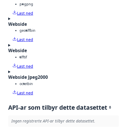
png
png
Last ned
Webside
geotiff
bin
Last ned
Webside
tiff
tif
Last ned
Webside Jpeg2000
octet
bin
Last ned
API-ar som tilbyr dette datasettet
0
Ingen registrerte API-ar tilbyr dette datasettet.