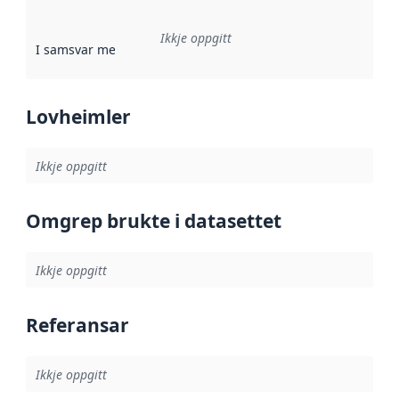
Ikkje oppgitt
I samsvar med
:
Referanse til ei implementeringsregel eller an
Lovheimler
Ikkje oppgitt
Omgrep brukte i datasettet
Ikkje oppgitt
Referansar
Ikkje oppgitt