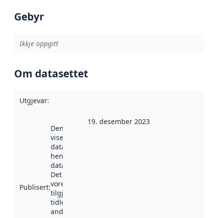
Gebyr
Ikkje oppgitt
Om datasettet
Utgjevar
:
19. desember 2023
Denne datoen
viser når
datasettet vart
henta inn av
data.norge.no.
Det kan ha
vore
Publisert
:
tilgjengeleg
tidlegare
andre stader.