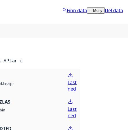
Finn data
Del data
Meny
API-ar
5
0
Last
d.laszip
ned
ZLAS
Last
bin
ned
 DTED