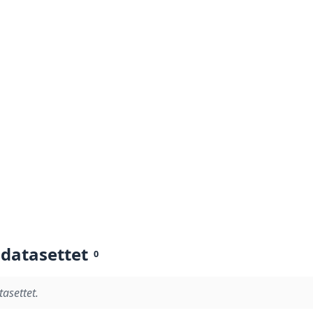
 datasettet
0
tasettet.