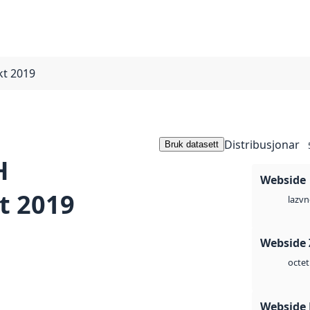
t 2019
Distribusjonar
Bruk datasett
H
Webside
t 2019
vn
laz
Webside 
octet
Webside