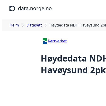
Hopp til hovudinnhald
data.norge.no
Heim
Datasett
Høydedata NDH Havøysund 2pk
Kartverket
Høydedata ND
Havøysund 2pk