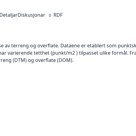
Detaljar
Diskusjonar
RDF
0
se av terreng og overflate. Dataene er etablert som punktsk
har varierende tetthet (punkt/m2 ) tilpasset ulike formål. F
rreng (DTM) og overflate (DOM).