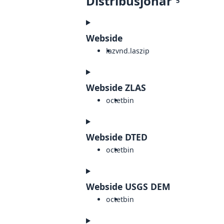
Distribusjonar
5
Webside
laz
vnd.laszip
Webside ZLAS
octet
bin
Webside DTED
octet
bin
Webside USGS DEM
octet
bin