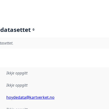
 datasettet
0
tasettet.
Ikkje oppgitt
Ikkje oppgitt
hoydedata@kartverket.no