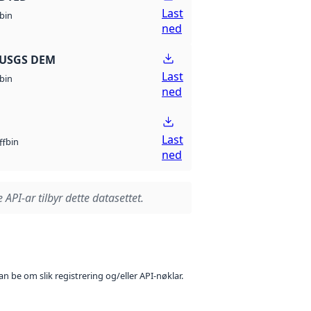
Last
bin
ned
 USGS DEM
Last
bin
ned
Last
bin
ff
ned
 API-ar tilbyr dette datasettet.
n be om slik registrering og/eller API-nøklar.