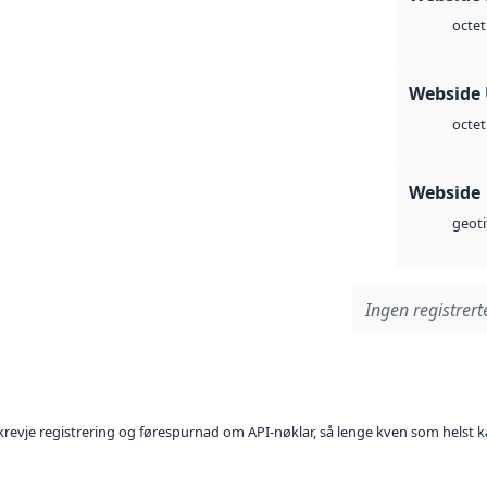
octet
Webside
octet
Webside
geoti
Ingen registrerte
l krevje registrering og førespurnad om API-nøklar, så lenge kven som helst ka