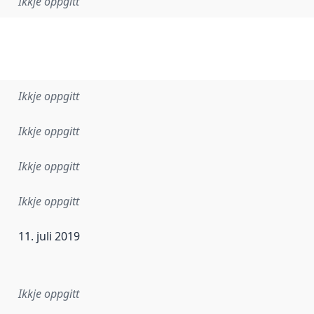
Ikkje oppgitt
Ikkje oppgitt
Ikkje oppgitt
Ikkje oppgitt
Ikkje oppgitt
11. juli 2019
r dataa i dette datasettet først blei utgitt. Det kan ha skje
Ikkje oppgitt