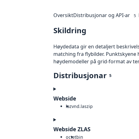
Oversikt
Distribusjonar og API-ar
5
Skildring
Høydedata gir en detaljert beskrivel
matching fra flybilder. Punktskyene 
høydemodeller på grid-format av te
Distribusjonar
5
Webside
laz
vnd.laszip
Webside ZLAS
octet
bin