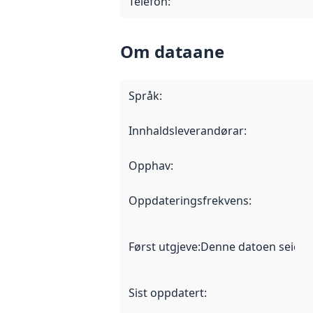
Telefon
:
Om dataane
Språk
:
Innhaldsleverandørar
:
Opphav
:
Oppdateringsfrekvens
:
Først utgjeve
:
Denne datoen seier nå
Sist oppdatert
: