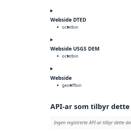
Webside DTED
octet
bin
Webside USGS DEM
octet
bin
Webside
geotiff
bin
API-ar som tilbyr dette
Ingen registrerte API-ar tilbyr dette da