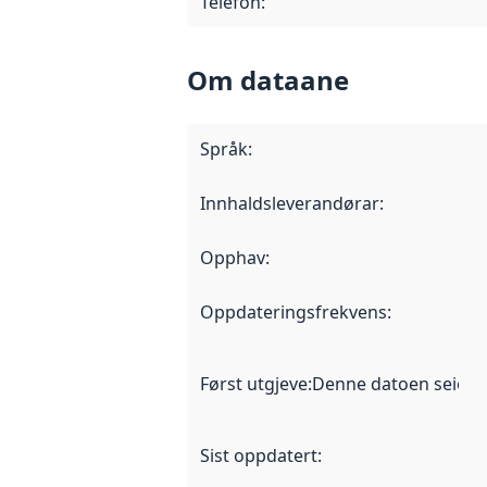
Telefon
:
Om dataane
Språk
:
Innhaldsleverandørar
:
Opphav
:
Oppdateringsfrekvens
:
Først utgjeve
:
Denne datoen seier nå
Sist oppdatert
: