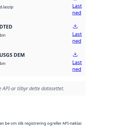
Last
d.laszip
ned
 DTED
Last
bin
ned
 USGS DEM
Last
bin
ned
 API-ar tilbyr dette datasettet.
n be om slik registrering og/eller API-nøklar.