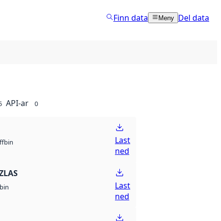
Finn data
Del data
Meny
API-ar
5
0
Last
bin
ff
ned
ZLAS
Last
bin
ned