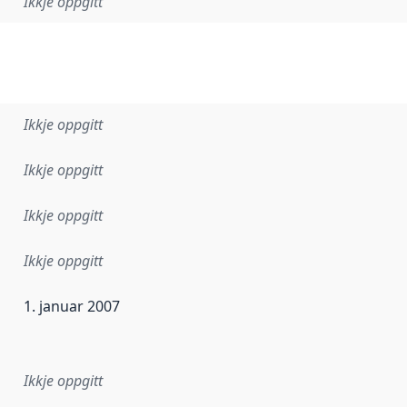
Ikkje oppgitt
Ikkje oppgitt
Ikkje oppgitt
Ikkje oppgitt
Ikkje oppgitt
1. januar 2007
r dataa i dette datasettet først blei utgitt. Det kan ha skje
Ikkje oppgitt