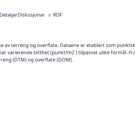
Detaljar
Diskusjonar
RDF
0
se av terreng og overflate. Dataene er etablert som punktsk
har varierende tetthet (punkt/m2 ) tilpasset ulike formål. F
rreng (DTM) og overflate (DOM).