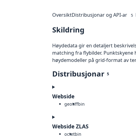
Oversikt
Distribusjonar og API-ar
5
Skildring
Høydedata gir en detaljert beskrivel
matching fra flybilder. Punktskyene 
høydemodeller på grid-format av te
Distribusjonar
5
Webside
geotiff
bin
Webside ZLAS
octet
bin