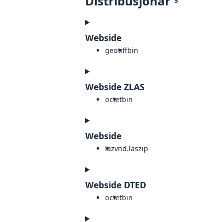
Distribusjonar
5
Webside
geotiff
bin
Webside ZLAS
octet
bin
Webside
laz
vnd.laszip
Webside DTED
octet
bin