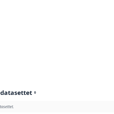
 datasettet
0
tasettet.