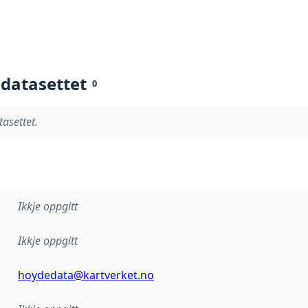
 datasettet
0
tasettet.
Ikkje oppgitt
Ikkje oppgitt
hoydedata@kartverket.no