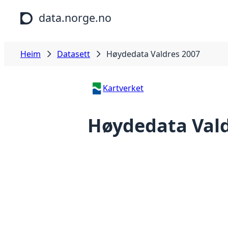
Hopp til hovudinnhald
data.norge.no
Heim
Datasett
Høydedata Valdres 2007
Kartverket
Høydedata Vald