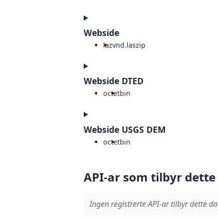
Webside
laz
vnd.laszip
Webside DTED
octet
bin
Webside USGS DEM
octet
bin
API-ar som tilbyr dette
Ingen registrerte API-ar tilbyr dette da