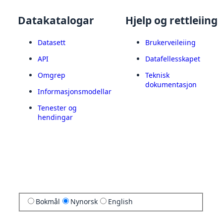
Datakatalogar
Hjelp og rettleiing
Datasett
Brukerveileiing
API
Datafellesskapet
Omgrep
Teknisk
dokumentasjon
Informasjonsmodellar
Tenester og
hendingar
Bokmål
Nynorsk
English