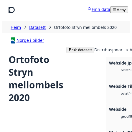
Hopp til hovudinnhald
Finn data
Meny
Heim
Datasett
Ortofoto Stryn mellombels 2020
Norge i bilder
Distribusjonar
A
Bruk datasett
8
Ortofoto
Webside J
Stryn
bi
octet
mellombels
Webside Ti
bi
2020
octet
Webside
geotiff