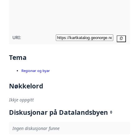
Les meir om
metadatakvalitet
her
URI:
Kopier
Tema
Regionar og byar
Nøkkelord
Ikkje oppgitt
Diskusjonar på Datalandsbyen
0
Ingen diskusjonar funne