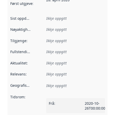
Først utgjeve
:
Denne datoen seier når dataa i dette datasettet 
Sist oppdatert
:
Ikkje oppgitt
Nøyaktigheit
:
Ikkje oppgitt
Tilgjenge
:
Ikkje oppgitt
Fullstendigheit
:
Ikkje oppgitt
Aktualitet
:
Ikkje oppgitt
Relevans
:
Ikkje oppgitt
Geografisk område
:
Ikkje oppgitt
Tidsrom
:
Frå
:
2020-10-
26T00:00:00Z