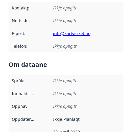
Kontaktpunkt
:
Ikkje oppgitt
Nettside
:
Ikkje oppgitt
E-post
:
info@kartverket.no
Telefon
:
Ikkje oppgitt
Om dataane
Språk
:
Ikkje oppgitt
Innhaldsleverandørar
Ikkje oppgitt
:
Opphav
:
Ikkje oppgitt
Oppdateringsfrekvens
Ikkje Planlagt
:
28. april 2020