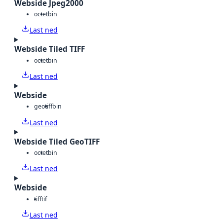
Webside Jpeg2000
octet
bin
Last ned
Webside Tiled TIFF
octet
bin
Last ned
Webside
geotiff
bin
Last ned
Webside Tiled GeoTIFF
octet
bin
Last ned
Webside
tiff
tif
Last ned