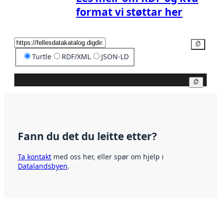
format vi støttar her
Kopier
Turtle
RDF/XML
JSON-LD
Kopier
Fann du det du leitte etter?
Ta kontakt
med oss her, eller spør om hjelp i
Datalandsbyen
.