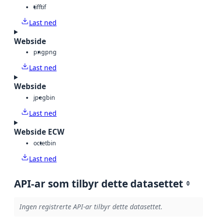
tiff
tif
Last ned
Webside
png
png
Last ned
Webside
jpeg
bin
Last ned
Webside ECW
octet
bin
Last ned
API-ar som tilbyr dette datasettet
0
Ingen registrerte API-ar tilbyr dette datasettet.