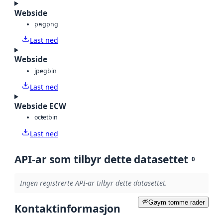
Webside
png
png
Last ned
Webside
jpeg
bin
Last ned
Webside ECW
octet
bin
Last ned
API-ar som tilbyr dette datasettet
0
Ingen registrerte API-ar tilbyr dette datasettet.
Gøym tomme rader
Kontaktinformasjon