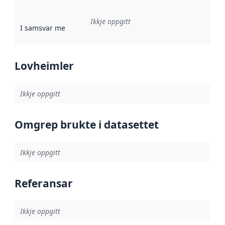
Ikkje oppgitt
I samsvar med
:
Referanse til ei implementeringsregel eller an
Lovheimler
Ikkje oppgitt
Omgrep brukte i datasettet
Ikkje oppgitt
Referansar
Ikkje oppgitt