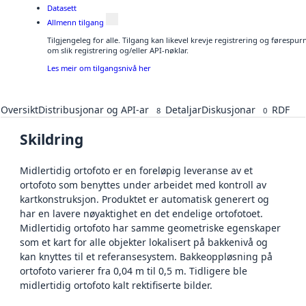
Datasett
Allmenn tilgang
Tilgjengeleg for alle. Tilgang kan likevel krevje registrering og føresp
om slik registrering og/eller API-nøklar.
Les meir om tilgangsnivå her
Oversikt
Distribusjonar og API-ar
Detaljar
Diskusjonar
RDF
8
0
Skildring
Midlertidig ortofoto er en foreløpig leveranse av et
ortofoto som benyttes under arbeidet med kontroll av
kartkonstruksjon. Produktet er automatisk generert og
har en lavere nøyaktighet en det endelige ortofotoet.
Midlertidig ortofoto har samme geometriske egenskaper
som et kart for alle objekter lokalisert på bakkenivå og
kan knyttes til et referansesystem. Bakkeoppløsning på
ortofoto varierer fra 0,04 m til 0,5 m. Tidligere ble
midlertidig ortofoto kalt rektifiserte bilder.