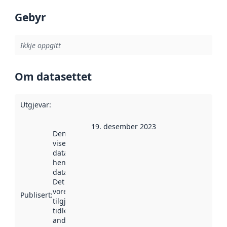
Gebyr
Ikkje oppgitt
Om datasettet
Utgjevar
:
19. desember 2023
Denne datoen
viser når
datasettet vart
henta inn av
data.norge.no.
Det kan ha
vore
Publisert
:
tilgjengeleg
tidlegare
andre stader.