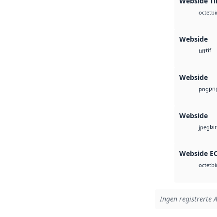
Webside Ti
bi
octet
Webside
tif
tiff
Webside
pn
png
Webside
bi
jpeg
Webside E
bi
octet
Ingen registrerte A