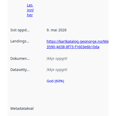
Les meir om
innhenting
her
Sist oppdatert
:
9. mai 2026
Landingsside
:
https://kartkatalog.geonorge.no/Metad
3590-4d38-8f73-f1603e6b10da
Dokumentasjon
:
Ikkje oppgitt
Datasettype
:
Ikkje oppgitt
God (60%)
Metadatakvalitet
er ein indikator
på kor godt
datasettene er
beskrive ved
Metadatakvalitet
:
hjelp av
metadata.