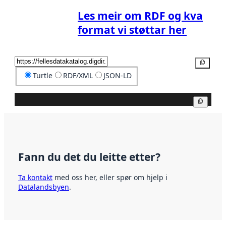
Les meir om RDF og kva
format vi støttar her
Kopier
Turtle
RDF/XML
JSON-LD
Kopier
Fann du det du leitte etter?
Ta kontakt
med oss her, eller spør om hjelp i
Datalandsbyen
.