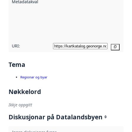
Metadatakvalitet
:
hjelp av
metadata.
Les meir om
metadatakvalitet
her
URI:
Kopier
Tema
Regionar og byar
Nøkkelord
Ikkje oppgitt
Diskusjonar på Datalandsbyen
0