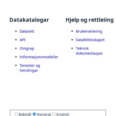
Datakatalogar
Hjelp og rettleiing
Datasett
Brukerveileiing
API
Datafellesskapet
Omgrep
Teknisk
dokumentasjon
Informasjonsmodellar
Tenester og
hendingar
Bokmål
Nynorsk
English