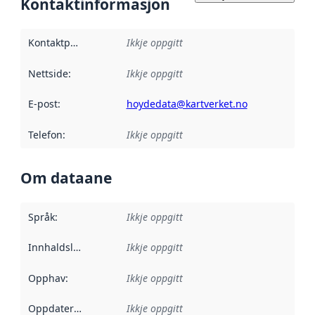
Kontaktinformasjon
Kontaktpunkt
:
Ikkje oppgitt
Nettside
:
Ikkje oppgitt
E-post
:
hoydedata@kartverket.no
Telefon
:
Ikkje oppgitt
Om dataane
Språk
:
Ikkje oppgitt
Innhaldsleverandørar
Ikkje oppgitt
:
Opphav
:
Ikkje oppgitt
Oppdateringsfrekvens
Ikkje oppgitt
: