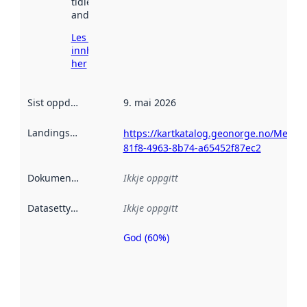
tidlegare
andre stader.
Les meir om
innhenting
her
Sist oppdatert
:
9. mai 2026
Landingsside
:
https://kartkatalog.geonorge.no/Metad
81f8-4963-8b74-a65452f87ec2
Dokumentasjon
:
Ikkje oppgitt
Datasettype
:
Ikkje oppgitt
God (60%)
Metadatakvalitet
er ein indikator
på kor godt
datasettene er
beskrive ved