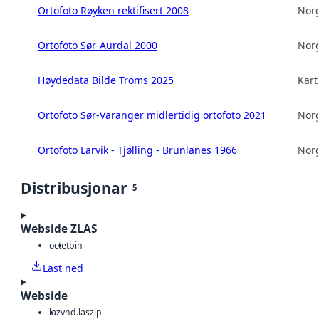
Ortofoto Røyken rektifisert 2008
Norg
Ortofoto Sør-Aurdal 2000
Norg
Høydedata Bilde Troms 2025
Kart
Ortofoto Sør-Varanger midlertidig ortofoto 2021
Norg
Ortofoto Larvik - Tjølling - Brunlanes 1966
Norg
Distribusjonar
5
Webside ZLAS
octet
bin
Last ned
Webside
laz
vnd.laszip