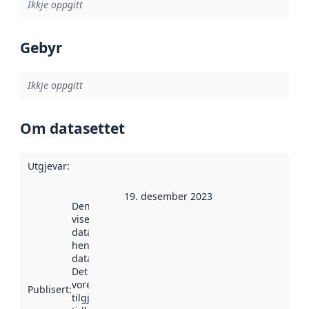
Ikkje oppgitt
Gebyr
Ikkje oppgitt
Om datasettet
Utgjevar
:
19. desember 2023
Denne datoen
viser når
datasettet vart
henta inn av
data.norge.no.
Det kan ha
vore
Publisert
:
tilgjengeleg