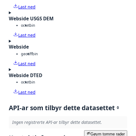
Last ned
Webside USGS DEM
octet
bin
Last ned
Webside
geotiff
bin
Last ned
Webside DTED
octet
bin
Last ned
API-ar som tilbyr dette datasettet
0
Ingen registrerte API-ar tilbyr dette datasettet.
Gøym tomme rader