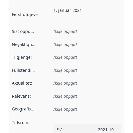
1. januar 2021
Først utgjeve
:
Denne datoen seier når dataa i dette datasettet 
Sist oppdatert
:
Ikkje oppgitt
Nøyaktigheit
:
Ikkje oppgitt
Tilgjenge
:
Ikkje oppgitt
Fullstendigheit
:
Ikkje oppgitt
Aktualitet
:
Ikkje oppgitt
Relevans
:
Ikkje oppgitt
Geografisk område
:
Ikkje oppgitt
Tidsrom
:
Frå
:
2021-10-