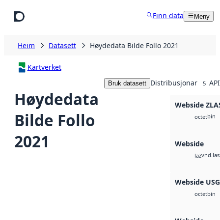
Hopp til hovudinnhald
Finn data
Meny
Heim
Datasett
Høydedata Bilde Follo 2021
Kartverket
Distribusjonar
API
Bruk datasett
5
Høydedata
Webside ZLA
Bilde Follo
bin
octet
2021
Webside
vnd.las
laz
Webside US
bin
octet