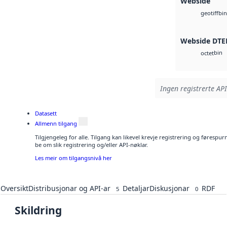
Webside
bin
geotiff
Webside DTE
bin
octet
Ingen registrerte API
Datasett
Allmenn tilgang
Tilgjengeleg for alle. Tilgang kan likevel krevje registrering og førespu
be om slik registrering og/eller API-nøklar.
Les meir om tilgangsnivå her
Oversikt
Distribusjonar og API-ar
Detaljar
Diskusjonar
RDF
5
0
Skildring