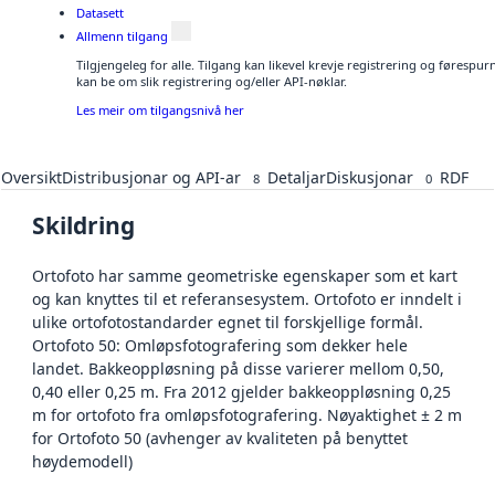
Datasett
Allmenn tilgang
Tilgjengeleg for alle. Tilgang kan likevel krevje registrering og førespu
kan be om slik registrering og/eller API-nøklar.
Les meir om tilgangsnivå her
Oversikt
Distribusjonar og API-ar
Detaljar
Diskusjonar
RDF
8
0
Skildring
Ortofoto har samme geometriske egenskaper som et kart
og kan knyttes til et referansesystem. Ortofoto er inndelt i
ulike ortofotostandarder egnet til forskjellige formål.
Ortofoto 50: Omløpsfotografering som dekker hele
landet. Bakkeoppløsning på disse varierer mellom 0,50,
0,40 eller 0,25 m. Fra 2012 gjelder bakkeoppløsning 0,25
m for ortofoto fra omløpsfotografering. Nøyaktighet ± 2 m
for Ortofoto 50 (avhenger av kvaliteten på benyttet
høydemodell)