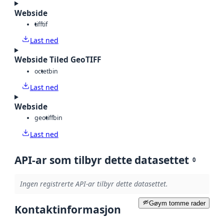
Webside
tiff
tif
Last ned
Webside Tiled GeoTIFF
octet
bin
Last ned
Webside
geotiff
bin
Last ned
API-ar som tilbyr dette datasettet
0
Ingen registrerte API-ar tilbyr dette datasettet.
Gøym tomme rader
Kontaktinformasjon