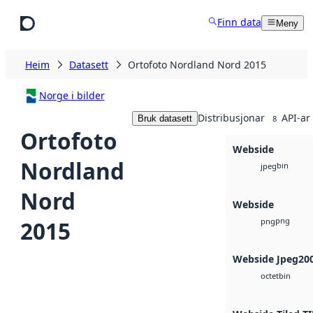
Hopp til hovudinnhald
Finn data
Meny
Heim
Datasett
Ortofoto Nordland Nord 2015
Norge i bilder
Distribusjonar
API-ar
Bruk datasett
8
Ortofoto
Webside
Nordland
bin
jpeg
Nord
Webside
png
2015
png
Webside Jpeg20
bin
octet