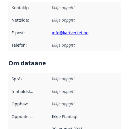
Kontaktpunkt
:
Ikkje oppgitt
Nettside
:
Ikkje oppgitt
E-post
:
info@kartverket.no
Telefon
:
Ikkje oppgitt
Om dataane
Språk
:
Ikkje oppgitt
Innhaldsleverandørar
Ikkje oppgitt
:
Opphav
:
Ikkje oppgitt
Oppdateringsfrekvens
Ikkje Planlagt
:
20. august 2015