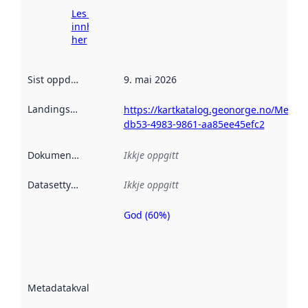
Les meir om
innhenting
her
Sist oppdatert
:
9. mai 2026
Landingsside
:
https://kartkatalog.geonorge.no/Metad
db53-4983-9861-aa85ee45efc2
Dokumentasjon
:
Ikkje oppgitt
Datasettype
:
Ikkje oppgitt
God (60%)
Metadatakvalitet
er ein indikator
på kor godt
datasettene er
beskrive ved
Metadatakvalitet
:
hjelp av
metadata.