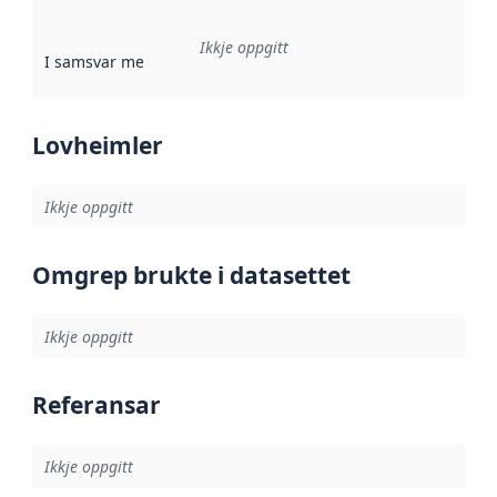
Ikkje oppgitt
I samsvar med
:
Referanse til ei implementeringsregel eller an
Lovheimler
Ikkje oppgitt
Omgrep brukte i datasettet
Ikkje oppgitt
Referansar
Ikkje oppgitt