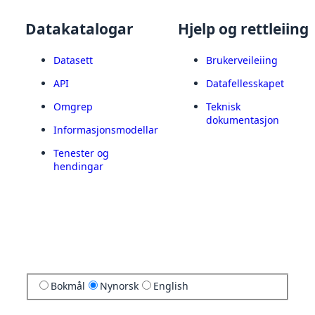
Datakatalogar
Hjelp og rettleiing
Datasett
Brukerveileiing
API
Datafellesskapet
Omgrep
Teknisk
dokumentasjon
Informasjonsmodellar
Tenester og
hendingar
Bokmål
Nynorsk
English