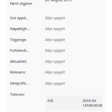
Først utgjeve
:
Denne datoen seier når dataa i dette datasettet 
Sist oppdatert
:
Ikkje oppgitt
Nøyaktigheit
:
Ikkje oppgitt
Tilgjenge
:
Ikkje oppgitt
Fullstendigheit
:
Ikkje oppgitt
Aktualitet
:
Ikkje oppgitt
Relevans
:
Ikkje oppgitt
Geografisk område
:
Ikkje oppgitt
Tidsrom
:
Frå
:
2016-04-
14T00:00:00Z