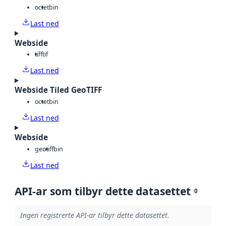
octet
bin
Last ned
Webside
tiff
tif
Last ned
Webside Tiled GeoTIFF
octet
bin
Last ned
Webside
geotiff
bin
Last ned
API-ar som tilbyr dette datasettet
0
Ingen registrerte API-ar tilbyr dette datasettet.