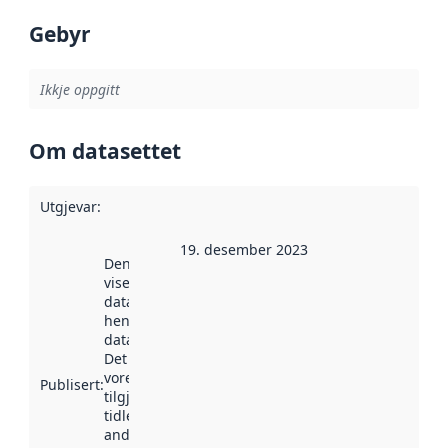
Gebyr
Ikkje oppgitt
Om datasettet
Utgjevar
:
19. desember 2023
Denne datoen
viser når
datasettet vart
henta inn av
data.norge.no.
Det kan ha
vore
Publisert
:
tilgjengeleg
tidlegare
andre stader.