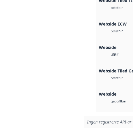
Webside Tiled TI
bin
octet
Webside ECW
bin
octet
Webside
tif
tiff
Webside Tiled G
bin
octet
Webside
bin
geotiff
Ingen registrerte API-ar 