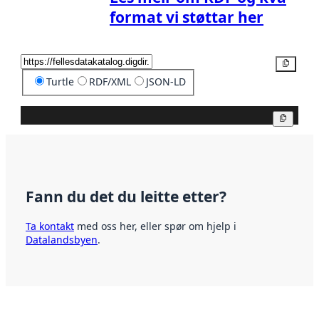
format vi støttar her
Kopier
Turtle
RDF/XML
JSON-LD
Kopier
Fann du det du leitte etter?
Ta kontakt
med oss her, eller spør om hjelp i
Datalandsbyen
.