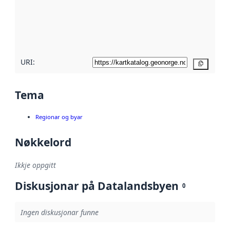
Les meir om
metadatakvalitet
her
URI:
Kopier
Tema
Regionar og byar
Nøkkelord
Ikkje oppgitt
Diskusjonar på Datalandsbyen
0
Ingen diskusjonar funne