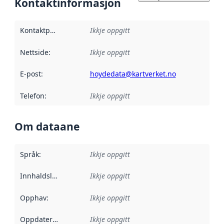
Kontaktinformasjon
Kontaktpunkt
:
Ikkje oppgitt
Nettside
:
Ikkje oppgitt
E-post
:
hoydedata@kartverket.no
Telefon
:
Ikkje oppgitt
Om dataane
Språk
:
Ikkje oppgitt
Innhaldsleverandørar
Ikkje oppgitt
:
Opphav
:
Ikkje oppgitt
Oppdateringsfrekvens
Ikkje oppgitt
: