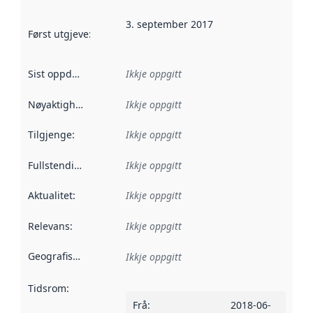
3. september 2017
Først utgjeve
:
Denne datoen seier når dataa i dette datasettet 
Sist oppdatert
:
Ikkje oppgitt
Nøyaktigheit
:
Ikkje oppgitt
Tilgjenge
:
Ikkje oppgitt
Fullstendigheit
:
Ikkje oppgitt
Aktualitet
:
Ikkje oppgitt
Relevans
:
Ikkje oppgitt
Geografisk område
:
Ikkje oppgitt
Tidsrom
:
Frå
:
2018-06-