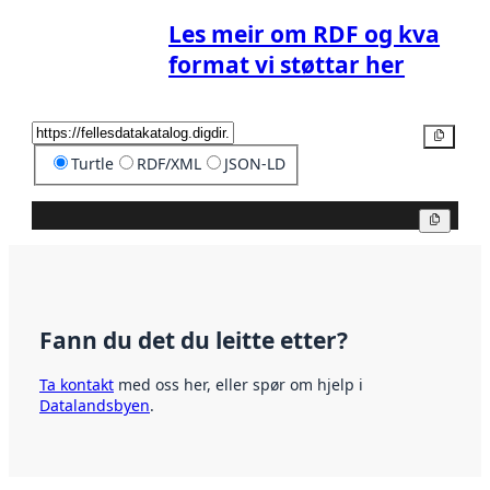
Les meir om RDF og kva
format vi støttar her
Kopier
Turtle
RDF/XML
JSON-LD
Kopier
Fann du det du leitte etter?
Ta kontakt
med oss her, eller spør om hjelp i
Datalandsbyen
.