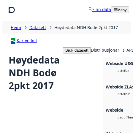
Hopp til hovudinnhald
Finn data
Meny
Heim
Datasett
Høydedata NDH Bodø 2pkt 2017
Kartverket
Distribusjonar
API
Bruk datasett
5
Høydedata
Webside US
NDH Bodø
bin
octet
2pkt 2017
Webside ZLA
bin
octet
Webside
bin
geotiff