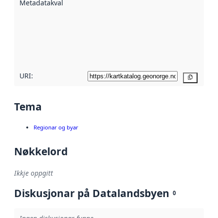
Metadatakvalitet
:
hjelp av
metadata.
Les meir om
metadatakvalitet
her
URI:
Kopier
Tema
Regionar og byar
Nøkkelord
Ikkje oppgitt
Diskusjonar på Datalandsbyen
0