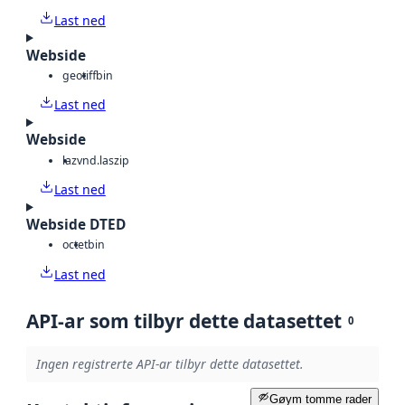
Last ned
Webside
geotiff
bin
Last ned
Webside
laz
vnd.laszip
Last ned
Webside DTED
octet
bin
Last ned
API-ar som tilbyr dette datasettet
0
Ingen registrerte API-ar tilbyr dette datasettet.
Gøym tomme rader