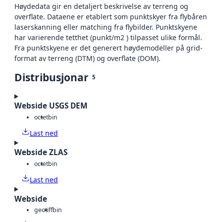
Høydedata gir en detaljert beskrivelse av terreng og
overflate. Dataene er etablert som punktskyer fra flybåren
laserskanning eller matching fra flybilder. Punktskyene
har varierende tetthet (punkt/m2 ) tilpasset ulike formål.
Fra punktskyene er det generert høydemodeller på grid-
format av terreng (DTM) og overflate (DOM).
Distribusjonar
5
Webside USGS DEM
octet
bin
Last ned
Webside ZLAS
octet
bin
Last ned
Webside
geotiff
bin