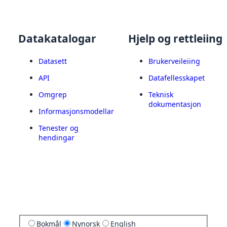
Datakatalogar
Hjelp og rettleiing
Datasett
Brukerveileiing
API
Datafellesskapet
Omgrep
Teknisk
dokumentasjon
Informasjonsmodellar
Tenester og
hendingar
Bokmål
Nynorsk
English