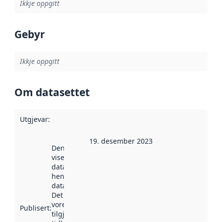
Ikkje oppgitt
Gebyr
Ikkje oppgitt
Om datasettet
Utgjevar
:
19. desember 2023
Denne datoen
viser når
datasettet vart
henta inn av
data.norge.no.
Det kan ha
vore
Publisert
:
tilgjengeleg