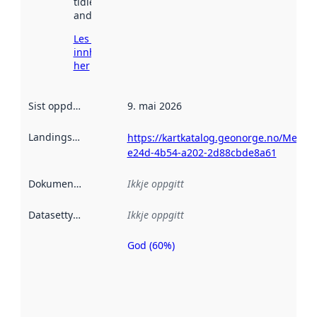
tidlegare
andre stader.
Les meir om
innhenting
her
Sist oppdatert
:
9. mai 2026
Landingsside
:
https://kartkatalog.geonorge.no/Metad
e24d-4b54-a202-2d88cbde8a61
Dokumentasjon
:
Ikkje oppgitt
Datasettype
:
Ikkje oppgitt
God (60%)
Metadatakvalitet
er ein indikator
på kor godt
datasettene er
beskrive ved