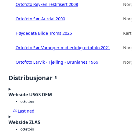
Ortofoto Røyken rektifisert 2008
Norg
Ortofoto Sør-Aurdal 2000
Norg
Høydedata Bilde Troms 2025
Kart
Ortofoto Sør-Varanger midlertidig ortofoto 2021
Norg
Ortofoto Larvik - Tjølling - Brunlanes 1966
Norg
Distribusjonar
5
Webside USGS DEM
octet
bin
Last ned
Webside ZLAS
octet
bin