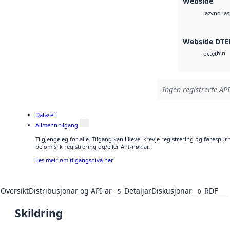
Webside
vnd.las
laz
Webside DTE
bin
octet
Ingen registrerte API
Datasett
Allmenn tilgang
Tilgjengeleg for alle. Tilgang kan likevel krevje registrering og førespu
be om slik registrering og/eller API-nøklar.
Les meir om tilgangsnivå her
Oversikt
Distribusjonar og API-ar
Detaljar
Diskusjonar
RDF
5
0
Skildring