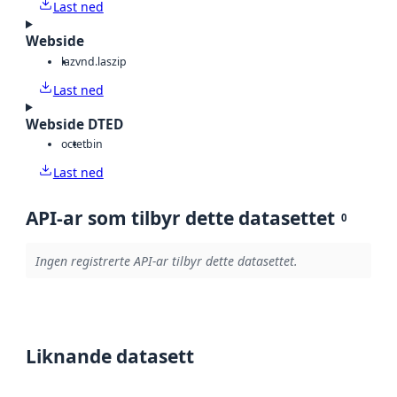
Last ned
Webside
laz
vnd.laszip
Last ned
Webside DTED
octet
bin
Last ned
API-ar som tilbyr dette datasettet
0
Ingen registrerte API-ar tilbyr dette datasettet.
Liknande datasett