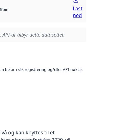
Last
bin
ff
ned
 API-ar tilbyr dette datasettet.
n be om slik registrering og/eller API-nøklar.
å og kan knyttes til et
kter gjennomført før 2020, vil