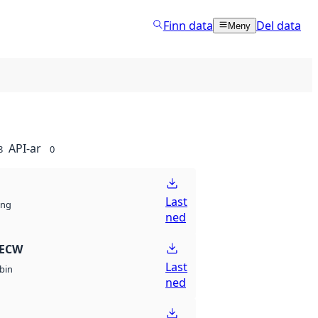
Finn data
Del data
Meny
API-ar
8
0
Last
ng
ned
 ECW
Last
bin
ned