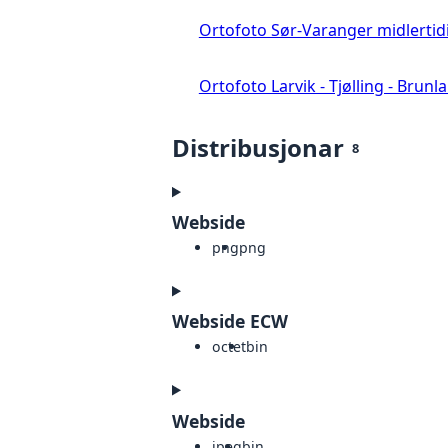
Ortofoto Sør-Varanger midlertid
Ortofoto Larvik - Tjølling - Brunl
Distribusjonar
8
Webside
png
png
Webside ECW
octet
bin
Webside
jpeg
bin