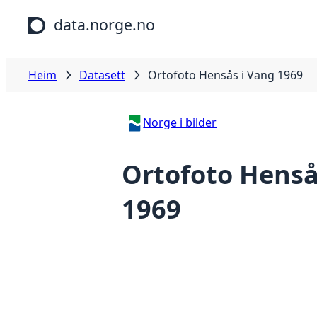
Hopp til hovudinnhald
data.norge.no
Heim
Datasett
Ortofoto Hensås i Vang 1969
Norge i bilder
Ortofoto Henså
1969