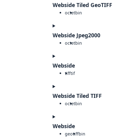
Webside Tiled GeoTIFF
octet
bin
Webside Jpeg2000
octet
bin
Webside
tiff
tif
Webside Tiled TIFF
octet
bin
Webside
geotiff
bin