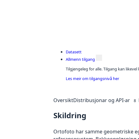
Datasett
Allmenn tilgang
Tilgjengeleg for alle. Tilgang kan likeve
Les meir om tilgangsnivå her
Oversikt
Distribusjonar og API-ar
8
Skildring
Ortofoto har samme geometriske egen
referansesystem. Bakkeoppløsning på