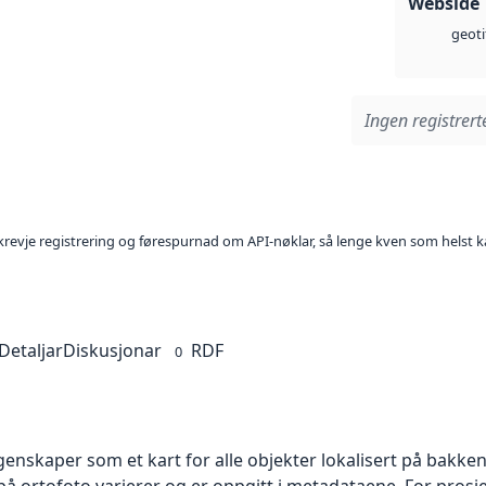
Webside
geoti
Ingen registrerte
l krevje registrering og førespurnad om API-nøklar, så lenge kven som helst ka
Detaljar
Diskusjonar
RDF
0
skaper som et kart for alle objekter lokalisert på bakkeniv
 ortofoto varierer og er oppgitt i metadataene. For prosje