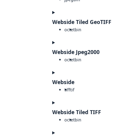
Webside Tiled GeoTIFF
octet
bin
Webside Jpeg2000
octet
bin
Webside
tiff
tif
Webside Tiled TIFF
octet
bin