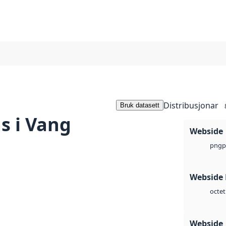
Distribusjonar
Bruk datasett
s i Vang
Webside
p
png
Webside
octet
Webside