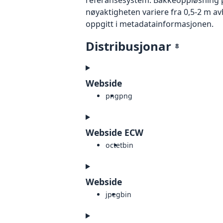
nøyaktigheten variere fra 0,5-2 m a
oppgitt i metadatainformasjonen.
Distribusjonar
8
Webside
png
png
Webside ECW
octet
bin
Webside
jpeg
bin