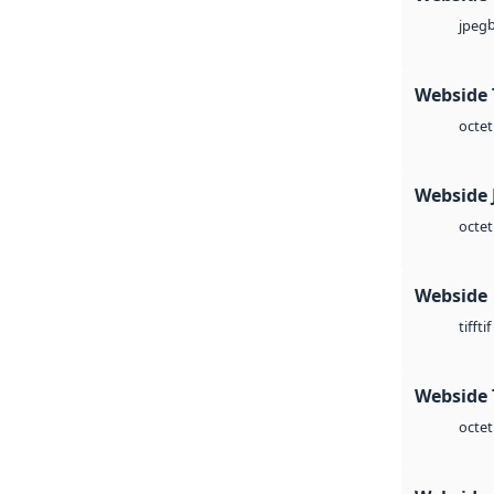
jpeg
Webside 
octet
Webside 
octet
Webside
tif
tiff
Webside 
octet