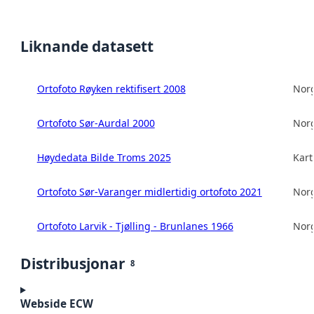
Liknande datasett
Ortofoto Røyken rektifisert 2008
Norg
Ortofoto Sør-Aurdal 2000
Norg
Høydedata Bilde Troms 2025
Kart
Ortofoto Sør-Varanger midlertidig ortofoto 2021
Norg
Ortofoto Larvik - Tjølling - Brunlanes 1966
Norg
Distribusjonar
8
Webside ECW