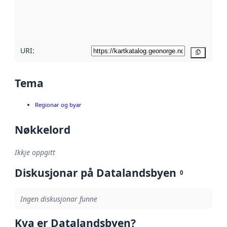
Les meir om
metadatakvalitet
her
URI:
Kopier
Tema
Regionar og byar
Nøkkelord
Ikkje oppgitt
Diskusjonar på Datalandsbyen
0
Ingen diskusjonar funne
Kva er Datalandsbyen?