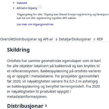
Datasett
Allmenn tilgang
Tilgjengeleg for alle. Tilgang kan likevel krevje registrering og førespu
kan be om slik registrering og/eller API-nøklar.
Les meir om tilgangsnivå her
Oversikt
Distribusjonar og API-ar
Detaljar
Diskusjonar
RDF
8
0
Skildring
Ortofoto har samme geometriske egenskaper som et kart
for alle objekter lokalisert på bakkenivå og kan knyttes til
et referansesystem. Bakkeoppløsning på ortofoto varierer
og er oppgitt i metadataene. For prosjekter gjennomført
før 2020, vil nøyaktigheten variere fra 0,5-2 m avhengig
av bakkeoppløsning og benyttet terrengmodell. Fra 2020
er nøyaktigheten til produktet oppgitt i
metadatainformasjonen.
Distribusjonar
8