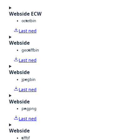
Webside ECW
octet
bin
Last ned
Webside
geotiff
bin
Last ned
Webside
jpeg
bin
Last ned
Webside
png
png
Last ned
Webside
tiff
tif