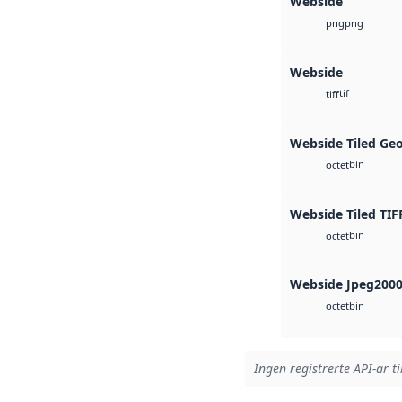
Webside
png
png
Webside
tif
tiff
Webside Tiled Ge
bin
octet
Webside Tiled TIF
bin
octet
Webside Jpeg200
bin
octet
Ingen registrerte API-ar ti