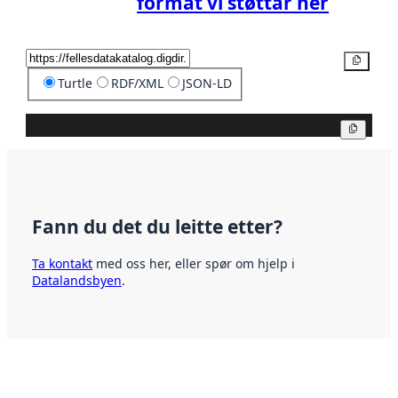
format vi støttar her
Kopier
Turtle
RDF/XML
JSON-LD
Kopier
Fann du det du leitte etter?
Ta kontakt
med oss her, eller spør om hjelp i
Datalandsbyen
.