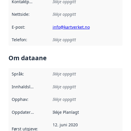
Kontaktpunkt
:
Ikkje oppgitt
Nettside
:
Ikkje oppgitt
E-post
:
info@kartverket.no
Telefon
:
Ikkje oppgitt
Om dataane
Språk
:
Ikkje oppgitt
Innhaldsleverandørar
Ikkje oppgitt
:
Opphav
:
Ikkje oppgitt
Oppdateringsfrekvens
Ikkje Planlagt
:
12. juni 2020
Først utgjeve
:
Denne datoen seier når dataa i dette datasettet 