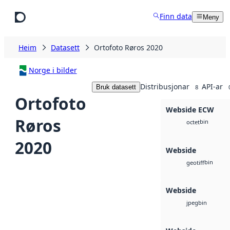
Hopp til hovudinnhald
Finn data
Meny
Heim
Datasett
Ortofoto Røros 2020
Norge i bilder
Distribusjonar
API-ar
Bruk datasett
8
Ortofoto
Webside ECW
Røros
bin
octet
2020
Webside
bin
geotiff
Webside
bin
jpeg