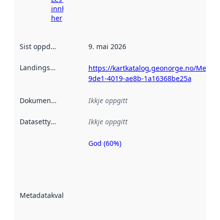
innhenting
her
Sist oppdatert
:
9. mai 2026
Landingsside
:
https://kartkatalog.geonorge.no/Metad
9de1-4019-ae8b-1a16368be25a
Dokumentasjon
:
Ikkje oppgitt
Datasettype
:
Ikkje oppgitt
God (60%)
Metadatakvalitet
er ein indikator
på kor godt
datasettene er
beskrive ved
Metadatakvalitet
:
hjelp av
metadata.