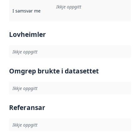
Ikkje oppgitt
I samsvar med
:
Referanse til ei implementeringsregel eller an
Lovheimler
Ikkje oppgitt
Omgrep brukte i datasettet
Ikkje oppgitt
Referansar
Ikkje oppgitt