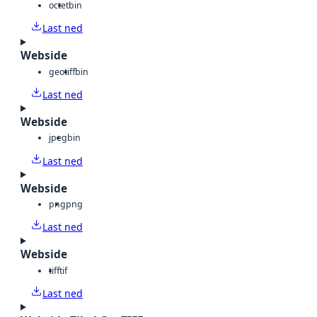
octet
bin
Last ned
Webside
geotiff
bin
Last ned
Webside
jpeg
bin
Last ned
Webside
png
png
Last ned
Webside
tiff
tif
Last ned