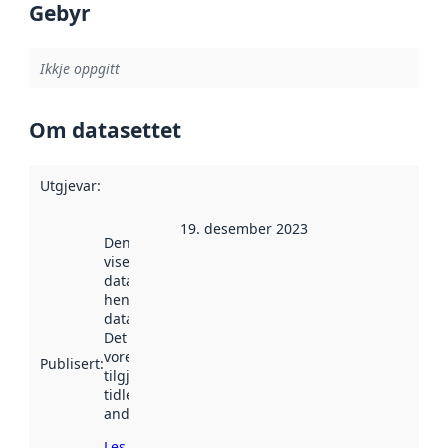
Gebyr
Ikkje oppgitt
Om datasettet
Utgjevar
:
19. desember 2023
Denne datoen
viser når
datasettet vart
henta inn av
data.norge.no.
Det kan ha
vore
Publisert
:
tilgjengeleg
tidlegare
andre stader.
Les meir om