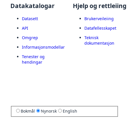
Datakatalogar
Hjelp og rettleiing
Datasett
Brukerveileiing
API
Datafellesskapet
Omgrep
Teknisk
dokumentasjon
Informasjonsmodellar
Tenester og
hendingar
Bokmål
Nynorsk
English