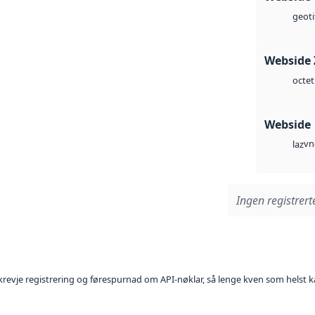
geoti
Webside 
octet
Webside
vn
laz
Ingen registrerte
l krevje registrering og førespurnad om API-nøklar, så lenge kven som helst ka