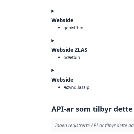
Webside
geotiff
bin
Webside ZLAS
octet
bin
Webside
laz
vnd.laszip
API-ar som tilbyr dette
Ingen registrerte API-ar tilbyr dette da