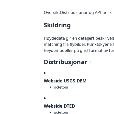
Oversikt
Distribusjonar og API-ar
5
Skildring
Høydedata gir en detaljert beskrivel
matching fra flybilder. Punktskyene 
høydemodeller på grid-format av te
Distribusjonar
5
Webside USGS DEM
octet
bin
Webside DTED
octet
bin