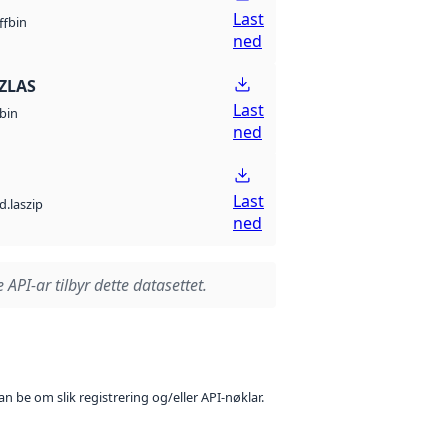
Last
bin
ff
ned
ZLAS
Last
bin
ned
Last
d.laszip
ned
 API-ar tilbyr dette datasettet.
n be om slik registrering og/eller API-nøklar.