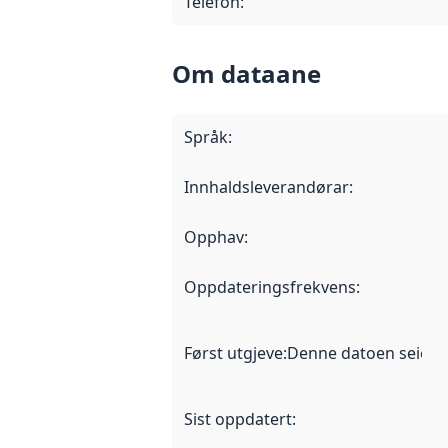
Telefon
:
Om dataane
Språk
:
Innhaldsleverandørar
:
Opphav
:
Oppdateringsfrekvens
:
Først utgjeve
:
Denne datoen seier nå
Sist oppdatert
: