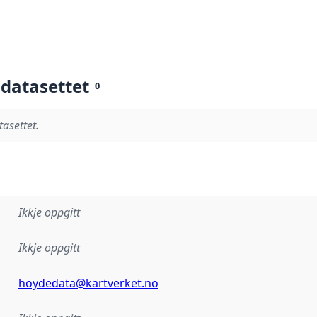
 datasettet
0
tasettet.
Ikkje oppgitt
Ikkje oppgitt
hoydedata@kartverket.no