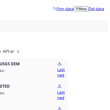
Finn data
Del data
Meny
API-ar
5
0
 USGS DEM
Last
bin
ned
 DTED
Last
bin
ned