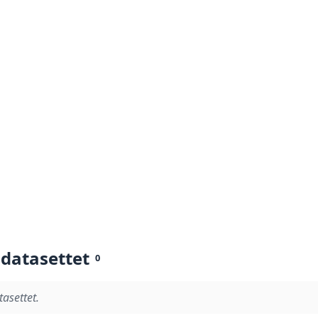
 datasettet
0
tasettet.