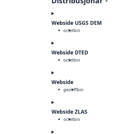
Distribusjonar
5
Webside USGS DEM
octet
bin
Webside DTED
octet
bin
Webside
geotiff
bin
Webside ZLAS
octet
bin