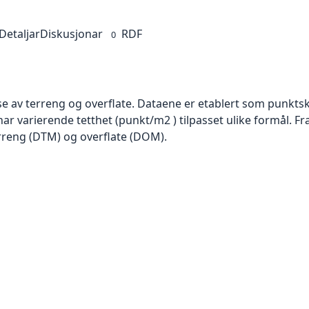
Detaljar
Diskusjonar
RDF
0
se av terreng og overflate. Dataene er etablert som punktsk
har varierende tetthet (punkt/m2 ) tilpasset ulike formål. F
rreng (DTM) og overflate (DOM).