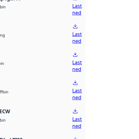
Last
bin
ned
Last
ng
ned
Last
bin
ned
Last
bin
ff
ned
 ECW
Last
bin
ned