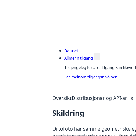
Datasett
Allmenn tilgang
Tilgjengeleg for alle. Tilgang kan likeve
Les meir om tilgangsnivå her
Oversikt
Distribusjonar og API-ar
8
Skildring
Ortofoto har samme geometriske egen
ortofotostandarder egnet til forskjel