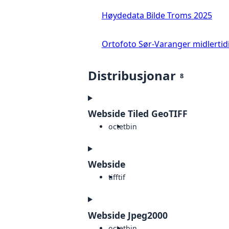
Høydedata Bilde Troms 2025
Ortofoto Sør-Varanger midlertid
Distribusjonar
8
Webside Tiled GeoTIFF
octet
bin
Webside
tiff
tif
Webside Jpeg2000
octet
bin