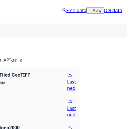
Finn data
Del data
Meny
API-ar
8
0
Tiled GeoTIFF
Last
bin
ned
Last
ned
Jpeg2000