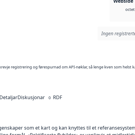
Webside 
octet
Ingen registrerte
l krevje registrering og førespurnad om API-nøklar, så lenge kven som helst ka
Detaljar
Diskusjonar
RDF
0
skaper som et kart og kan knyttes til et referansesystem. 
lige formål. «Rektifiserte flybilder» er vanligvis et midlert