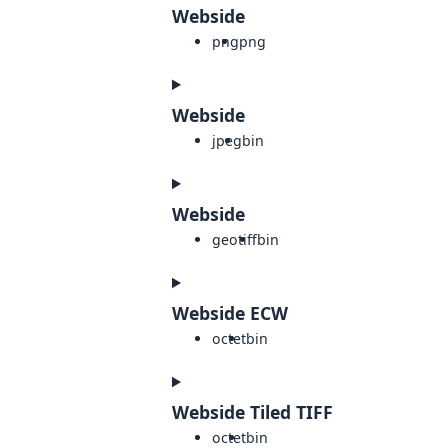
Webside
png
png
Webside
jpeg
bin
Webside
geotiff
bin
Webside ECW
octet
bin
Webside Tiled TIFF
octet
bin