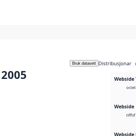
Distribusjonar
Bruk datasett
 2005
Webside 
octet
Webside
tif
tiff
Webside 