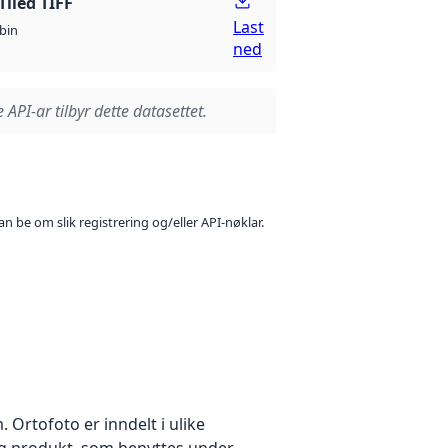
Tiled TIFF
Last
bin
ned
 API-ar tilbyr dette datasettet.
n be om slik registrering og/eller API-nøklar.
Ortofoto er inndelt i ulike
idig produkt, som benyttes under