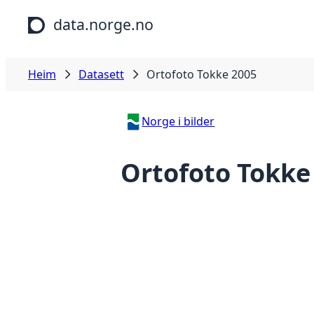
Hopp til hovudinnhald
data.norge.no
Heim
Datasett
Ortofoto Tokke 2005
Norge i bilder
Ortofoto Tokke