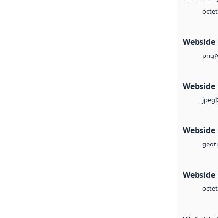
octet
Webside
p
png
Webside
jpeg
Webside
geoti
Webside
octet