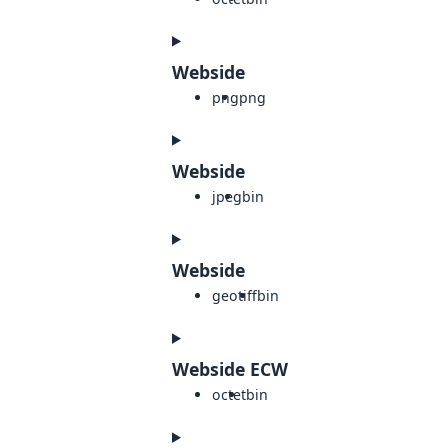
Webside
png
png
Webside
jpeg
bin
Webside
geotiff
bin
Webside ECW
octet
bin