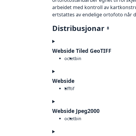
arbeidet med kontroll av kartkonstruk
ertstattes av endelige ortofoto når 
Distribusjonar
8
Webside Tiled GeoTIFF
octet
bin
Webside
tiff
tif
Webside Jpeg2000
octet
bin