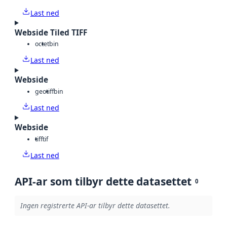
Last ned
Webside Tiled TIFF
octet
bin
Last ned
Webside
geotiff
bin
Last ned
Webside
tiff
tif
Last ned
API-ar som tilbyr dette datasettet
0
Ingen registrerte API-ar tilbyr dette datasettet.