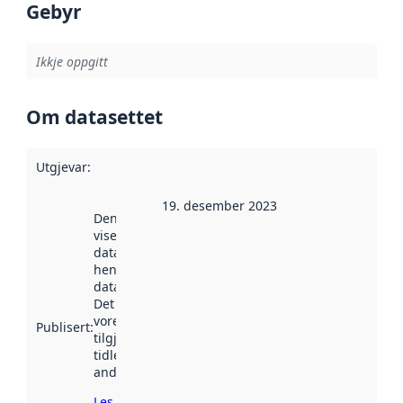
Gebyr
Ikkje oppgitt
Om datasettet
Utgjevar
:
19. desember 2023
Denne datoen
viser når
datasettet vart
henta inn av
data.norge.no.
Det kan ha
vore
Publisert
:
tilgjengeleg
tidlegare
andre stader.
Les meir om