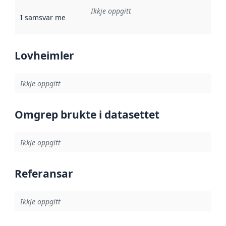
Ikkje oppgitt
I samsvar med
:
Referanse til ei implementeringsregel eller an
Lovheimler
Ikkje oppgitt
Omgrep brukte i datasettet
Ikkje oppgitt
Referansar
Ikkje oppgitt