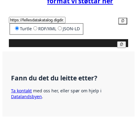
format vi støttar her
Kopier
Turtle
RDF/XML
JSON-LD
Kopier
Fann du det du leitte etter?
Ta kontakt
med oss her, eller spør om hjelp i
Datalandsbyen
.