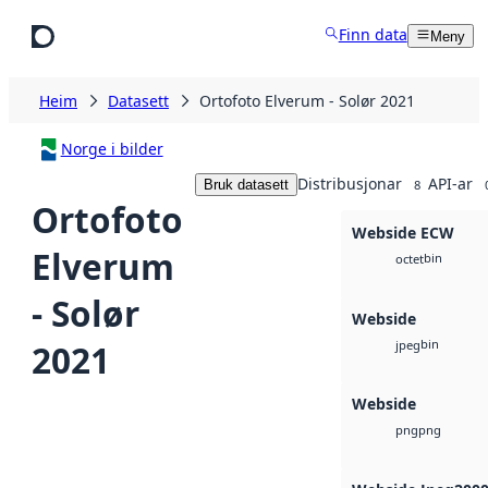
Hopp til hovudinnhald
Finn data
Meny
Heim
Datasett
Ortofoto Elverum - Solør 2021
Norge i bilder
Distribusjonar
API-ar
Bruk datasett
8
Ortofoto
Webside ECW
Elverum
bin
octet
- Solør
Webside
bin
2021
jpeg
Webside
png
png