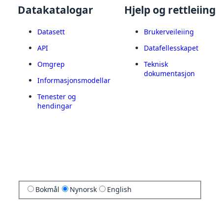
Datakatalogar
Hjelp og rettleiing
Datasett
Brukerveileiing
API
Datafellesskapet
Omgrep
Teknisk
dokumentasjon
Informasjonsmodellar
Tenester og
hendingar
Bokmål
Nynorsk
English