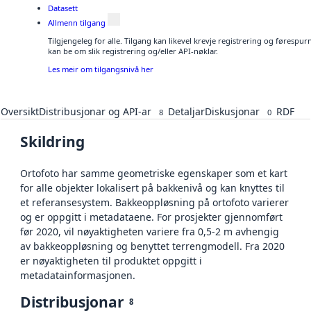
Datasett
Allmenn tilgang
Tilgjengeleg for alle. Tilgang kan likevel krevje registrering og førespu
kan be om slik registrering og/eller API-nøklar.
Les meir om tilgangsnivå her
Oversikt
Distribusjonar og API-ar
Detaljar
Diskusjonar
RDF
8
0
Skildring
Ortofoto har samme geometriske egenskaper som et kart
for alle objekter lokalisert på bakkenivå og kan knyttes til
et referansesystem. Bakkeoppløsning på ortofoto varierer
og er oppgitt i metadataene. For prosjekter gjennomført
før 2020, vil nøyaktigheten variere fra 0,5-2 m avhengig
av bakkeoppløsning og benyttet terrengmodell. Fra 2020
er nøyaktigheten til produktet oppgitt i
metadatainformasjonen.
Distribusjonar
8