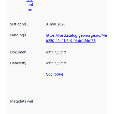
innhenting
her
Sist oppdatert
:
9. mai 2026
Landingsside
:
https://kartkatalog.geonorge.no/Metad
b250-49ef-b5c9-f4abfdf4df68
Dokumentasjon
:
Ikkje oppgitt
Datasettype
:
Ikkje oppgitt
God (60%)
Metadatakvalitet
er ein indikator
på kor godt
datasettene er
beskrive ved
Metadatakvalitet
:
hjelp av
metadata.