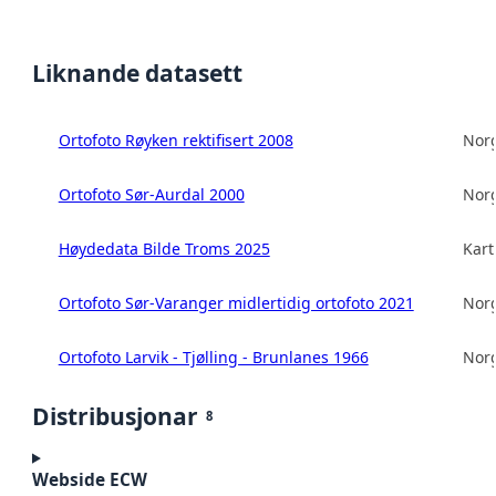
Liknande datasett
Ortofoto Røyken rektifisert 2008
Norg
Ortofoto Sør-Aurdal 2000
Norg
Høydedata Bilde Troms 2025
Kart
Ortofoto Sør-Varanger midlertidig ortofoto 2021
Norg
Ortofoto Larvik - Tjølling - Brunlanes 1966
Norg
Distribusjonar
8
Webside ECW