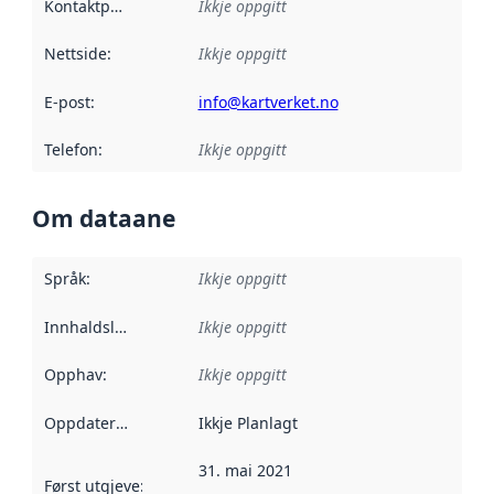
Kontaktpunkt
:
Ikkje oppgitt
Nettside
:
Ikkje oppgitt
E-post
:
info@kartverket.no
Telefon
:
Ikkje oppgitt
Om dataane
Språk
:
Ikkje oppgitt
Innhaldsleverandørar
Ikkje oppgitt
:
Opphav
:
Ikkje oppgitt
Oppdateringsfrekvens
Ikkje Planlagt
:
31. mai 2021
Først utgjeve
:
Denne datoen seier når dataa i dette datasettet 