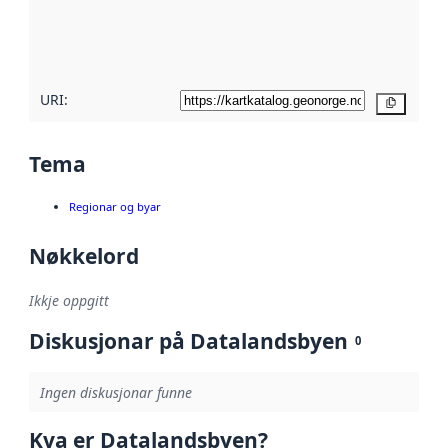
Les meir om
metadatakvalitet
her
URI:
Kopier
Tema
Regionar og byar
Nøkkelord
Ikkje oppgitt
Diskusjonar på Datalandsbyen
0
Ingen diskusjonar funne
Kva er Datalandsbyen?