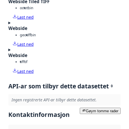
Webside Tiled TIFF
octet
bin
Last ned
Webside
geotiff
bin
Last ned
Webside
tiff
tif
Last ned
API-ar som tilbyr dette datasettet
0
Ingen registrerte API-ar tilbyr dette datasettet.
Gøym tomme rader
Kontaktinformasjon