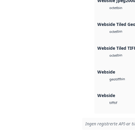
Webside Jpeg200
bin
octet
Webside Tiled Ge
bin
octet
Webside Tiled TIF
bin
octet
Webside
bin
geotiff
Webside
tif
tiff
Ingen registrerte API-ar ti