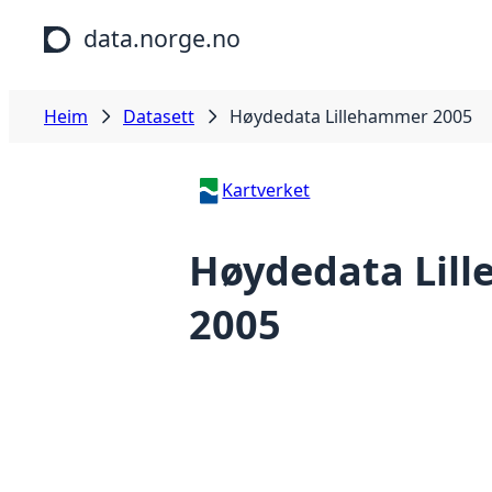
Hopp til hovudinnhald
data.norge.no
Heim
Datasett
Høydedata Lillehammer 2005
Kartverket
Høydedata Lil
2005