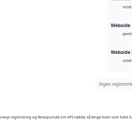
octet
Webside
geoti
Webside 
octet
Ingen registrerte
l krevje registrering og førespurnad om API-nøklar, så lenge kven som helst ka