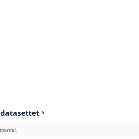
 datasettet
0
tasettet.