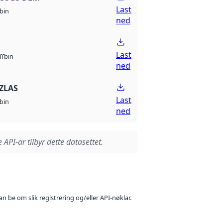
Last
bin
ned
Last
bin
ff
ned
ZLAS
Last
bin
ned
 API-ar tilbyr dette datasettet.
n be om slik registrering og/eller API-nøklar.