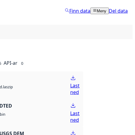
Finn data
Del data
Meny
API-ar
5
0
Last
d.laszip
ned
 DTED
Last
bin
ned
 USGS DEM