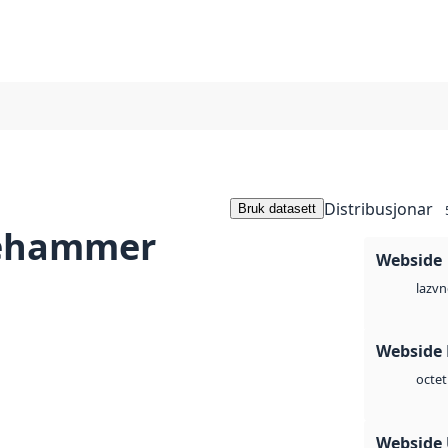
Distribusjonar
Bruk datasett
lehammer
Webside
vn
laz
Webside
octet
Webside