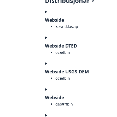
Distribusjonar
5
Webside
laz
vnd.laszip
Webside DTED
octet
bin
Webside USGS DEM
octet
bin
Webside
geotiff
bin