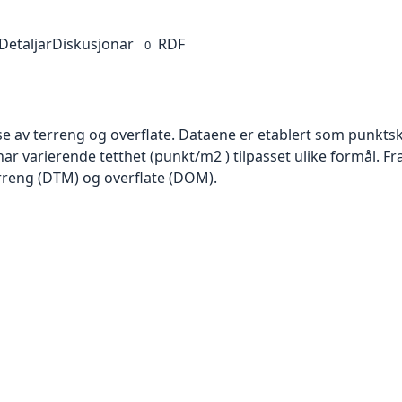
Detaljar
Diskusjonar
RDF
0
se av terreng og overflate. Dataene er etablert som punktsk
har varierende tetthet (punkt/m2 ) tilpasset ulike formål. F
rreng (DTM) og overflate (DOM).