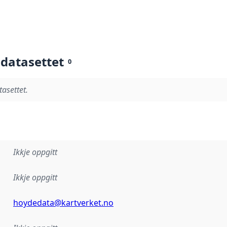
 datasettet
0
tasettet.
Ikkje oppgitt
Ikkje oppgitt
hoydedata@kartverket.no