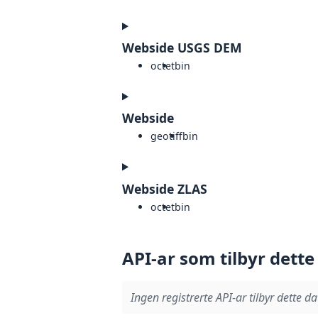
Webside USGS DEM
octet
bin
Webside
geotiff
bin
Webside ZLAS
octet
bin
API-ar som tilbyr dette
Ingen registrerte API-ar tilbyr dette da