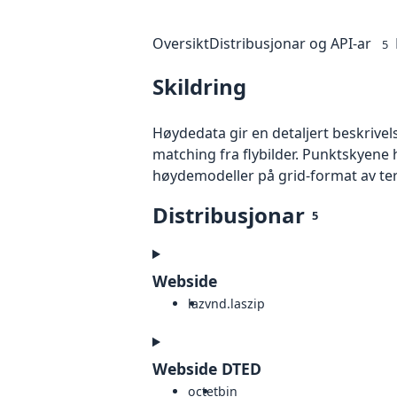
Oversikt
Distribusjonar og API-ar
5
Skildring
Høydedata gir en detaljert beskrivel
matching fra flybilder. Punktskyene 
høydemodeller på grid-format av te
Distribusjonar
5
Webside
laz
vnd.laszip
Webside DTED
octet
bin