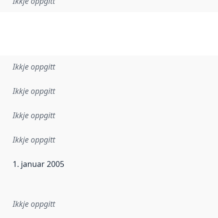
Ikkje oppgitt
Ikkje oppgitt
Ikkje oppgitt
Ikkje oppgitt
Ikkje oppgitt
1. januar 2005
r dataa i dette datasettet først blei utgitt. Det kan ha skje
Ikkje oppgitt