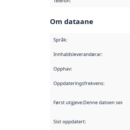
Telefon
:
Om dataane
Språk
:
Innhaldsleverandørar
:
Opphav
:
Oppdateringsfrekvens
:
Først utgjeve
:
Denne datoen seier nå
Sist oppdatert
: