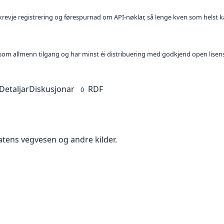
l krevje registrering og førespurnad om API-nøklar, så lenge kven som helst ka
t som allmenn tilgang og har minst éi distribuering med godkjend open lisen
Detaljar
Diskusjonar
RDF
0
tatens vegvesen og andre kilder.