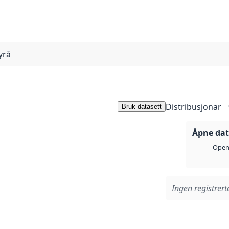
yrå
Distribusjonar
Bruk datasett
Åpne data
Open 
Ingen registrerte