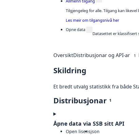
Allmenn tilgang
Tilgjengeleg for alle. Tilgang kan likeve
Les meir om tilgangsnivå her
Opne data
Datasettet er klassifiser
Oversikt
Distribusjonar og API-ar
1
Skildring
Et bredt utvalg statistikk fra både S
Distribusjonar
1
Åpne data via SSB sitt API
Open lisens
json