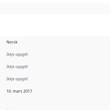
Norsk
Ikkje oppgitt
Ikkje oppgitt
Ikkje oppgitt
10. mars 2017
r dataa i dette datasettet først blei utgitt. Det kan ha skje