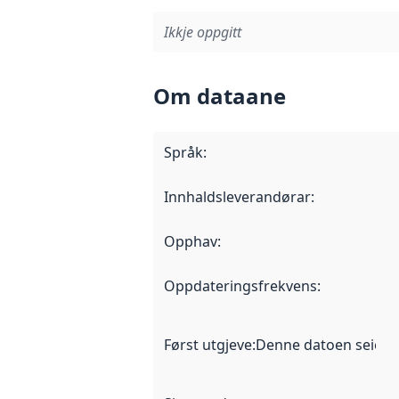
Ikkje oppgitt
Om dataane
Språk
:
Innhaldsleverandørar
:
Opphav
:
Oppdateringsfrekvens
:
Først utgjeve
:
Denne datoen seier nå