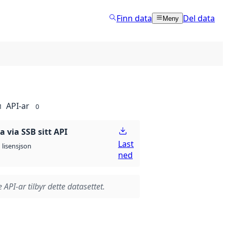
Finn data
Del data
Meny
API-ar
1
0
 via SSB sitt API
Last
json
lisens
ned
 API-ar tilbyr dette datasettet.