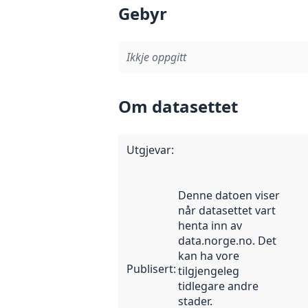
Gebyr
Ikkje oppgitt
Om datasettet
Utgjevar
:
Denne datoen viser
når datasettet vart
henta inn av
data.norge.no. Det
kan ha vore
Publisert
:
tilgjengeleg
tidlegare andre
stader.