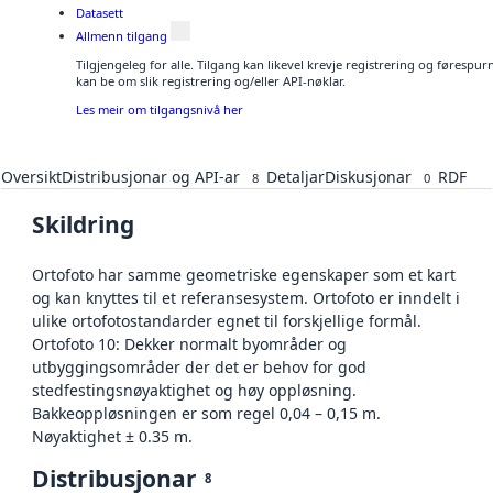
Datasett
Allmenn tilgang
Tilgjengeleg for alle. Tilgang kan likevel krevje registrering og førespu
kan be om slik registrering og/eller API-nøklar.
Les meir om tilgangsnivå her
Oversikt
Distribusjonar og API-ar
Detaljar
Diskusjonar
RDF
8
0
Skildring
Ortofoto har samme geometriske egenskaper som et kart
og kan knyttes til et referansesystem. Ortofoto er inndelt i
ulike ortofotostandarder egnet til forskjellige formål.
Ortofoto 10: Dekker normalt byområder og
utbyggingsområder der det er behov for god
stedfestingsnøyaktighet og høy oppløsning.
Bakkeoppløsningen er som regel 0,04 – 0,15 m.
Nøyaktighet ± 0.35 m.
Distribusjonar
8