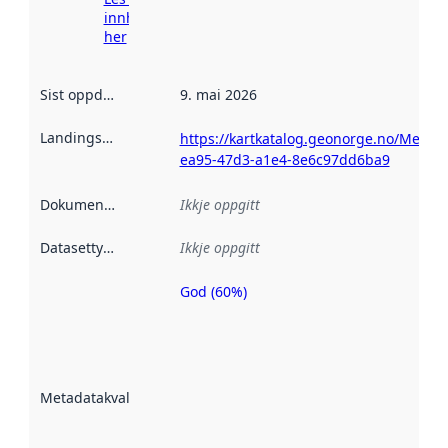
innhenting
her
Sist oppdatert
:
9. mai 2026
Landingsside
:
https://kartkatalog.geonorge.no/Metad
ea95-47d3-a1e4-8e6c97dd6ba9
Dokumentasjon
:
Ikkje oppgitt
Datasettype
:
Ikkje oppgitt
God (60%)
Metadatakvalitet
er ein indikator
på kor godt
datasettene er
beskrive ved
Metadatakvalitet
:
hjelp av
metadata.