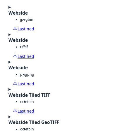
Webside
jpeg
bin
Last ned
Webside
tiff
tif
Last ned
Webside
png
png
Last ned
Webside Tiled TIFF
octet
bin
Last ned
Webside Tiled GeoTIFF
octet
bin