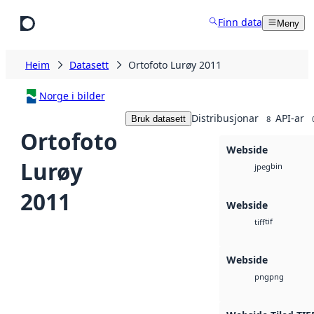
Hopp til hovudinnhald
Finn data
Meny
Heim
Datasett
Ortofoto Lurøy 2011
Norge i bilder
Distribusjonar
API-ar
Bruk datasett
8
Ortofoto
Webside
Lurøy
bin
jpeg
2011
Webside
tif
tiff
Webside
png
png