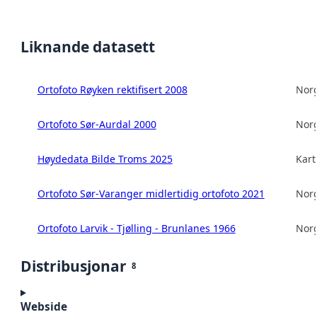
Liknande datasett
Ortofoto Røyken rektifisert 2008
Norg
Ortofoto Sør-Aurdal 2000
Norg
Høydedata Bilde Troms 2025
Kart
Ortofoto Sør-Varanger midlertidig ortofoto 2021
Norg
Ortofoto Larvik - Tjølling - Brunlanes 1966
Norg
Distribusjonar
8
Webside