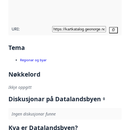
Les meir om
metadatakvalitet
her
URI:
Kopier
Tema
Regionar og byar
Nøkkelord
Ikkje oppgitt
Diskusjonar på Datalandsbyen
0
Ingen diskusjonar funne
Kva er Datalandsbyen?