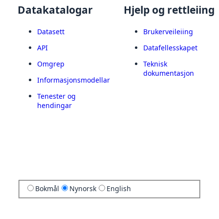
Datakatalogar
Hjelp og rettleiing
Datasett
Brukerveileiing
API
Datafellesskapet
Omgrep
Teknisk
dokumentasjon
Informasjonsmodellar
Tenester og
hendingar
Bokmål
Nynorsk
English