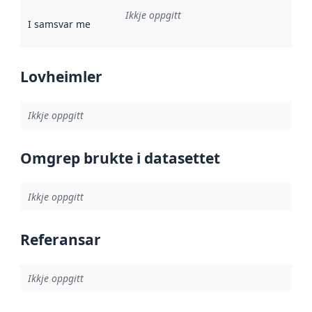
Ikkje oppgitt
I samsvar med
:
Referanse til ei implementeringsregel eller an
Lovheimler
Ikkje oppgitt
Omgrep brukte i datasettet
Ikkje oppgitt
Referansar
Ikkje oppgitt