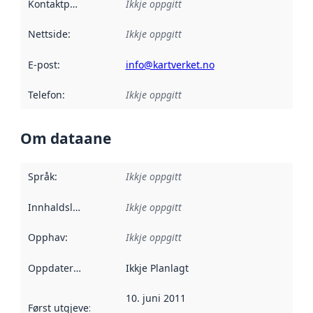
Kontaktpunkt
:
Ikkje oppgitt
Nettside
:
Ikkje oppgitt
E-post
:
info@kartverket.no
Telefon
:
Ikkje oppgitt
Om dataane
Språk
:
Ikkje oppgitt
Innhaldsleverandørar
Ikkje oppgitt
:
Opphav
:
Ikkje oppgitt
Oppdateringsfrekvens
Ikkje Planlagt
:
10. juni 2011
Først utgjeve
:
Denne datoen seier når dataa i dette datasettet 