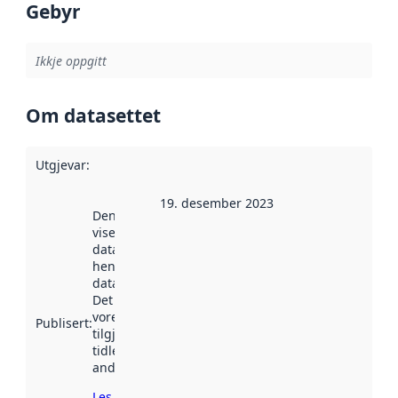
Gebyr
Ikkje oppgitt
Om datasettet
Utgjevar
:
19. desember 2023
Denne datoen
viser når
datasettet vart
henta inn av
data.norge.no.
Det kan ha
vore
Publisert
:
tilgjengeleg
tidlegare
andre stader.
Les meir om