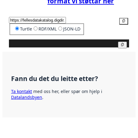
format vi støttar her
Kopier
Turtle
RDF/XML
JSON-LD
Kopier
Fann du det du leitte etter?
Ta kontakt
med oss her, eller spør om hjelp i
Datalandsbyen
.