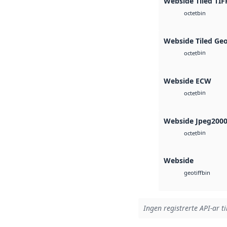
Webside Tiled TIF
bin
octet
Webside Tiled Ge
bin
octet
Webside ECW
bin
octet
Webside Jpeg200
bin
octet
Webside
bin
geotiff
Ingen registrerte API-ar ti