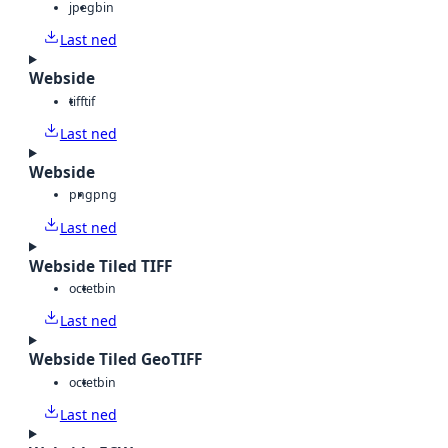
jpeg
bin
Last ned
Webside
tiff
tif
Last ned
Webside
png
png
Last ned
Webside Tiled TIFF
octet
bin
Last ned
Webside Tiled GeoTIFF
octet
bin
Last ned