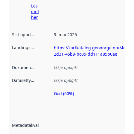
Les meir om
innhenting
her
Sist oppdatert
:
9. mai 2026
Landingsside
:
https://kartkatalog.geonorge.no/Metad
2d31-45b9-bc05-dd111a85b0ae
Dokumentasjon
:
Ikkje oppgitt
Datasettype
:
Ikkje oppgitt
God (60%)
Metadatakvalitet
er ein indikator
på kor godt
datasettene er
beskrive ved
Metadatakvalitet
:
hjelp av
metadata.