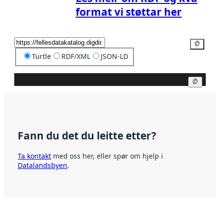
format vi støttar her
Kopier
Turtle
RDF/XML
JSON-LD
Kopier
Fann du det du leitte etter?
Ta kontakt
med oss her, eller spør om hjelp i
Datalandsbyen
.