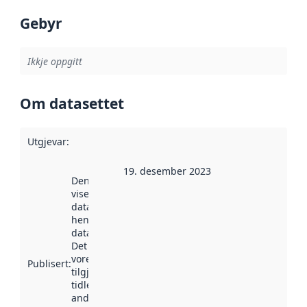
Gebyr
Ikkje oppgitt
Om datasettet
Utgjevar
:
19. desember 2023
Denne datoen
viser når
datasettet vart
henta inn av
data.norge.no.
Det kan ha
vore
Publisert
:
tilgjengeleg
tidlegare
andre stader.