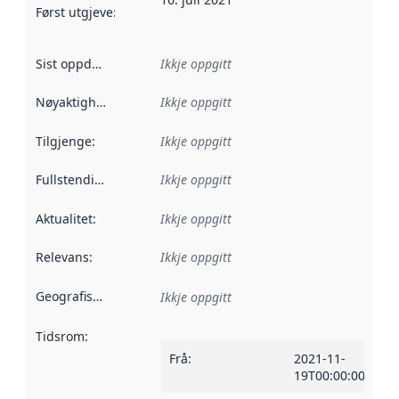
Først utgjeve
:
Denne datoen seier når dataa i dette datasettet 
Sist oppdatert
:
Ikkje oppgitt
Nøyaktigheit
:
Ikkje oppgitt
Tilgjenge
:
Ikkje oppgitt
Fullstendigheit
:
Ikkje oppgitt
Aktualitet
:
Ikkje oppgitt
Relevans
:
Ikkje oppgitt
Geografisk område
:
Ikkje oppgitt
Tidsrom
:
Frå
:
2021-11-
19T00:00:00Z