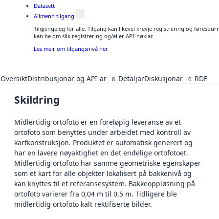
Datasett
Allmenn tilgang
Tilgjengeleg for alle. Tilgang kan likevel krevje registrering og førespu
kan be om slik registrering og/eller API-nøklar.
Les meir om tilgangsnivå her
Oversikt
Distribusjonar og API-ar
Detaljar
Diskusjonar
RDF
8
0
Skildring
Midlertidig ortofoto er en foreløpig leveranse av et
ortofoto som benyttes under arbeidet med kontroll av
kartkonstruksjon. Produktet er automatisk generert og
har en lavere nøyaktighet en det endelige ortofotoet.
Midlertidig ortofoto har samme geometriske egenskaper
som et kart for alle objekter lokalisert på bakkenivå og
kan knyttes til et referansesystem. Bakkeoppløsning på
ortofoto varierer fra 0,04 m til 0,5 m. Tidligere ble
midlertidig ortofoto kalt rektifiserte bilder.