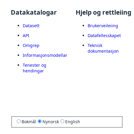
Datakatalogar
Hjelp og rettleiing
Datasett
Brukerveileiing
API
Datafellesskapet
Omgrep
Teknisk
dokumentasjon
Informasjonsmodellar
Tenester og
hendingar
Bokmål
Nynorsk
English