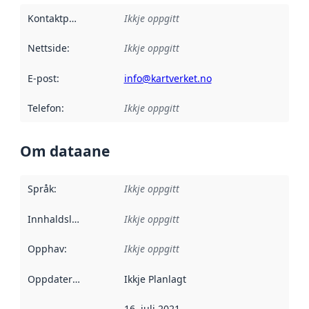
Kontaktpunkt
:
Ikkje oppgitt
Nettside
:
Ikkje oppgitt
E-post
:
info@kartverket.no
Telefon
:
Ikkje oppgitt
Om dataane
Språk
:
Ikkje oppgitt
Innhaldsleverandørar
Ikkje oppgitt
:
Opphav
:
Ikkje oppgitt
Oppdateringsfrekvens
Ikkje Planlagt
:
16. juli 2021