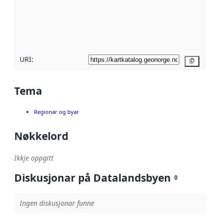
Les meir om
metadatakvalitet
her
URI:
Kopier
Tema
Regionar og byar
Nøkkelord
Ikkje oppgitt
Diskusjonar på Datalandsbyen
0
Ingen diskusjonar funne