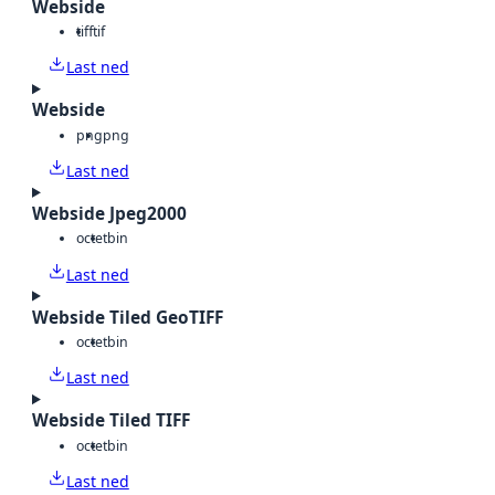
Webside
tiff
tif
Last ned
Webside
png
png
Last ned
Webside Jpeg2000
octet
bin
Last ned
Webside Tiled GeoTIFF
octet
bin
Last ned
Webside Tiled TIFF
octet
bin
Last ned