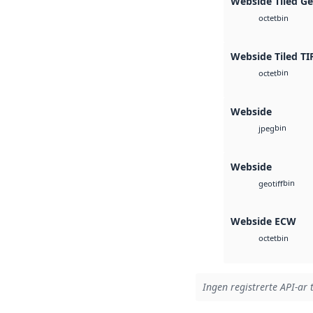
Webside Tiled G
bin
octet
Webside Tiled TI
bin
octet
Webside
bin
jpeg
Webside
bin
geotiff
Webside ECW
bin
octet
Ingen registrerte API-ar t