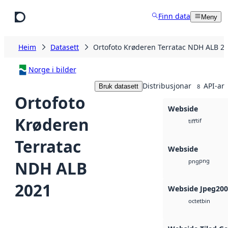
Hopp til hovudinnhald
Finn data
Meny
Heim
Datasett
Ortofoto Krøderen Terratac NDH ALB 2
Norge i bilder
Distribusjonar
API-ar
Bruk datasett
8
Ortofoto
Webside
Krøderen
tif
tiff
Terratac
Webside
png
NDH ALB
png
2021
Webside Jpeg20
bin
octet