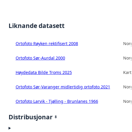
Liknande datasett
Ortofoto Røyken rektifisert 2008
Norg
Ortofoto Sør-Aurdal 2000
Norg
Høydedata Bilde Troms 2025
Kart
Ortofoto Sør-Varanger midlertidig ortofoto 2021
Norg
Ortofoto Larvik - Tjølling - Brunlanes 1966
Norg
Distribusjonar
8