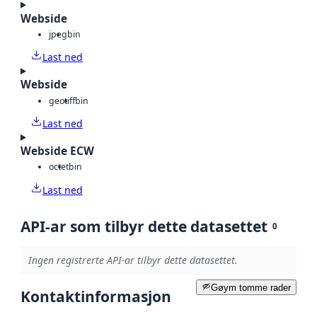
Webside
jpeg
bin
Last ned
Webside
geotiff
bin
Last ned
Webside ECW
octet
bin
Last ned
API-ar som tilbyr dette datasettet
0
Ingen registrerte API-ar tilbyr dette datasettet.
Gøym tomme rader
Kontaktinformasjon