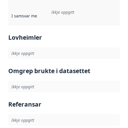
Ikkje oppgitt
I samsvar med
:
Referanse til ei implementeringsregel eller an
Lovheimler
Ikkje oppgitt
Omgrep brukte i datasettet
Ikkje oppgitt
Referansar
Ikkje oppgitt