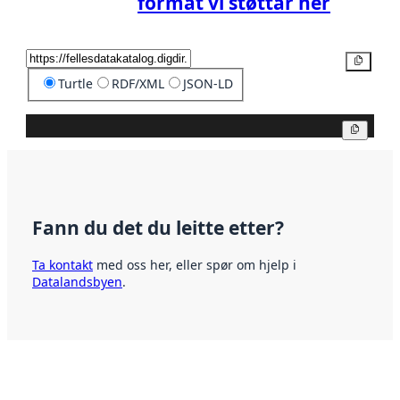
format vi støttar her
Kopier
Turtle
RDF/XML
JSON-LD
Kopier
Fann du det du leitte etter?
Ta kontakt
med oss her, eller spør om hjelp i
Datalandsbyen
.