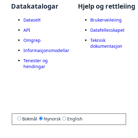
Datakatalogar
Hjelp og rettleiing
Datasett
Brukerveileiing
API
Datafellesskapet
Omgrep
Teknisk
dokumentasjon
Informasjonsmodellar
Tenester og
hendingar
Bokmål
Nynorsk
English