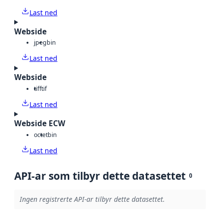
Last ned
Webside
jpeg
bin
Last ned
Webside
tiff
tif
Last ned
Webside ECW
octet
bin
Last ned
API-ar som tilbyr dette datasettet
0
Ingen registrerte API-ar tilbyr dette datasettet.