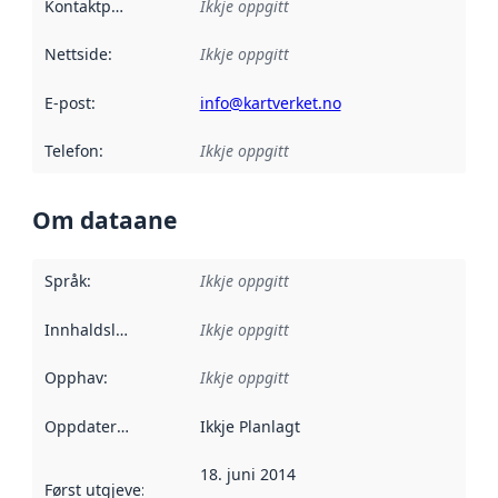
Kontaktpunkt
:
Ikkje oppgitt
Nettside
:
Ikkje oppgitt
E-post
:
info@kartverket.no
Telefon
:
Ikkje oppgitt
Om dataane
Språk
:
Ikkje oppgitt
Innhaldsleverandørar
Ikkje oppgitt
:
Opphav
:
Ikkje oppgitt
Oppdateringsfrekvens
Ikkje Planlagt
:
18. juni 2014
Først utgjeve
:
Denne datoen seier når dataa i dette datasettet 