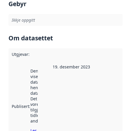
Gebyr
Ikkje oppgitt
Om datasettet
Utgjevar
:
19. desember 2023
Denne datoen
viser når
datasettet vart
henta inn av
data.norge.no.
Det kan ha
vore
Publisert
:
tilgjengeleg
tidlegare
andre stader.
Les meir om