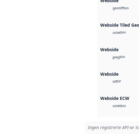
Webside
bin
geotiff
Webside Tiled Ge
bin
octet
Webside
bin
jpeg
Webside
tif
tiff
Webside ECW
bin
octet
Ingen registrerte API-ar ti