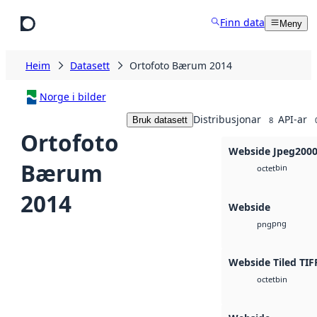
Hopp til hovudinnhald
Finn data
Meny
Heim
Datasett
Ortofoto Bærum 2014
Norge i bilder
Distribusjonar
API-ar
Bruk datasett
8
Ortofoto
Webside Jpeg200
Bærum
bin
octet
2014
Webside
png
png
Webside Tiled TIF
bin
octet