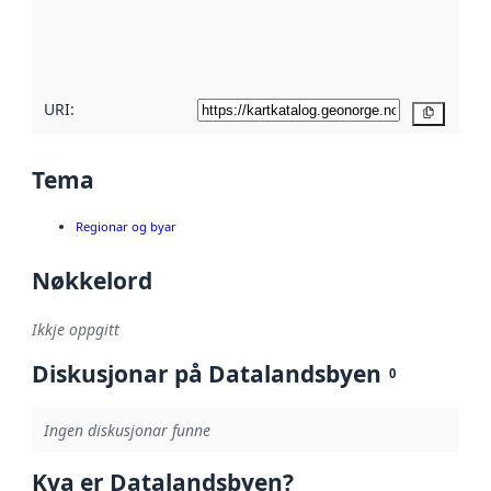
Les meir om
metadatakvalitet
her
URI:
Kopier
Tema
Regionar og byar
Nøkkelord
Ikkje oppgitt
Diskusjonar på Datalandsbyen
0
Ingen diskusjonar funne
Kva er Datalandsbyen?