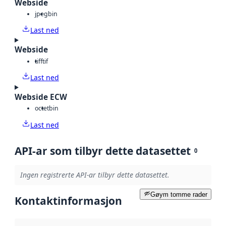
Webside
jpeg
bin
Last ned
Webside
tiff
tif
Last ned
Webside ECW
octet
bin
Last ned
API-ar som tilbyr dette datasettet
0
Ingen registrerte API-ar tilbyr dette datasettet.
Gøym tomme rader
Kontaktinformasjon