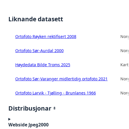
Liknande datasett
Ortofoto Røyken rektifisert 2008
Norg
Ortofoto Sør-Aurdal 2000
Norg
Høydedata Bilde Troms 2025
Kart
Ortofoto Sør-Varanger midlertidig ortofoto 2021
Norg
Ortofoto Larvik - Tjølling - Brunlanes 1966
Norg
Distribusjonar
8
Webside Jpeg2000