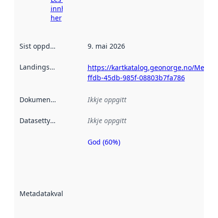
innhenting
her
Sist oppdatert
:
9. mai 2026
Landingsside
:
https://kartkatalog.geonorge.no/Metad
ffdb-45db-985f-08803b7fa786
Dokumentasjon
:
Ikkje oppgitt
Datasettype
:
Ikkje oppgitt
God (60%)
Metadatakvalitet
er ein indikator
på kor godt
datasettene er
beskrive ved
Metadatakvalitet
:
hjelp av
metadata.