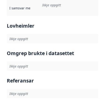
Ikkje oppgitt
I samsvar med
:
Referanse til ei implementeringsregel eller an
Lovheimler
Ikkje oppgitt
Omgrep brukte i datasettet
Ikkje oppgitt
Referansar
Ikkje oppgitt