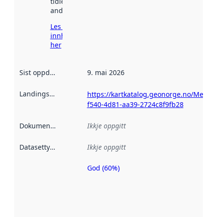
tidlegare
andre stader.
Les meir om
innhenting
her
Sist oppdatert
:
9. mai 2026
Landingsside
:
https://kartkatalog.geonorge.no/Metad
f540-4d81-aa39-2724c8f9fb28
Dokumentasjon
:
Ikkje oppgitt
Datasettype
:
Ikkje oppgitt
God (60%)
Metadatakvalitet
er ein indikator
på kor godt
datasettene er
beskrive ved