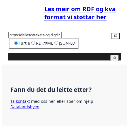
Les meir om RDF og kva
format vi støttar her
Kopier
Turtle
RDF/XML
JSON-LD
Kopier
Fann du det du leitte etter?
Ta kontakt
med oss her, eller spør om hjelp i
Datalandsbyen
.