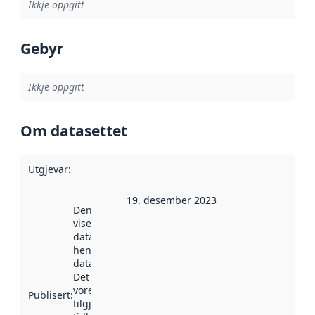
Ikkje oppgitt
Gebyr
Ikkje oppgitt
Om datasettet
Utgjevar
:
19. desember 2023
Denne datoen
viser når
datasettet vart
henta inn av
data.norge.no.
Det kan ha
vore
Publisert
:
tilgjengeleg