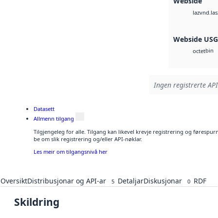
Webside
vnd.las
laz
Webside US
bin
octet
Ingen registrerte API
Datasett
Allmenn tilgang
Tilgjengeleg for alle. Tilgang kan likevel krevje registrering og førespu
be om slik registrering og/eller API-nøklar.
Les meir om tilgangsnivå her
Oversikt
Distribusjonar og API-ar
Detaljar
Diskusjonar
RDF
5
0
Skildring