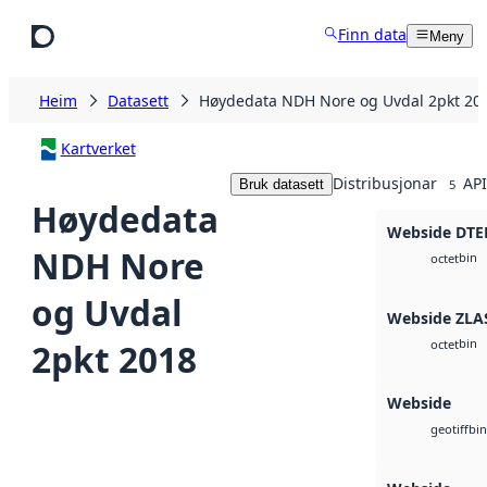
Hopp til hovudinnhald
Finn data
Meny
Heim
Datasett
Høydedata NDH Nore og Uvdal 2pkt 20
Kartverket
Distribusjonar
API
Bruk datasett
5
Høydedata
Webside DTE
NDH Nore
bin
octet
og Uvdal
Webside ZLA
bin
2pkt 2018
octet
Webside
bin
geotiff