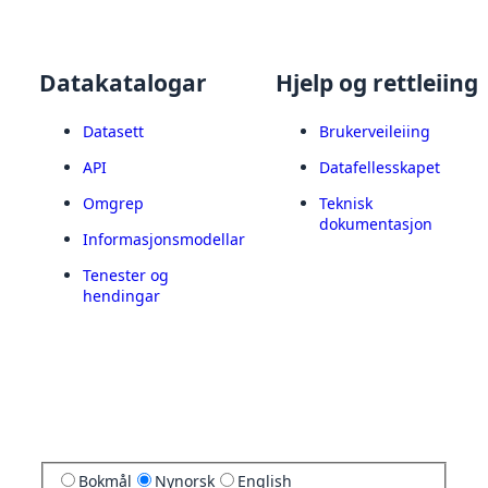
Datakatalogar
Hjelp og rettleiing
Datasett
Brukerveileiing
API
Datafellesskapet
Omgrep
Teknisk
dokumentasjon
Informasjonsmodellar
Tenester og
hendingar
Bokmål
Nynorsk
English