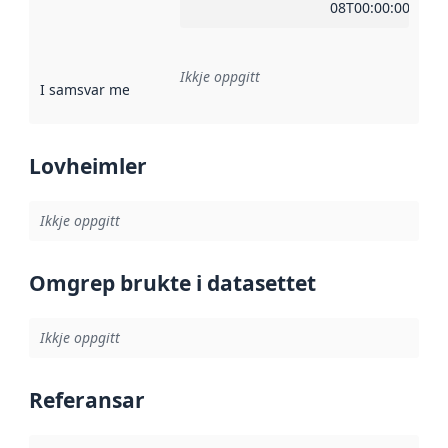
08T00:00:00Z
Ikkje oppgitt
I samsvar med
:
Referanse til ei implementeringsregel eller an
Lovheimler
Ikkje oppgitt
Omgrep brukte i datasettet
Ikkje oppgitt
Referansar