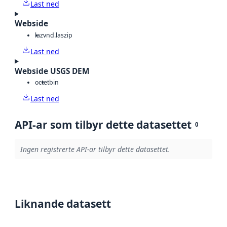
Last ned
Webside
laz
vnd.laszip
Last ned
Webside USGS DEM
octet
bin
Last ned
API-ar som tilbyr dette datasettet
0
Ingen registrerte API-ar tilbyr dette datasettet.
Liknande datasett