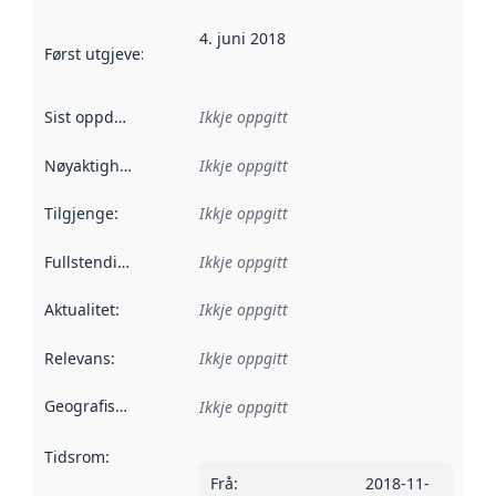
4. juni 2018
Først utgjeve
:
Denne datoen seier når dataa i dette datasettet 
Sist oppdatert
:
Ikkje oppgitt
Nøyaktigheit
:
Ikkje oppgitt
Tilgjenge
:
Ikkje oppgitt
Fullstendigheit
:
Ikkje oppgitt
Aktualitet
:
Ikkje oppgitt
Relevans
:
Ikkje oppgitt
Geografisk område
:
Ikkje oppgitt
Tidsrom
:
Frå
:
2018-11-