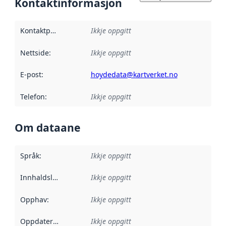
Kontaktinformasjon
Kontaktpunkt
:
Ikkje oppgitt
Nettside
:
Ikkje oppgitt
E-post
:
hoydedata@kartverket.no
Telefon
:
Ikkje oppgitt
Om dataane
Språk
:
Ikkje oppgitt
Innhaldsleverandørar
Ikkje oppgitt
:
Opphav
:
Ikkje oppgitt
Oppdateringsfrekvens
Ikkje oppgitt
: