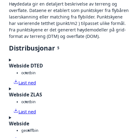
Høydedata gir en detaljert beskrivelse av terreng og
overflate. Dataene er etablert som punktskyer fra flybåren
laserskanning eller matching fra flybilder. Punktskyene
har varierende tetthet (punkt/m2 ) tilpasset ulike formål.
Fra punktskyene er det generert høydemodeller på grid-
format av terreng (DTM) og overflate (DOM).
Distribusjonar
5
Webside DTED
octet
bin
Last ned
Webside ZLAS
octet
bin
Last ned
Webside
geotiff
bin