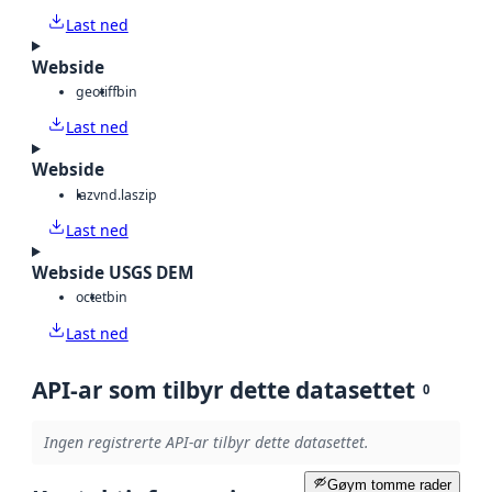
Last ned
Webside
geotiff
bin
Last ned
Webside
laz
vnd.laszip
Last ned
Webside USGS DEM
octet
bin
Last ned
API-ar som tilbyr dette datasettet
0
Ingen registrerte API-ar tilbyr dette datasettet.
Gøym tomme rader