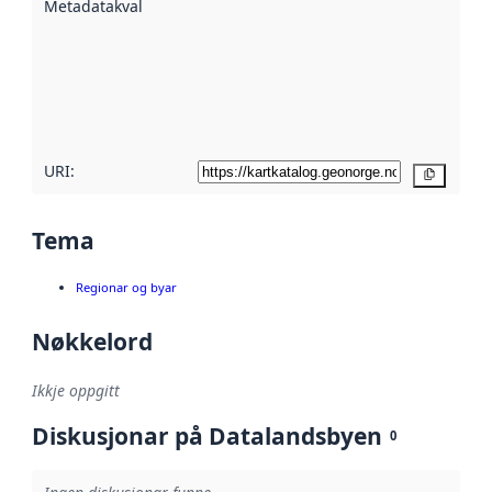
Metadatakvalitet
:
hjelp av
metadata.
Les meir om
metadatakvalitet
her
URI:
Kopier
Tema
Regionar og byar
Nøkkelord
Ikkje oppgitt
Diskusjonar på Datalandsbyen
0