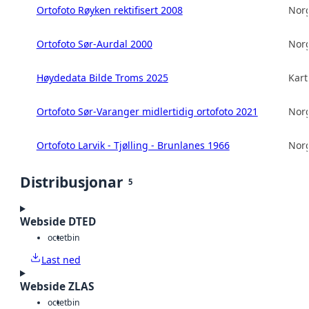
Ortofoto Røyken rektifisert 2008
Norg
Ortofoto Sør-Aurdal 2000
Norg
Høydedata Bilde Troms 2025
Kart
Ortofoto Sør-Varanger midlertidig ortofoto 2021
Norg
Ortofoto Larvik - Tjølling - Brunlanes 1966
Norg
Distribusjonar
5
Webside DTED
octet
bin
Last ned
Webside ZLAS
octet
bin