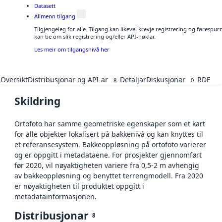
Datasett
Allmenn tilgang
Tilgjengeleg for alle. Tilgang kan likevel krevje registrering og førespu
kan be om slik registrering og/eller API-nøklar.
Les meir om tilgangsnivå her
Oversikt
Distribusjonar og API-ar
Detaljar
Diskusjonar
RDF
8
0
Skildring
Ortofoto har samme geometriske egenskaper som et kart
for alle objekter lokalisert på bakkenivå og kan knyttes til
et referansesystem. Bakkeoppløsning på ortofoto varierer
og er oppgitt i metadataene. For prosjekter gjennomført
før 2020, vil nøyaktigheten variere fra 0,5-2 m avhengig
av bakkeoppløsning og benyttet terrengmodell. Fra 2020
er nøyaktigheten til produktet oppgitt i
metadatainformasjonen.
Distribusjonar
8