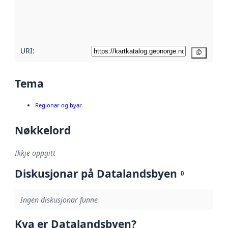
Les meir om
metadatakvalitet
her
URI:
Kopier
Tema
Regionar og byar
Nøkkelord
Ikkje oppgitt
Diskusjonar på Datalandsbyen
0
Ingen diskusjonar funne
Kva er Datalandsbyen?