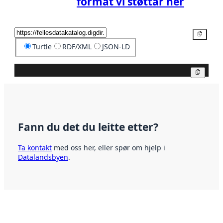
format vi støttar her
Kopier
Turtle
RDF/XML
JSON-LD
Kopier
Fann du det du leitte etter?
Ta kontakt
med oss her, eller spør om hjelp i
Datalandsbyen
.