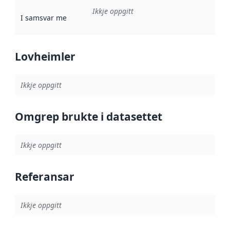
Ikkje oppgitt
I samsvar med
:
Referanse til ei implementeringsregel eller an
Lovheimler
Ikkje oppgitt
Omgrep brukte i datasettet
Ikkje oppgitt
Referansar
Ikkje oppgitt