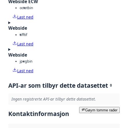
Webside ECW
octet
bin
Last ned
Webside
tiff
tif
Last ned
Webside
jpeg
bin
Last ned
API-ar som tilbyr dette datasettet
0
Ingen registrerte API-ar tilbyr dette datasettet.
Gøym tomme rader
Kontaktinformasjon