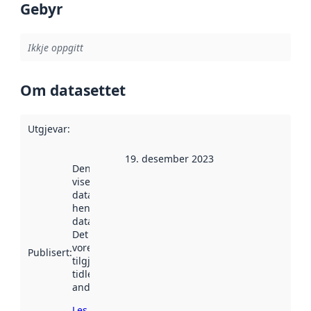
Gebyr
Ikkje oppgitt
Om datasettet
Utgjevar
:
19. desember 2023
Denne datoen
viser når
datasettet vart
henta inn av
data.norge.no.
Det kan ha
vore
Publisert
:
tilgjengeleg
tidlegare
andre stader.
Les meir om