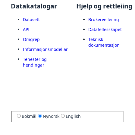
Datakatalogar
Hjelp og rettleiing
Datasett
Brukerveileiing
API
Datafellesskapet
Omgrep
Teknisk
dokumentasjon
Informasjonsmodellar
Tenester og
hendingar
Bokmål
Nynorsk
English