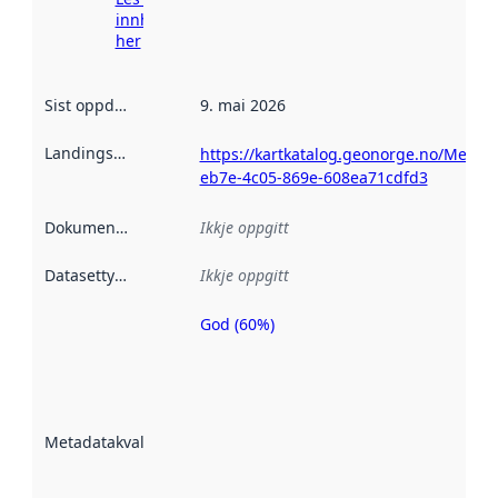
innhenting
her
Sist oppdatert
:
9. mai 2026
Landingsside
:
https://kartkatalog.geonorge.no/Metad
eb7e-4c05-869e-608ea71cdfd3
Dokumentasjon
:
Ikkje oppgitt
Datasettype
:
Ikkje oppgitt
God (60%)
Metadatakvalitet
er ein indikator
på kor godt
datasettene er
beskrive ved
Metadatakvalitet
:
hjelp av
metadata.