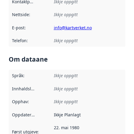
Kontaktpunkt
:
Ikkje oppgitt
Nettside
:
Ikkje oppgitt
E-post
:
info@kartverket.no
Telefon
:
Ikkje oppgitt
Om dataane
Språk
:
Ikkje oppgitt
Innhaldsleverandørar
Ikkje oppgitt
:
Opphav
:
Ikkje oppgitt
Oppdateringsfrekvens
Ikkje Planlagt
:
22. mai 1980
Først utgjeve
:
Denne datoen seier når dataa i dette datasettet 