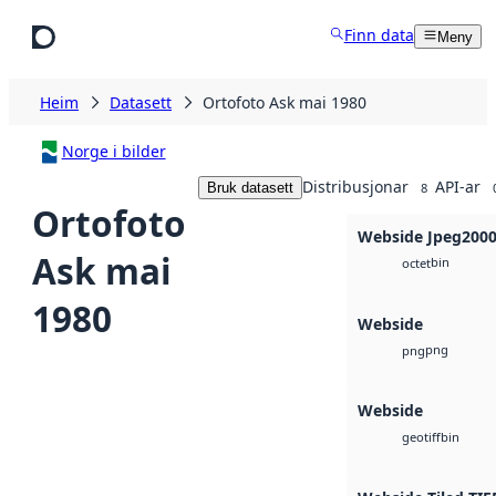
Hopp til hovudinnhald
Finn data
Meny
Heim
Datasett
Ortofoto Ask mai 1980
Norge i bilder
Distribusjonar
API-ar
Bruk datasett
8
Ortofoto
Webside Jpeg200
Ask mai
bin
octet
1980
Webside
png
png
Webside
bin
geotiff