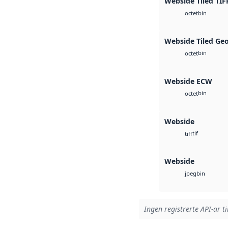
Webside Tiled TIF
bin
octet
Webside Tiled Ge
bin
octet
Webside ECW
bin
octet
Webside
tif
tiff
Webside
bin
jpeg
Ingen registrerte API-ar ti