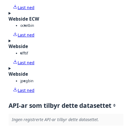
Last ned
Webside ECW
octet
bin
Last ned
Webside
tiff
tif
Last ned
Webside
jpeg
bin
Last ned
API-ar som tilbyr dette datasettet
0
Ingen registrerte API-ar tilbyr dette datasettet.